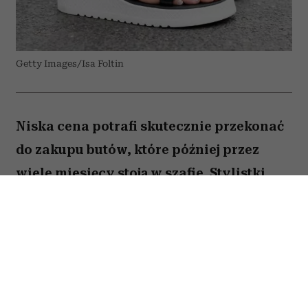
Getty Images/Isa Foltin
Niska cena potrafi skutecznie przekonać
do zakupu butów, które później przez
wiele miesięcy stoją w szafie. Stylistki
przed podejściem do kasy zadają sobie
kilka prostych pytań. W przypadku tych
trzech modeli odpowiedź zazwyczaj
brzmi: nie warto.