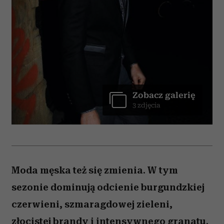
Zobacz galerię
3 zdjęcia
Moda męska też się zmienia. W tym
sezonie dominują odcienie burgundzkiej
czerwieni, szmaragdowej zieleni,
złocistej brandy i intensywnego granatu.