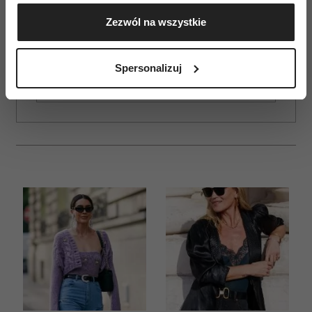
Gromadzić dane dotyczące Twojej lokalizacji
Zezwól na wszystkie
geograficznej z dokładnością nawet do kilku metrów
ZAMÓW
Identyfikować Twoje urządzenie, aktywnie
WYDANIE DRUKOWANE
analizując charakteryzującego je zbiory danych
Spersonalizuj
(fingerprinting, czyli wirtualny odcisk palca)
E-WYDANIE
Dowiedz się więcej odnośnie tego, jak Twoje osobiste
dane są przetwarzane oraz ustaw własne preferencje w
sekcji szczegółów
. W Deklaracji plików cookie możesz
zmienić lub wycofać swoją zgodę w dowolnej chwili.
Wykorzystujemy pliki cookie do spersonalizowania treści
i reklam, aby oferować funkcje społecznościowe i
analizować ruch w naszej witrynie. Informacje o tym, jak
korzystasz z naszej witryny, udostępniamy partnerom
społecznościowym, reklamowym i analitycznym.
Partnerzy mogą połączyć te informacje z innymi danymi
otrzymanymi od Ciebie lub uzyskanymi podczas
korzystania z ich usług.