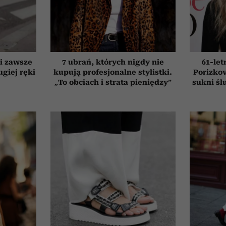
ki zawsze
7 ubrań, których nigdy nie
61-le
giej ręki
kupują profesjonalne stylistki.
Porizkov
„To obciach i strata pieniędzy”
sukni śl