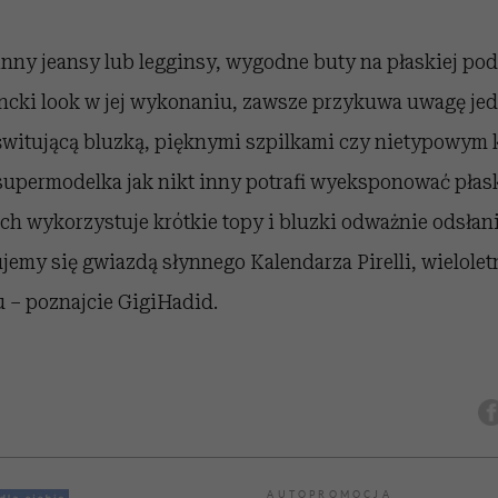
inny jeansy lub legginsy, wygodne buty na płaskiej po
ncki look w jej wykonaniu, zawsze przykuwa uwagę j
świtującą bluzką, pięknymi szpilkami czy nietypowym 
supermodelka jak nikt inny potrafi wyeksponować płask
ach wykorzystuje krótkie topy i bluzki odważnie odsłania
rujemy się gwiazdą słynnego Kalendarza Pirelli, wielole
u – poznajcie
Gigi
Hadid
.
AUTOPROMOCJA