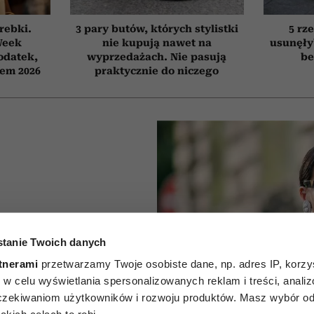
orebki.
3 pary butów, których stylistki
5 rze
Week
nie kupują nawet na
usunęły
odatek,
wyprzedażach. Nie pasują
be
tem 2026
praktycznie do niczego
tanie Twoich danych
cz może
tnerami
przetwarzamy Twoje osobiste dane, np. adres IP, korzys
 całą
ie, w celu wyświetlania spersonalizowanych reklam i treści, anali
zekiwaniom użytkowników i rozwoju produktów. Masz wybór odn