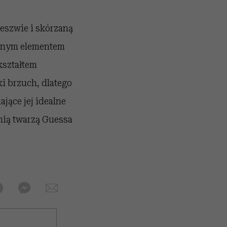
deszwie i skórzaną
ednym elementem
kształtem
i brzuch, dlatego
jące jej idealne
tnią twarzą Guessa