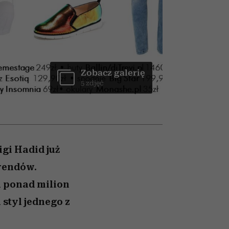
026/27
to dla nich zarwiesz noc
zupełny brak ogłady
Auschwitz
girls”
Zobacz galerię
5 zdjęć
igi Hadid już
trendów.
a ponad milion
styl jednego z