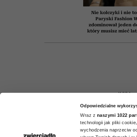
Nie kolczyki i nie t
Paryski Fashion 
zdominował jeden d
który musisz mieć la
MODA
Odpowiedzialne wykorzys
Ta jedna rze
Wraz z
naszymi 1022 par
postarzyć
technologii jak pliki cook
wychodzenia naprzeciw oc