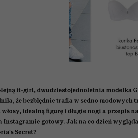
nice
edź
 5,
Wiemy, gdzie go kupić
zaskakujący faworyt
Miller s. 5, odc. 6]
sezon jesień–zima 2
lejną it-girl, dwudziestojednoletnia modelka G
niła, że bezbłędnie trafia w sedno modowych 
włosy, idealną figurę i długie nogi a przepis n
 Instagramie gotowy. Jak na co dzień wygląda 
ria's Secret?