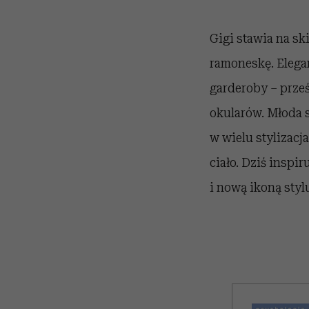
Gigi
stawia na sk
ramoneskę. Elega
garderoby – prze
okularów. Młoda 
w wielu stylizacj
ciało. Dziś inspi
i nową ikoną styl