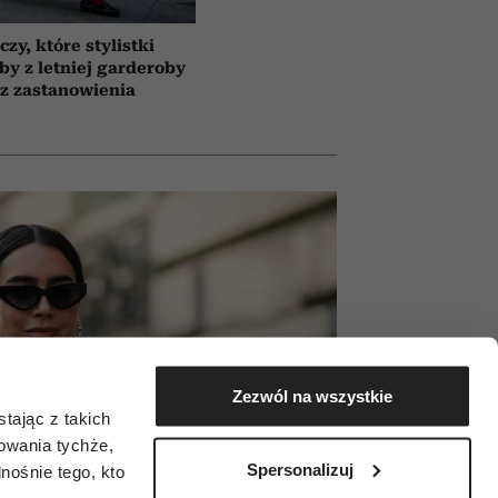
czy, które stylistki
by z letniej garderoby
z zastanowienia
Zezwól na wszystkie
tając z takich
zowania tychże,
Spersonalizuj
ośnie tego, kto