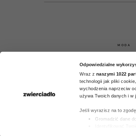
MODA
7 ubrań, któr
Odpowiedzialne wykorzys
nie kup
Wraz z
naszymi 1022 par
technologii jak pliki cook
profesjonalne 
wychodzenia naprzeciw oc
używa Twoich danych i w ja
„To obciach 
Jeśli wyrazisz na to zgod
pienięd
Gromadzić dane dot
Identyfikować Twoj
(fingerprinting, czyli 