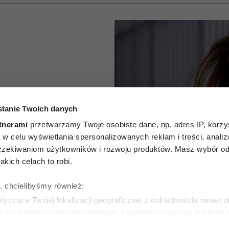
ych nigdy
tanie Twoich danych
ują
tnerami
przetwarzamy Twoje osobiste dane, np. adres IP, korzys
ie, w celu wyświetlania spersonalizowanych reklam i treści, anali
stylistki.
zekiwaniom użytkowników i rozwoju produktów. Masz wybór odn
kich celach to robi.
i strata
ę, chcielibyśmy również:
zy”
yczące Twojej lokalizacji geograficznej z dokładnością nawet d
e urządzenie, aktywnie analizując charakteryzującego je zbiory
wirtualny odcisk palca)