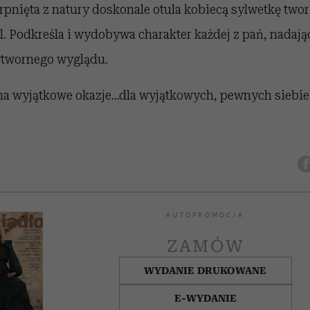
rpnięta z natury doskonale otula kobiecą sylwetkę two
. Podkreśla i wydobywa charakter każdej z pań, nadają
ytwornego wyglądu.
na wyjątkowe okazje...dla wyjątkowych, pewnych siebie
AUTOPROMOCJA
ZAMÓW
WYDANIE DRUKOWANE
E-WYDANIE