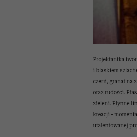
Projektantka twor
i blaskiem szlach
czerń, granat na
oraz rudości. Pia
zieleni. Płynne 
kreacji - moment
utalentowanej proj