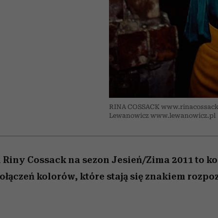
edź
 5,
j
Wiemy, gdzie go kupić
Miller s. 5, odc. 6]
niż się wydaje
sezon jesień–zima 2
RINA COSSACK www.rinacossack
Lewanowicz www.lewanowicz.pl
 Riny Cossack na sezon Jesień/Zima 2011 to k
łączeń kolorów, które stają się znakiem roz