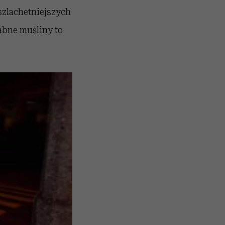
szlachetniejszych
abne muśliny to