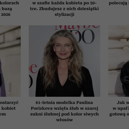
 kolorach
w szafie każda kobieta po 50-
polecają
ą bazą
tce. Zbudujesz z nich dziesiątki
ń 2026
stylizacji
ostarzyć
61-letnia modelka Paulina
Jak 
e kobiet
Porizkova wzięła ślub w szarej
w upał
tem
sukni ślubnej pod kolor siwych
gotową o
włosów