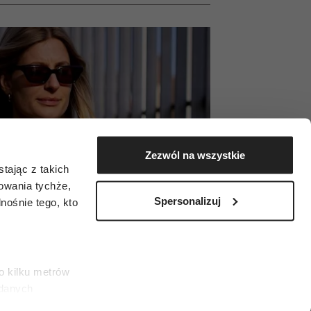
Zezwól na wszystkie
tając z takich
zowania tychże,
Spersonalizuj
ośnie tego, kto
o kilku metrów
 danych