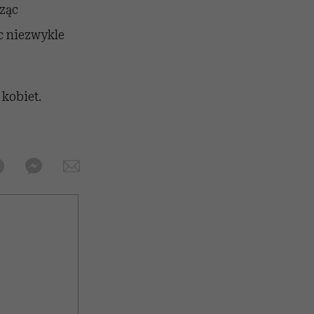
rząc
c niezwykle
 kobiet.