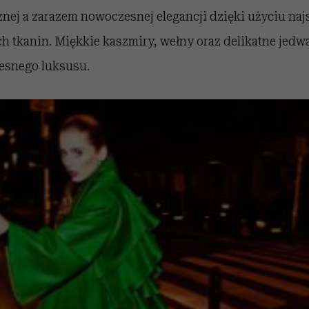
nej a zarazem nowoczesnej elegancji dzięki użyciu naj
h tkanin. Miękkie kaszmiry, wełny oraz delikatne jedw
zesnego luksusu.