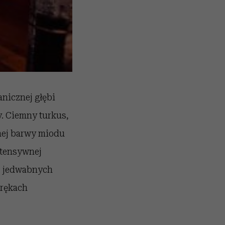
anicznej głębi
y. Ciemny turkus,
nej barwy miodu
intensywnej
h, jedwabnych
 rękach