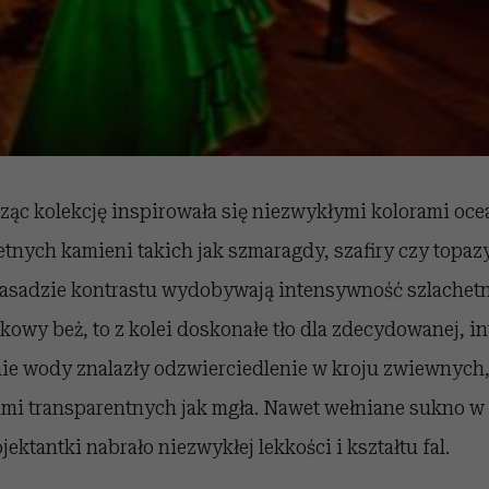
ząc kolekcję inspirowała się niezwykłymi kolorami oce
etnych kamieni takich jak szmaragdy, szafiry czy topaz
 zasadzie kontrastu wydobywają intensywność szlachet
skowy beż, to z kolei doskonałe tło dla zdecydowanej, 
linie wody znalazły odzwierciedlenie w kroju zwiewnyc
ami transparentnych jak mgła. Nawet wełniane sukno w
ektantki nabrało niezwykłej lekkości i kształtu fal.