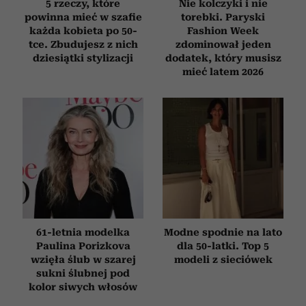
5 rzeczy, które
Nie kolczyki i nie
powinna mieć w szafie
torebki. Paryski
każda kobieta po 50-
Fashion Week
tce. Zbudujesz z nich
zdominował jeden
dziesiątki stylizacji
dodatek, który musisz
mieć latem 2026
61-letnia modelka
Modne spodnie na lato
Paulina Porizkova
dla 50-latki. Top 5
wzięła ślub w szarej
modeli z sieciówek
sukni ślubnej pod
kolor siwych włosów