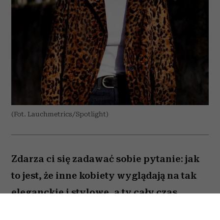
(Fot. Lauchmetrics/Spotlight)
Zdarza ci się zadawać sobie pytanie: jak
to jest, że inne kobiety wyglądają na tak
eleganckie i stylowe, a ty cały czas
czujesz się ubrana „tanio” – i to mimo