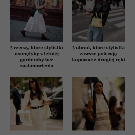
otrzymanymi od Ciebie lub uzyskanymi podczas
korzystania z ich usług.
5 rzeczy, które stylistki
5 ubrań, które stylistki
usunęłyby z letniej
zawsze polecają
garderoby bez
kupować z drugiej ręki
zastanowienia