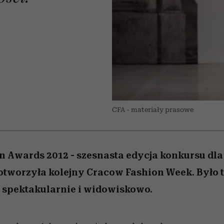
edź
 5,
j
Wiemy, gdzie go kupić
Miller s. 5, odc. 6]
niż się wydaje
sezon jesień–zima 2
CFA - materiały prasowe
 Awards 2012 - szesnasta edycja konkursu dl
otworzyła kolejny Cracow Fashion Week. Było t
 spektakularnie i widowiskowo.