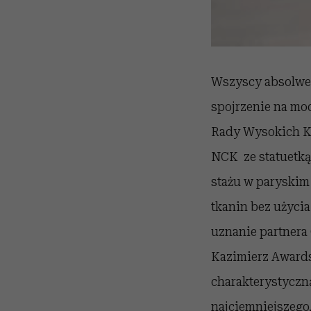
Wszyscy absolwenc
spojrzenie na mo
Rady Wysokich Kr
NCK ze statuetką
stażu w paryskim 
tkanin bez użyci
uznanie partnera 
Kazimierz Awards
charakterystyczn
najciemniejszego