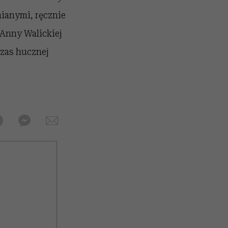
nianymi, ręcznie
 Anny Walickiej
czas hucznej