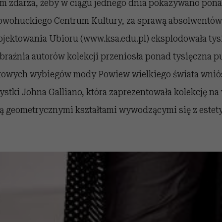
m zdarza, żeby w ciągu jednego dnia pokazywano pona
Nowohuckiego Centrum Kultury, za sprawą absolwentów
ojektowania Ubioru (www.ksa.edu.pl) eksplodowała tys
obraźnia autorów kolekcji przeniosła ponad tysięczna p
towych wybiegów mody Powiew wielkiego świata wnió
ażystki Johna Galliano, która zaprezentowała kolekcję na
ą geometrycznymi kształtami wywodzącymi się z estet