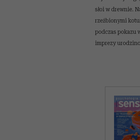
słoi w drewnie. N
rzeźbionymi kotur
podczas pokazu w
imprezy urodzino