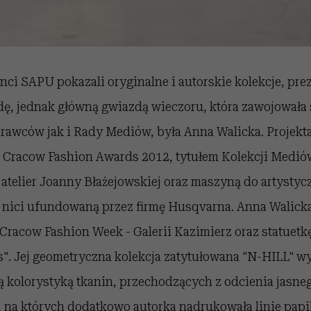
i SAPU pokazali oryginalne i autorskie kolekcje, prez
dę, jednak główną gwiazdą wieczoru, która zawojowała
awców jak i Rady Mediów, była Anna Walicka. Projekta
 Cracow Fashion Awards 2012, tytułem Kolekcji Medió
atelier Joanny Błażejowskiej oraz maszyną do artystyc
a nici ufundowaną przez firmę Husqvarna. Anna Walicka
Cracow Fashion Week - Galerii Kazimierz oraz statuetkę
". Jej geometryczna kolekcja zatytułowana "N-HILL" wy
ą kolorystyką tkanin, przechodzących z odcienia jasne
, na których dodatkowo autorka nadrukowała linie papi