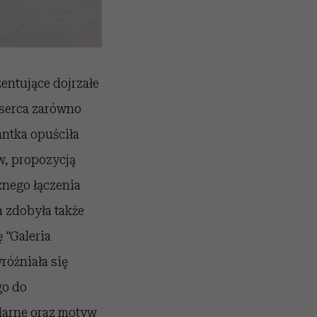
entujące dojrzałe
 serca zarówno
ntka opuściła
w, propozycją
znego łączenia
 zdobyła także
 "Galeria
różniała się
go do
larne oraz motyw