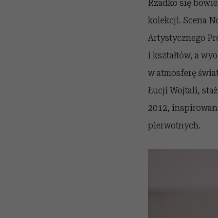
Rzadko się bowie
kolekcji. Scena 
Artystycznego Pr
i kształtów, a wy
w atmosferę świa
Łucji Wojtali, st
2012, inspirowan
pierwotnych.