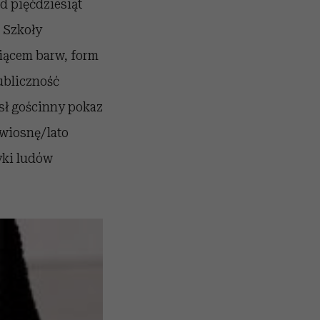
d pięćdziesiąt
 Szkoły
iącem barw, form
ubliczność
sł gościnny pokaz
 wiosnę/lato
yki ludów