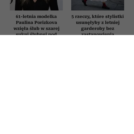
61-letnia modelka
5 rzeczy, które stylistki
Paulina Porizkova
usunęłyby z letniej
wzięła ślub w szarej
garderoby bez
sukni ślubnej pod
zastanowienia
kolor siwych włosów
MODA
Jak wyglądać elegancko w upał? Kate
Moss dała nam gotową odpowiedź
prosto z ulic Paryża
29 CZERWCA 2026
KAROLINA LICZBIŃSKA