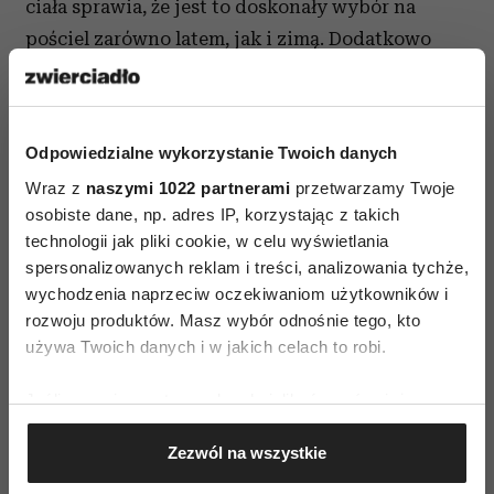
ciała sprawia, że jest to doskonały wybór na
pościel zarówno latem, jak i zimą. Dodatkowo
miękkość tkaniny i jej trwałość sprawiają, że sen
w pościeli z lyocellu staje się luksusowym
doświadczeniem.
Odpowiedzialne wykorzystanie Twoich danych
Wraz z
naszymi 1022 partnerami
przetwarzamy Twoje
Lyocell – wady i zalety
osobiste dane, np. adres IP, korzystając z takich
technologii jak pliki cookie, w celu wyświetlania
Jak każdy materiał tencel ma swoje wady i zalety.
spersonalizowanych reklam i treści, analizowania tychże,
Co można do nich zaliczyć?
wychodzenia naprzeciw oczekiwaniom użytkowników i
rozwoju produktów. Masz wybór odnośnie tego, kto
Poznaj najpierw zalety tej tkaniny.
używa Twoich danych i w jakich celach to robi.
Ekologiczny wybór – lyocell jest najczęściej
produkowany z drewna eukaliptusowego,
Jeśli wyrazisz na to zgodę, chcielibyśmy również:
Gromadzić dane dotyczące Twojej lokalizacji
rośliny szybko rosnącej i wymagającej
Zezwól na wszystkie
geograficznej z dokładnością nawet do kilku metrów
mniejszej ilości wody w porównaniu z
Identyfikować Twoje urządzenie, aktywnie