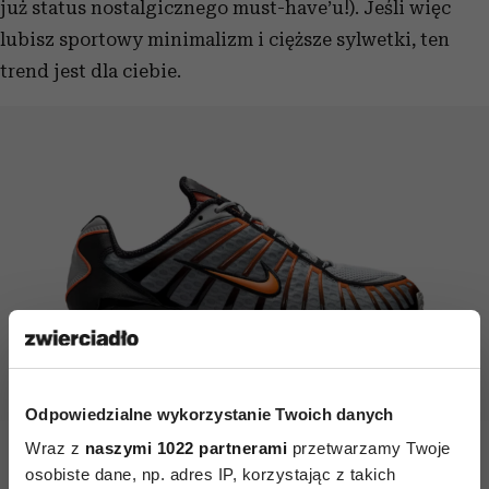
już status nostalgicznego must-have’u!). Jeśli więc
lubisz sportowy minimalizm i cięższe sylwetki, ten
trend jest dla ciebie.
Odpowiedzialne wykorzystanie Twoich danych
Nike Shox TL
Wraz z
naszymi 1022 partnerami
przetwarzamy Twoje
osobiste dane, np. adres IP, korzystając z takich