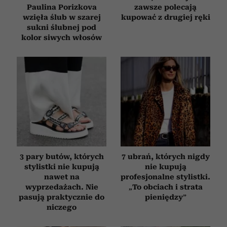
Paulina Porizkova
zawsze polecają
wzięła ślub w szarej
kupować z drugiej ręki
sukni ślubnej pod
kolor siwych włosów
3 pary butów, których
7 ubrań, których nigdy
stylistki nie kupują
nie kupują
nawet na
profesjonalne stylistki.
wyprzedażach. Nie
„To obciach i strata
pasują praktycznie do
pieniędzy”
niczego