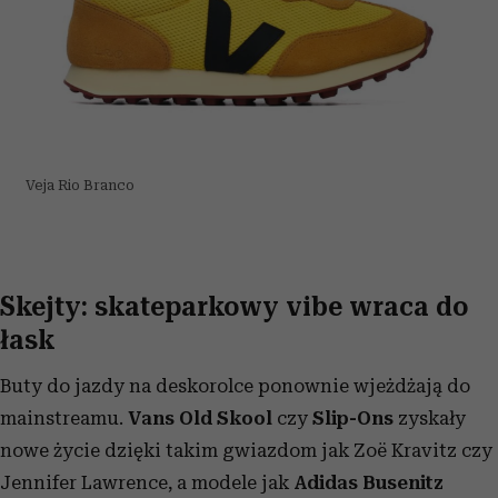
i reklam, aby oferować funkcje społecznościowe i
analizować ruch w naszej witrynie. Informacje o tym, jak
korzystasz z naszej witryny, udostępniamy partnerom
społecznościowym, reklamowym i analitycznym.
Partnerzy mogą połączyć te informacje z innymi danymi
otrzymanymi od Ciebie lub uzyskanymi podczas
korzystania z ich usług.
Veja Rio Branco
Skejty: skateparkowy vibe wraca do
łask
Buty do jazdy na deskorolce ponownie wjeżdżają do
mainstreamu.
Vans Old Skool
czy
Slip-Ons
zyskały
nowe życie dzięki takim gwiazdom jak Zoë Kravitz czy
Jennifer Lawrence, a modele jak
Adidas Busenitz