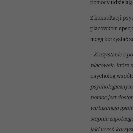
pomocy udzielają
Z konsultacji psy
placówkom specja
mogą korzystać z
-
Korzystanie z p
placówek, które n
psycholog współp
psychologicznym j
pomoc jest dostę
wirtualnego gabi
stopniu zapobiega
jaki uczeń korzy