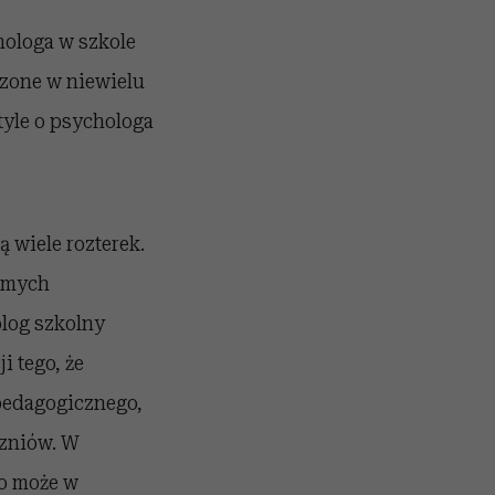
hologa w szkole
dzone w niewielu
tyle o psychologa
ą wiele rozterek.
samych
olog szkolny
i tego, że
 pedagogicznego,
czniów. W
o może w