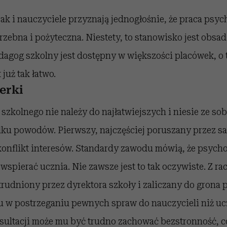
ak i nauczyciele przyznają jednogłośnie, że praca psyc
rzebna i pożyteczna. Niestety, to stanowisko jest obsa
edagog szkolny jest dostępny w większości placówek, o 
 już tak łatwo.
erki
szkolnego nie należy do najłatwiejszych i niesie ze sob
kilku powodów. Pierwszy, najczęściej poruszany przez 
konflikt interesów. Standardy zawodu mówią, że psych
spierać ucznia. Nie zawsze jest to tak oczywiste. Z racj
trudniony przez dyrektora szkoły i zaliczany do grona
mu w postrzeganiu pewnych spraw do nauczycieli niż u
ultacji może mu być trudno zachować bezstronność, c