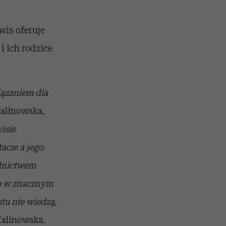
wis oferuje
i ich rodzice
iązaniem dla
alinowska,
isie
acie a jego
ednictwem
co w znacznym
tu nie wiedzą,
Kalinowska.