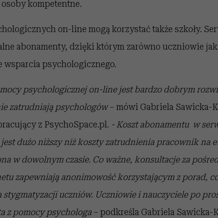
 osoby kompetentne.
chologicznych on-line mogą korzystać także szkoły. Ser
lne abonamenty, dzięki którym zarówno uczniowie jak 
e wsparcia psychologicznego.
omocy psychologicznej on-line jest bardzo dobrym rozw
ie zatrudniają psychologów
– mówi Gabriela Sawicka-K
racujący z PsychoSpace.pl.
- Koszt abonamentu w serw
est dużo niższy niż koszty zatrudnienia pracownik na et
pna w dowolnym czasie. Co ważne, konsultacje za pośr
netu zapewniają anonimowość korzystającym z porad, 
 stygmatyzacji uczniów. Uczniowie i nauczyciele po pros
sta z pomocy psychologa
– podkreśla Gabriela Sawicka-