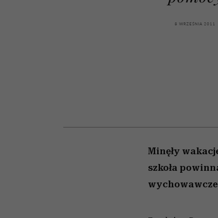
kawę z Kasią Miller”, s.
Auschwitz
girls”
odc. 7]
8 WRZEŚNIA 2011
Minęły wakacje
szkoła powinna
wychowawcze