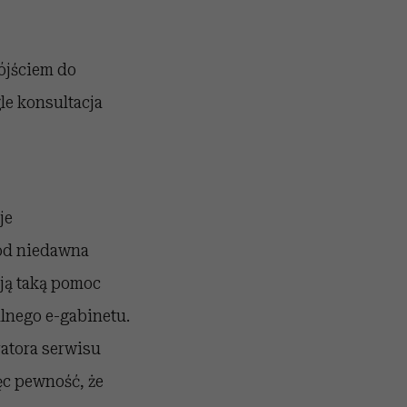
ójściem do
le konsultacja
je
 od niedawna
ują taką pomoc
alnego e-gabinetu.
ratora serwisu
c pewność, że