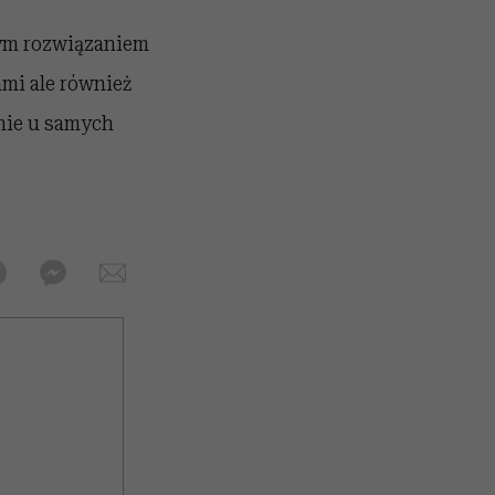
rym rozwiązaniem
ami ale również
anie u samych