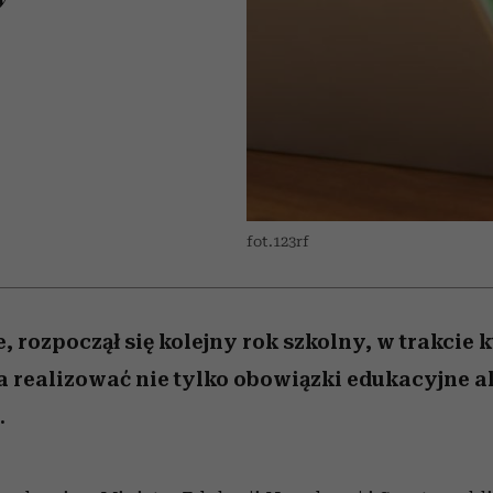
 5,
zupełny brak ogłady
wśród najchętniej
Miller s. 5, odc. 6]
artystkę
Raport Lyst ujaw
pierwszy zwiast
oglądanych na Netflixie
najbardziej pożąd
ubrania i marki se
fot.123rf
, rozpoczął się kolejny rok szkolny, w trakcie 
 realizować nie tylko obowiązki edukacyjne al
.