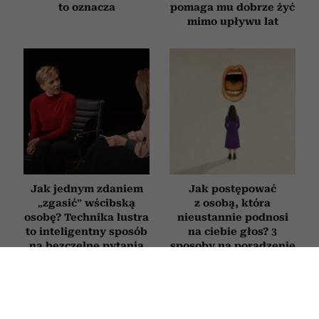
to oznacza
pomaga mu dobrze żyć
mimo upływu lat
Jak jednym zdaniem
Jak postępować
„zgasić” wścibską
z osobą, która
osobę? Technika lustra
nieustannie podnosi
to inteligentny sposób
na ciebie głos? 3
na bezczelne pytania
sposoby na poradzenie
sobie z „krzykaczem”
RELACJE