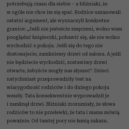
potrzebują czasu dla siebie – a bliźniaki, że
korzystania z ich usług.
w ogóle nie chce im się spać. Rodzice uszanowali
ostatni argument, ale wyznaczyli konkretne
granice: „Jeśli nie jesteście zmęczeni, wolno wam
pooglądać książeczki, pobawić się, ale nie wolno
wychodzić z pokoju. Jeśli się do tego nie
dostosujecie, zamkniemy drzwi od salonu. A jeśli
nie będziecie wychodzić, zostawimy drzwi
otwarte, żebyście mogły nas słyszeć”. Dzieci
natychmiast przeprowadziły test na
wiarygodność rodziców i do dużego pokoju
weszły. Tata konsekwentnie wyprowadził je
i zamknął drzwi. Bliźniaki zrozumiały, że słowa
rodziców to nie przelewki, że tata i mama mówią
poważnie. Od tamtej pory nie łamią zakazu.