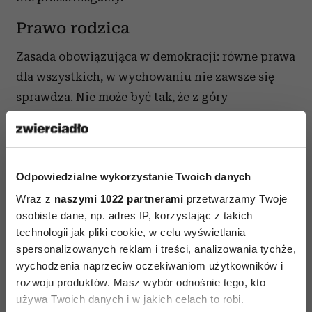
Prawo rodzica
Zasada obowiązująca w demokracji: równe prawa
dla wszystkich, w wychowaniu nie zawsze się
sprawdza. Nie może być tak, że z góry
przyznajemy więcej praw dorosłym (tak jak
robiono to w wychowaniu autorytarnym).
Równie szkodliwe okazało się pozwalanie
dzieciom na wszystko (wychowanie
Odpowiedzialne wykorzystanie Twoich danych
bezstresowe). Pierwszy model zasłynął maksymą:
Wraz z
naszymi 1022 partnerami
przetwarzamy Twoje
osobiste dane, np. adres IP, korzystając z takich
dzieci i ryby głosu nie mają, drugi – zasadą:
technologii jak pliki cookie, w celu wyświetlania
dzieciom wolno wszystko. I tak źle, i tak
spersonalizowanych reklam i treści, analizowania tychże,
niedobrze. Czasem rodzice, nie chcąc uchodzić
wychodzenia naprzeciw oczekiwaniom użytkowników i
za autorytarnych, nie pamiętają, że też mają
rozwoju produktów. Masz wybór odnośnie tego, kto
swoje prawa. Zapomniana bywa arcyważna
używa Twoich danych i w jakich celach to robi.