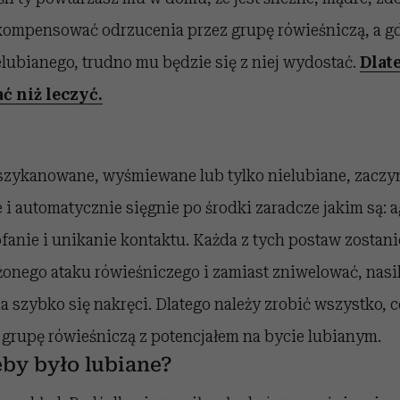
ekompensować odrzucenia przez grupę rówieśniczą, a g
elubianego, trudno mu będzie się z niej wydostać.
Dlat
ć niż leczyć.
 szykanowane, wyśmiewane lub tylko nielubiane, zaczyn
i automatycznie sięgnie po środki zaradcze jakim są: a
anie i unikanie kontaktu. Każda z tych postaw zostani
onego ataku rówieśniczego i zamiast zniwelować, nasil
a szybko się nakręci. Dlatego należy zrobić wszystko, co
 grupę rówieśniczą z potencjałem na bycie lubianym.
eby było lubiane?