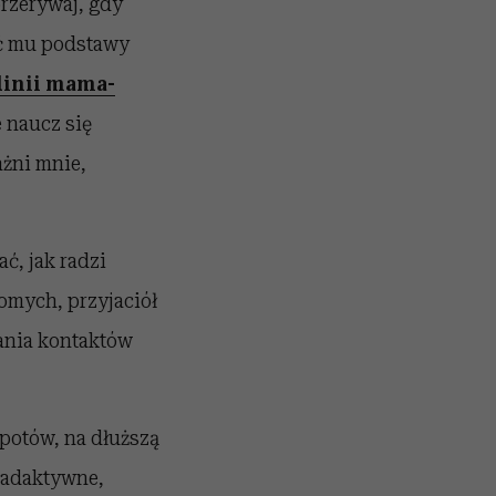
przerywaj, gdy
ać mu podstawy
linii mama-
 naucz się
ażni mnie,
ć, jak radzi
omych, przyjaciół
ania kontaktów
opotów, na dłuższą
 nadaktywne,