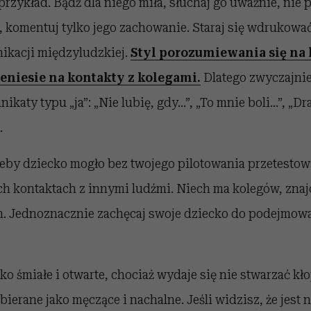
zykład. Bądź dla niego miła, słuchaj go uważnie, nie 
j, komentuj tylko jego zachowanie. Staraj się wdrukow
ikacji międzyludzkiej.
Styl porozumiewania się na 
eniesie na kontakty z kolegami.
Dlatego zwyczajnie
katy typu „ja”: „Nie lubię, gdy…”, „To mnie boli…”, „Dr
.
żeby dziecko mogło bez twojego pilotowania przetestowa
ch kontaktach z innymi ludźmi. Niech ma kolegów, znaj
h. Jednoznacznie zachęcaj swoje dziecko do podejmow
.
cko śmiałe i otwarte, chociaż wydaje się nie stwarzać kł
ierane jako męczące i nachalne. Jeśli widzisz, że jest