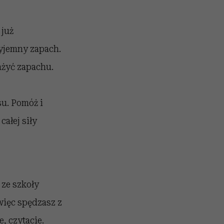
 już
zyjemny zapach.
ażyć zapachu.
u. Pomóż i
całej siły
 ze szkoły
 więc spędzasz z
, czytacie.