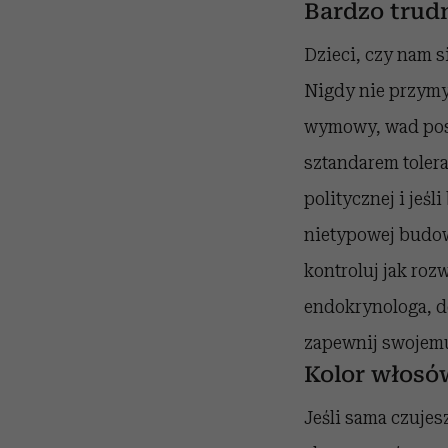
Bardzo trud
Dzieci, czy nam s
Nigdy nie przymy
wymowy, wad post
sztandarem tolera
politycznej i jeśl
nietypowej budowie
kontroluj jak roz
endokrynologa, d
zapewnij swojemu
Kolor włosów
Jeśli sama czujes