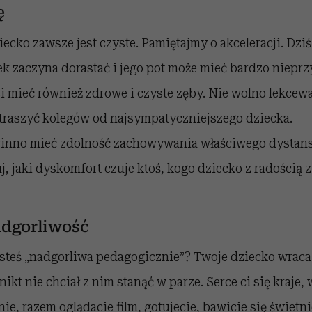
ę
iecko zawsze jest czyste. Pamiętajmy o akceleracji. Dziś
ek zaczyna dorastać i jego pot może mieć bardzo niepr
 mieć również zdrowe i czyste zęby. Nie wolno lekcew
traszyć kolegów od najsympatyczniejszego dziecka.
inno mieć zdolność zachowywania właściwego dystans
, jaki dyskomfort czuje ktoś, kogo dziecko z radością z 
dgorliwość
steś „nadgorliwa pedagogicznie”? Twoje dziecko wraca
ikt nie chciał z nim stanąć w parze. Serce ci się kraje,
e, razem oglądacie film, gotujecie, bawicie się świetnie