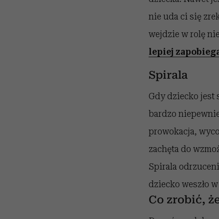
nie uda ci się zr
wejdzie w rolę ni
lepiej zapobiega
Spirala
Gdy dziecko jest
bardzo niepewnie 
prowokacja, wycof
zachęta do wzmoż
Spirala odrzuceni
dziecko weszło w
Co zrobić, ż