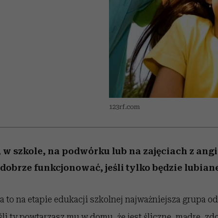
iąż
 5,
skutki dla związku i dla
Miller s. 5, odc. 6]
Raport Lyst ujaw
partnerki
najbardziej pożąd
ubrania i marki se
123rf.com
 w szkole, na podwórku lub na zajęciach z ang
dobrze funkcjonować, jeśli tylko będzie lubian
 to na etapie edukacji szkolnej najważniejsza grupa od
śli ty powtarzasz mu w domu, że jest śliczne, mądre, zd