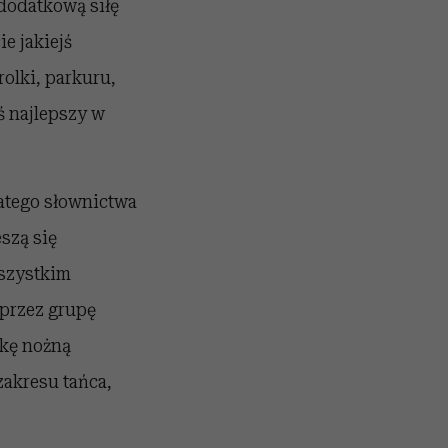
dodatkową siłę
e jakiejś
rolki, parkuru,
ś najlepszy w
gatego słownictwa
szą się
wszystkim
 przez grupę
łkę nożną
zakresu tańca,