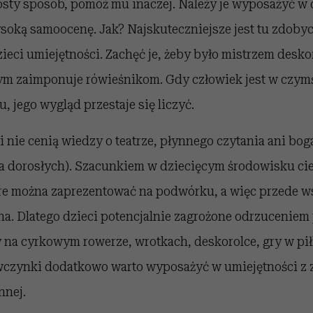
sty sposób, pomóż mu inaczej. Należy je wyposażyć w 
oką samoocenę. Jak? Najskuteczniejsze jest tu zdobyci
ieci umiejętności. Zachęć je, żeby było mistrzem desko
ym zaimponuje rówieśnikom. Gdy człowiek jest w czym
 jego wygląd przestaje się liczyć.
ci nie cenią wiedzy o teatrze, płynnego czytania ani bo
ta dorosłych). Szacunkiem w dziecięcym środowisku cie
óre można zaprezentować na podwórku, a więc przede 
na. Dlatego dzieci potencjalnie zagrożone odrzuceniem
y na cyrkowym rowerze, wrotkach, deskorolce, gry w pi
ewczynki dodatkowo warto wyposażyć w umiejętności z 
nnej.