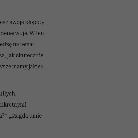
jesz swoje kłopoty
ch denerwuje. W ten
iedzę na temat
, jak skutecznie
awsze mamy jakieś
miłych,
onkretnymi
da?”. „Magda umie