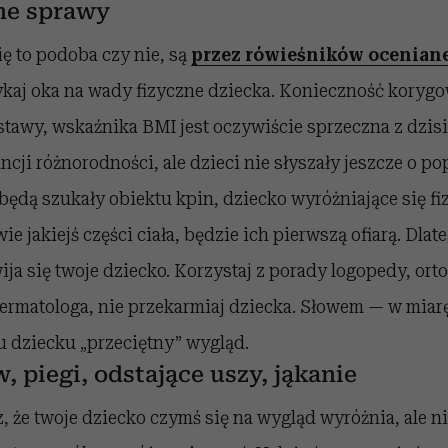
ne sprawy
ię to podoba czy nie, są
przez rówieśników oceniane
kaj oka na wady fizyczne dziecka. Konieczność koryg
awy, wskaźnika BMI jest oczywiście sprzeczna z dzis
ncji różnorodności, ale dzieci nie słyszały jeszcze o p
i będą szukały obiektu kpin, dziecko wyróżniające się fi
 jakiejś części ciała, będzie ich pierwszą ofiarą. Dlate
wija się twoje dziecko. Korzystaj z porady logopedy, ort
ermatologa, nie przekarmiaj dziecka. Słowem — w miar
 dziecku „przeciętny” wygląd.
, piegi, odstające uszy, jąkanie
z, że twoje dziecko czymś się na wygląd wyróżnia, ale ni