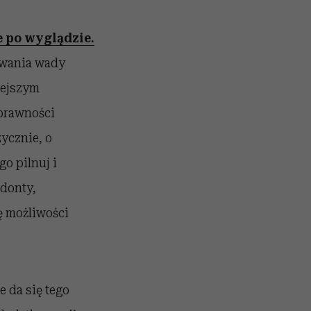
 po wyglądzie.
owania wady
iejszym
oprawności
zycznie, o
go pilnuj i
odonty,
ę możliwości
e da się tego