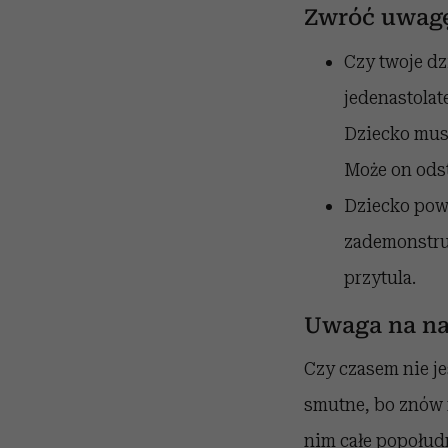
Zwróć uwag
Czy twoje dz
jedenastolat
Dziecko musi
Może on ods
Dziecko pow
zademonstruj
przytula.
Uwaga na na
Czy czasem nie je
smutne, bo znów n
nim całe popołudni