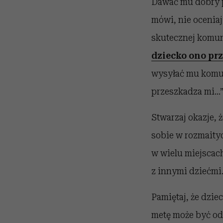
Dawać mu dobry pr
mówi, nie ocenia
skutecznej komun
dziecko ono prz
wysyłać mu komuni
przeszkadza mi…”
Stwarzaj okazje, 
sobie w rozmaity
w wielu miejscac
z innymi dziećmi
Pamiętaj, że dzie
metę może być odb