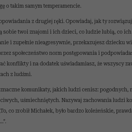
gę o takim samym temperamencie.
opowiadania z drugiej ręki. Opowiadaj, jak ty rozwiązu
ą sobie twoi znajomi i ich dzieci, co ludzie lubią, co i
nie i zupełnie nieagresywnie, przekazujesz dziecku w
rzez społeczeństwo norm postępowania i podpowiadasz
ć konflikty i na dodatek uświadamiasz, że wszyscy z
ach z ludźmi.
znaczne komunikaty, jakich ludzi cenisz: pogodnych, 
zciwych, uśmiechniętych. Nazywaj zachowania ludzi k
To, co zrobił Michałek, było bardzo koleżeńskie, praw
…”.