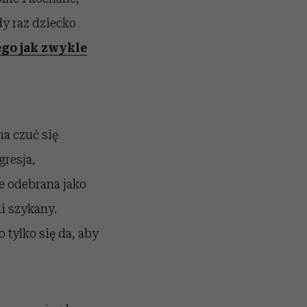
dy raz dziecko
ego jak zwykle
a czuć się
gresja,
e odebrana jako
i szykany.
 tylko się da, aby