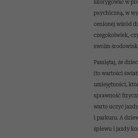
skorygować w pro
psychiczną, w wys
cenionej wśród dz
czegokolwiek, cz
swoim środowisku,
Pamiętaj, że dzie
(to wartości świa
umiejętności, kt
sprawność fizycz
warto uczyć jazd
i parkuru. A dzi
śpiewu i jazdy ko