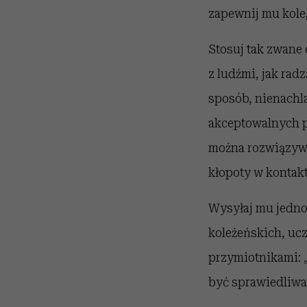
zapewnij mu kole
Stosuj tak zwane 
z ludźmi, jak radz
sposób, nienachla
akceptowalnych p
można rozwiązywa
kłopoty w kontakt
Wysyłaj mu jedno
koleżeńskich, uc
przymiotnikami: „
być sprawiedliwa