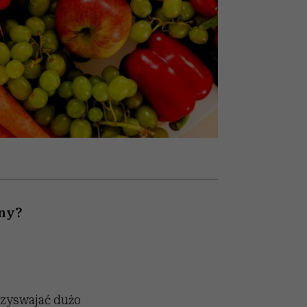
olarów
żegnają się eleganckie osoby
sny?
przyswajać dużo