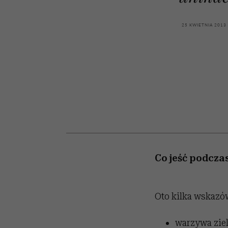
kawę z Kasią Miller”, s.
rozczarowują
odc. 7]
25 KWIETNIA 2013
Co jeść podcza
Oto kilka wskazó
warzywa ziel