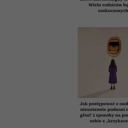
Wielu rodziców b
zaskoczonyc
Jak postępować z oso
nieustannie podnosi n
głos? 3 sposoby na po
sobie z „krzykac