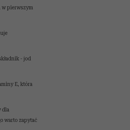
za w pierwszym
duje
kładnik - jod
taminy E, która
 dla
go warto zapytać