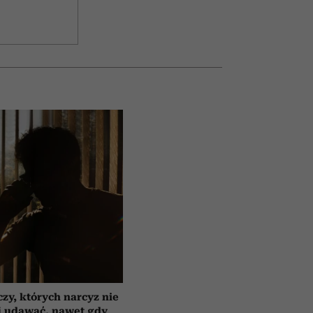
czy, których narcyz nie
i udawać, nawet gdy