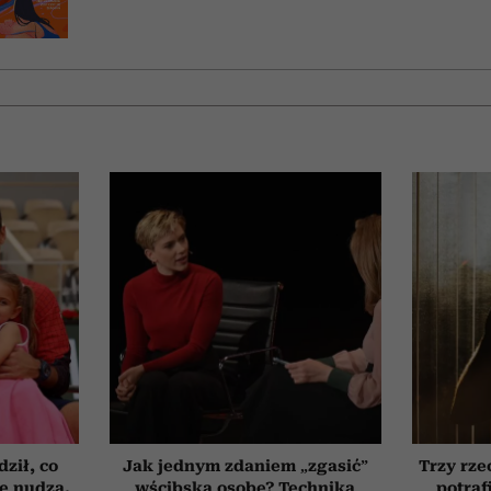
ził, co
Jak jednym zdaniem „zgasić”
Trzy rze
ię nudzą.
wścibską osobę? Technika
potraf