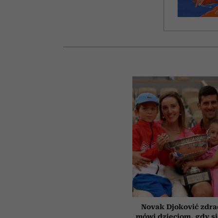
Novak Djoković zdrad
mówi dzieciom, gdy s