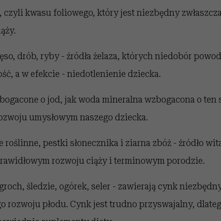
 czyli kwasu foliowego, który jest niezbędny zwłaszc
ąży.
so, drób, ryby - źródła żelaza, których niedobór powo
ść, a w efekcie - niedotlenienie dziecka.
ogacone o jod, jak woda mineralna wzbogacona o ten s
rozwoju umysłowym naszego dziecka.
e roślinne, pestki słonecznika i ziarna zbóż - źródło wi
prawidłowym rozwoju ciąży i terminowym porodzie.
groch, śledzie, ogórek, seler - zawierają cynk niezbędny
 rozwoju płodu. Cynk jest trudno przyswajalny, dlate