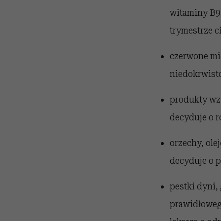
witaminy B9,
trymestrze ci
czerwone mię
niedokrwisto
produkty wzb
decyduje o 
orzechy, olej
decyduje o 
pestki dyni, 
prawidłowego