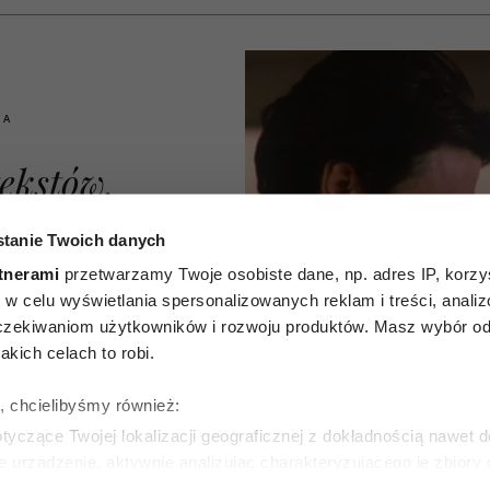
IA
ekstów,
żywają
tanie Twoich danych
y, żeby
tnerami
przetwarzamy Twoje osobiste dane, np. adres IP, korzys
ie, w celu wyświetlania spersonalizowanych reklam i treści, anali
 tobą
zekiwaniom użytkowników i rozwoju produktów. Masz wybór odn
kich celach to robi.
zmią jak
ę, chcielibyśmy również:
 ale są
yczące Twojej lokalizacji geograficznej z dokładnością nawet d
e urządzenie, aktywnie analizując charakteryzującego je zbiory
ką
wirtualny odcisk palca)