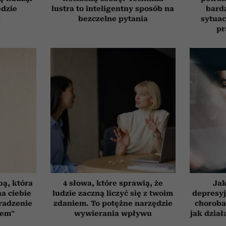
ędzie
lustra to inteligentny sposób na
bardz
h
bezczelne pytania
sytuac
pr
bą, która
4 słowa, które sprawią, że
Jak
a ciebie
ludzie zaczną liczyć się z twoim
depresyj
radzenie
zdaniem. To potężne narzędzie
choroba
zem”
wywierania wpływu
jak dzia