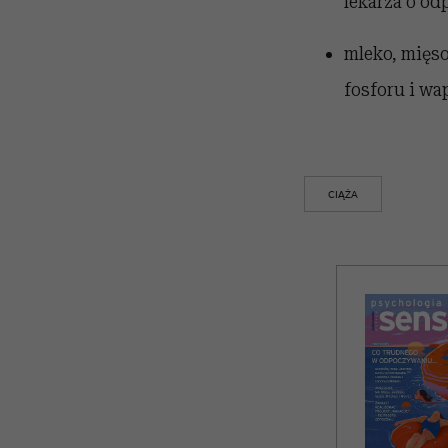
lekarza o od
mleko, mięso
fosforu i wa
CIĄŻA