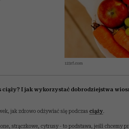
 5,
Raport Lyst ujawnił
Miller s. 5, odc. 6]
trafiła do grona
skuteczne
kosztuje to tysiące d
wśród widzów
najpopularniejszych seriali
najbardziej pożądane
ubrania i marki sezonu
Netflixa
123rf.com
s ciąży? I jak wykorzystać dobrodziejstwa wio
wek, jak zdrowo odżywiać się podczas
ciąży
.
one, strączkowe, cytrusy - to podstawa, jeśli chcemy 