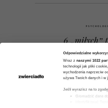
PSYCHOLOG
6 „miłych” t
których u
Odpowiedzialne wykorzys
manipulatorz
Wraz z
naszymi 1022 par
technologii jak pliki cook
zdobyć nad
wychodzenia naprzeciw oc
używa Twoich danych i w ja
kontrolę. Br
Jeśli wyrazisz na to zgod
komplement,
Gromadzić dane dot
Identyfikować Twoj
pułap
(fingerprinting, czyli 