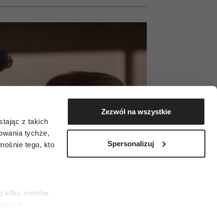
Zezwól na wszystkie
tając z takich
zowania tychże,
Spersonalizuj
ośnie tego, kto
o kilku metrów
 danych