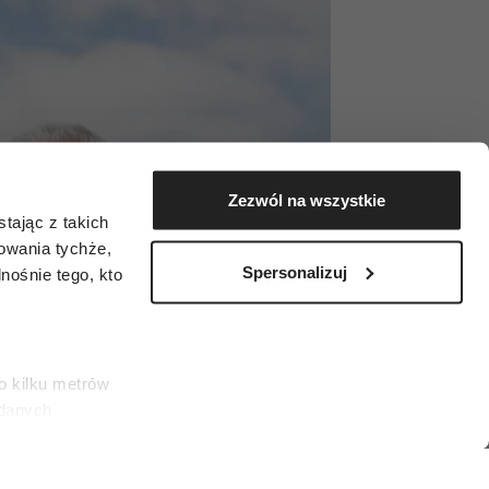
Zezwól na wszystkie
tając z takich
zowania tychże,
Spersonalizuj
ośnie tego, kto
o kilku metrów
 danych
łasne