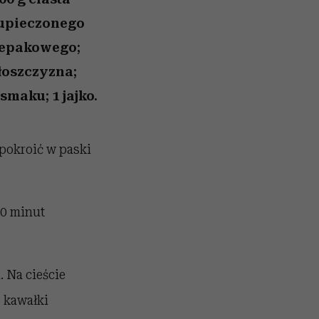
 upieczonego
rzepakowego;
łoszczyzna;
smaku; 1 jajko.
pokroić w paski
30 minut
 Na cieście
 kawałki