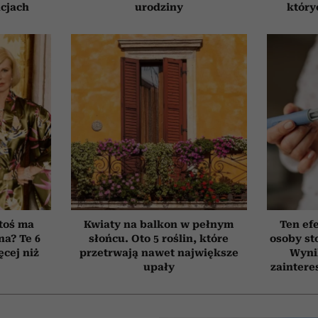
cjach
urodziny
który
toś ma
Kwiaty na balkon w pełnym
Ten ef
na? Te 6
słońcu. Oto 5 roślin, które
osoby st
cej niż
przetrwają nawet największe
Wyni
upały
zaintere