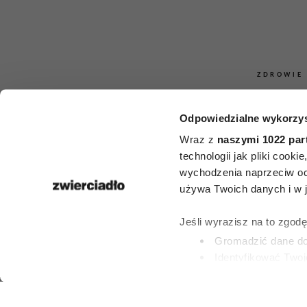
ZDROWIE
Sekret „super
Odpowiedzialne wykorzys
mają mózg jak
Wraz z
naszymi 1022 par
technologii jak pliki cook
dekady młod
wychodzenia naprzeciw oc
używa Twoich danych i w ja
łączy ich jed
Jeśli wyrazisz na to zgod
charakt
Gromadzić dane dot
Identyfikować Twoj
(fingerprinting, czyli 
PATRYCJA KLIKOW
Dowiedz się więcej odnośn
19 LIPCA 2026