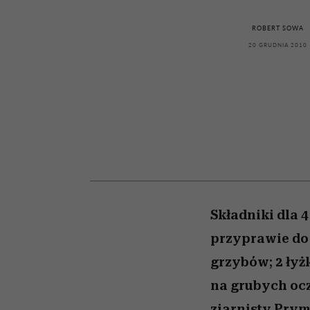
kawę z Kasią Miller”, s.
skutki dla związku i d
girls”
partnerki
odc. 7]
ROBERT SOWA
20 GRUDNIA 2010
Składniki dla 
przyprawie do 
grzybów; 2 łyżk
na grubych ocz
ziarnisty Pryma