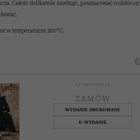
cza. Całość delikatnie zawinąć, posmarować rozkłócon
kłuwać.
ut w temperaturze 200°C.
AUTOPROMOCJA
ZAMÓW
WYDANIE DRUKOWANE
E-WYDANIE