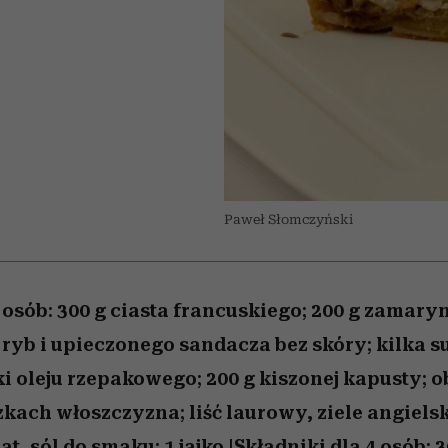
 5,
la
Miller s. 5, odc. 6]
skuteczne
relację z pienięd
Raport Lyst ujaw
sposoby
najbardziej pożąd
ubrania i marki se
Paweł Słomczyński
4 osób: 300 g ciasta francuskiego; 200 g zama
ryb i upieczonego sandacza bez skóry; kilka 
i oleju rzepakowego; 200 g kiszonej kapusty; o
kach włoszczyzna; liść laurowy, ziele angielsk
t, sól do smaku; 1 jajko.|Składniki dla 4 osób: 3