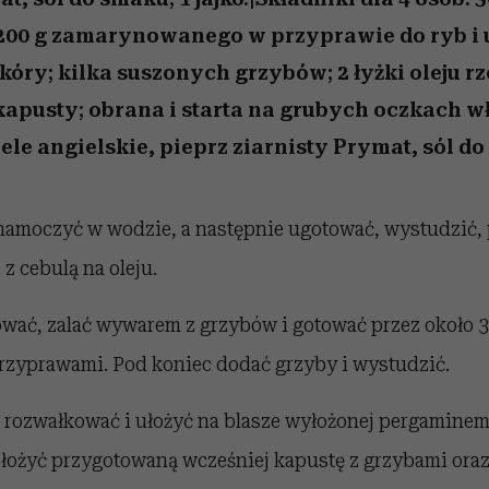
 200 g zamarynowanego w przyprawie do ryb i
kóry; kilka suszonych grzybów; 2 łyżki oleju 
 kapusty; obrana i starta na grubych oczkach w
iele angielskie, pieprz ziarnisty Prymat, sól do 
namoczyć w wodzie, a następnie ugotować, wystudzić, 
z cebulą na oleju.
wać, zalać wywarem z grzybów i gotować przez około 
przyprawami. Pod koniec dodać grzyby i wystudzić.
 rozwałkować i ułożyć na blasze wyłożonej pergaminem.
łożyć przygotowaną wcześniej kapustę z grzybami oraz