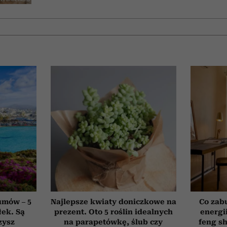
umów – 5
Najlepsze kwiaty doniczkowe na
Co zab
łek. Są
prezent. Oto 5 roślin idealnych
energi
zysz
na parapetówkę, ślub czy
feng sh