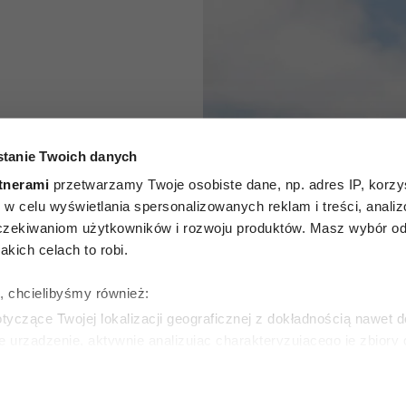
agerów”:
tanie Twoich danych
 osoby o
tnerami
przetwarzamy Twoje osobiste dane, np. adres IP, korzys
ie, w celu wyświetlania spersonalizowanych reklam i treści, anali
sze, a
zekiwaniom użytkowników i rozwoju produktów. Masz wybór odn
kich celach to robi.
na cecha
ę, chcielibyśmy również:
eru
yczące Twojej lokalizacji geograficznej z dokładnością nawet d
e urządzenie, aktywnie analizując charakteryzującego je zbiory
wirtualny odcisk palca)
SKA
ie tego, jak Twoje osobiste dane są przetwarzane oraz ustaw w