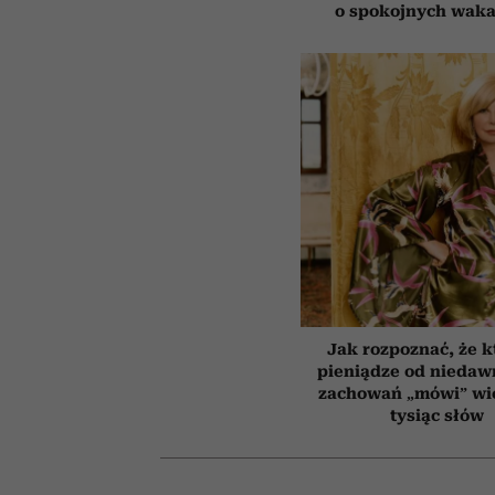
o spokojnych waka
Jak rozpoznać, że k
pieniądze od niedaw
zachowań „mówi” wię
tysiąc słów