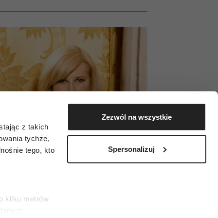
Zezwól na wszystkie
tając z takich
zowania tychże,
Spersonalizuj
ośnie tego, kto
o kilku metrów
 danych