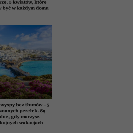
rze. 5 kwiatów, które
y być w każdym domu
 wyspy bez tłumów – 5
znanych perełek. Są
alne, gdy marzysz
okojnych wakacjach