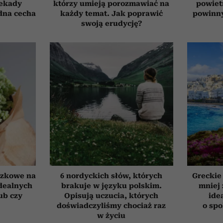
dekady
którzy umieją porozmawiać na
powiet
edna cecha
każdy temat. Jak poprawić
powinn
swoją erudycję?
czkowe na
6 nordyckich słów, których
Greckie
idealnych
brakuje w języku polskim.
mniej 
ub czy
Opisują uczucia, których
ide
doświadczyliśmy chociaż raz
o sp
w życiu