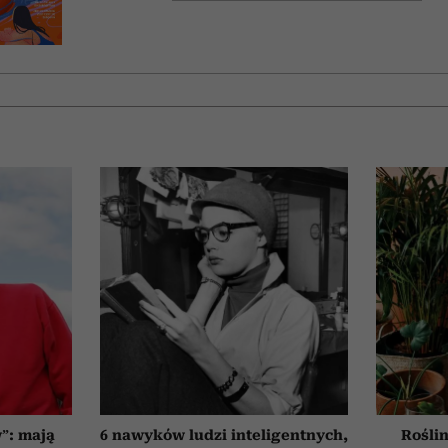
”: mają
6 nawyków ludzi inteligentnych,
Roślin