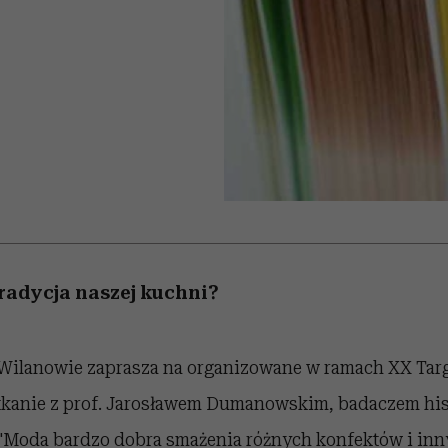
edź
 5,
j
Wiemy, gdzie go kupić
Miller s. 5, odc. 6]
niż się wydaje
sezon jesień–zima 2
tradycja naszej kuchni?
ilanowie zaprasza na organizowane w ramach XX Tar
tkanie z prof. Jarosławem Dumanowskim, badaczem hist
"Moda bardzo dobra smażenia różnych konfektów i innyc