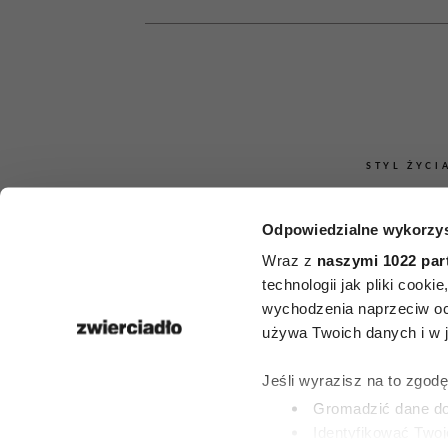
STYL ŻYCI
Jak rozpoznać
Odpowiedzialne wykorzys
ma pienią
Wraz z
naszymi 1022 par
technologii jak pliki cook
niedawna?
wychodzenia naprzeciw oc
używa Twoich danych i w ja
zachowań 
Jeśli wyrazisz na to zgod
więcej niż ty
Gromadzić dane dot
Identyfikować Twoj