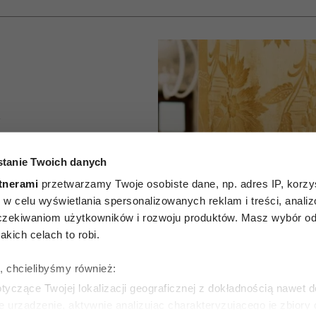
A
, że ktoś
tanie Twoich danych
dze od
tnerami
przetwarzamy Twoje osobiste dane, np. adres IP, korzys
ie, w celu wyświetlania spersonalizowanych reklam i treści, anali
 Te 6
zekiwaniom użytkowników i rozwoju produktów. Masz wybór odn
kich celach to robi.
„mówi”
ę, chcielibyśmy również:
siąc słów
yczące Twojej lokalizacji geograficznej z dokładnością nawet d
e urządzenie, aktywnie analizując charakteryzującego je zbiory