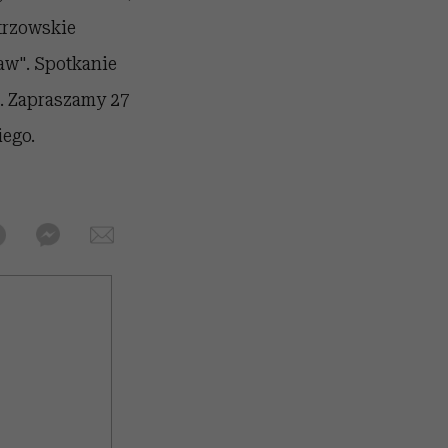
strzowskie
aw". Spotkanie
. Zapraszamy 27
iego.