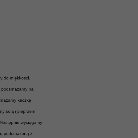
y do miękkości.
 i podsmażamy na
dsmażamy kaczkę
my solą i pieprzem
. Następnie wyciągamy
zkę podsmażoną z