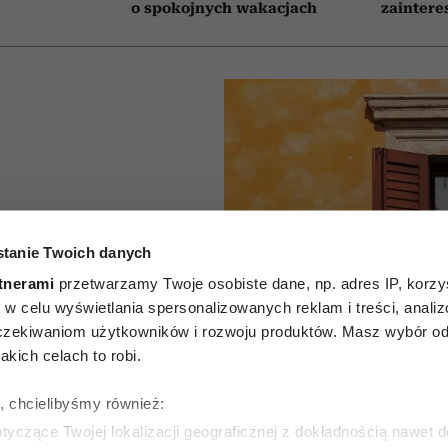
o spokojnych wakacjach
zaintere
alkon w
tanie Twoich danych
u. Oto 5
tnerami
przetwarzamy Twoje osobiste dane, np. adres IP, korzys
ie, w celu wyświetlania spersonalizowanych reklam i treści, anali
tóre
zekiwaniom użytkowników i rozwoju produktów. Masz wybór odn
kich celach to robi.
 nawet
ę, chcielibyśmy również:
 upały
yczące Twojej lokalizacji geograficznej z dokładnością nawet d