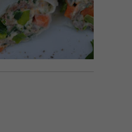
nił
skutki dla związku i dla
humoru historii
ane
partnerki
zonu