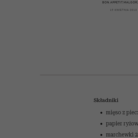
kawę z Kasią Miller”, s.
wśród najchętniej
artystkę
girls”
BON.APPETIT.MALGOR
oglądanych na Netflix
odc. 7]
19 KWIETNIA 2013
Składniki
mięso z piec
papier ryżo
marchewki
2