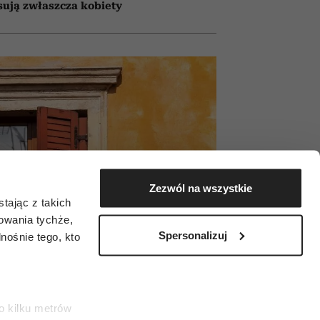
sują zwłaszcza kobiety
Zezwól na wszystkie
tając z takich
zowania tychże,
Spersonalizuj
ośnie tego, kto
o kilku metrów