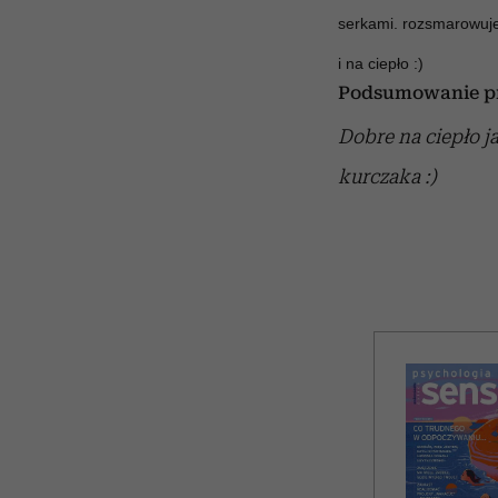
serkami. rozsmarowuje
i na ciepło :)
Podsumowanie pr
Dobre na ciepło j
kurczaka :)