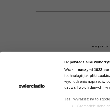
WNĘTRZA
Kwiaty na b
Odpowiedzialne wykorzys
pełnym słońc
Wraz z
naszymi 1022 par
technologii jak pliki cook
roślin, k
wychodzenia naprzeciw oc
używa Twoich danych i w ja
przetrwają
Jeśli wyrazisz na to zgod
największe
Gromadzić dane dot