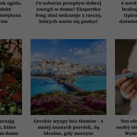
ak ognia.
Co zaburza przepływ dobrej
6 nord
odukt
energii w domu? Ekspertka
brakuj
 zwiększa
feng shui wskazuje 5 rzeczy,
Opisu
rów
których warto się pozbyć
doświad
szczają
Greckie wyspy bez tłumów – 5
Ten ef
, które
mniej znanych perełek. Są
osoby st
ym domu
idealne, gdy marzysz
Wyni