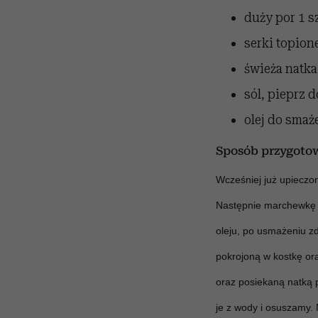
duży por
1 s
serki topio
świeża natka
sól, pieprz
d
olej
do smaż
Sposób przygoto
Wcześniej
już upieczo
Następnie marchewkę k
oleju, po usmażeniu z
pokrojoną w kostkę ora
oraz posiekaną natką 
je z wody i osuszamy