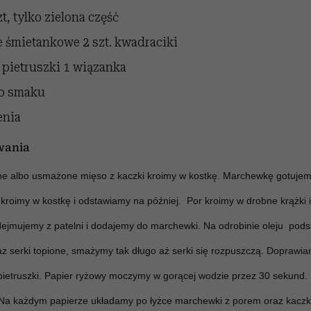
zt, tylko zielona część
ne śmietankowe
2 szt. kwadraciki
 pietruszki
1 wiązanka
o smaku
enia
wania
ne albo usmażone mięso z kaczki kroimy w kostkę. Marchewkę gotujem
roimy w kostkę i odstawiamy na później. Por kroimy w drobne krążki
dejmujemy z patelni i dodajemy do marchewki. Na odrobinie oleju po
z serki topione, smażymy tak długo aż serki się rozpuszczą. Doprawia
pietruszki. Papier ryżowy moczymy w gorącej wodzie przez 30 sekund
. Na każdym papierze układamy po łyżce marchewki z porem oraz kac