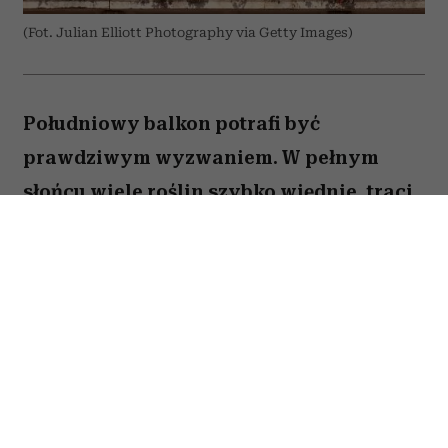
(Fot. Julian Elliott Photography via Getty Images)
Południowy balkon potrafi być
prawdziwym wyzwaniem. W pełnym
słońcu wiele roślin szybko więdnie, traci
kwiaty lub po prostu nie radzi sobie z
wysokimi temperaturami. Na szczęście są
gatunki, które uwielbiają takie warunki.
Oto pięć kwiatów, które nie boją się
upałów i będą zachwycać przez całe lato.