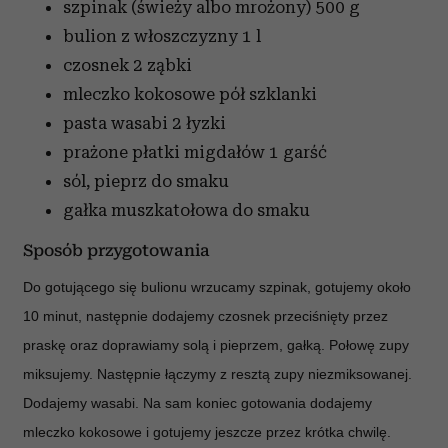
szpinak (świeży albo mrożony)
500 g
bulion z włoszczyzny
1 l
czosnek
2 ząbki
mleczko kokosowe
pół szklanki
pasta wasabi
2 łyzki
prażone płatki migdałów
1 garść
sól, pieprz
do smaku
gałka muszkatołowa
do smaku
Sposób przygotowania
Do gotującego się bulionu wrzucamy szpinak, gotujemy około
10 minut, następnie dodajemy czosnek przeciśnięty przez
praskę oraz doprawiamy solą i pieprzem, gałką. Połowę zupy
miksujemy. Następnie łączymy z resztą zupy niezmiksowanej.
Dodajemy wasabi. Na sam koniec gotowania dodajemy
mleczko kokosowe i gotujemy jeszcze przez krótka chwilę.