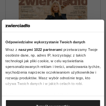
Odpowiedzialne wykorzystanie Twoich danych
Wraz z
naszymi 1022 partnerami
przetwarzamy Twoje
osobiste dane, np. adres IP, korzystając z takich
technologii jak pliki cookie, w celu wyświetlania
spersonalizowanych reklam i treści, analizowania tychże,
wychodzenia naprzeciw oczekiwaniom użytkowników i
rozwoju produktów. Masz wybór odnośnie tego, kto
używa Twoich danych i w jakich celach to robi.
ZAMÓW
Jeśli wyrazisz na to zgodę, chcielibyśmy również:
WYDANIE DRUKOWANE
Gromadzić dane dotyczące Twojej lokalizacji