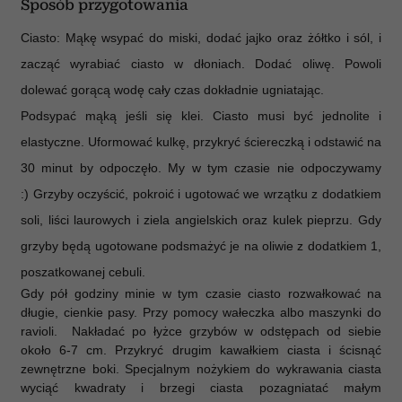
Sposób przygotowania
Ciasto: Mąkę wsypać do miski, dodać jajko oraz żółtko i sól, i
zacząć wyrabiać ciasto w dłoniach. Dodać oliwę. Powoli
dolewać gorącą wodę cały czas dokładnie ugniatając.
Podsypać mąką jeśli się klei. Ciasto musi być jednolite i
elastyczne. Uformować kulkę, przykryć ściereczką i odstawić na
30 minut by odpoczęło. My w tym czasie nie odpoczywamy
:)
Grzyby oczyścić, pokroić i ugotować we wrzątku z dodatkiem
soli, liści laurowych i ziela angielskich oraz kulek pieprzu. Gdy
grzyby będą ugotowane podsmażyć je na oliwie z dodatkiem 1,
poszatkowanej cebuli.
Gdy pół godziny minie w tym czasie ciasto rozwałkować na
długie, cienkie pasy. Przy pomocy wałeczka albo maszynki do
ravioli. Nakładać po łyżce grzybów w odstępach od siebie
około 6-7 cm.
Przykryć drugim kawałkiem ciasta i ścisnąć
zewnętrzne boki. Specjalnym nożykiem do wykrawania ciasta
wyciąć kwadraty i brzegi ciasta pozagniatać
małym