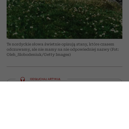
Te nordyckie słowa świetnie opisują stany, które czasem
odczuwamy, ale nie mamy na nie odpowiedniej nazwy (Fot:
Oleh_Slobodeniuk/Getty Images)
ODSŁUCHAJ ARTYKUŁ
00:00
05:59