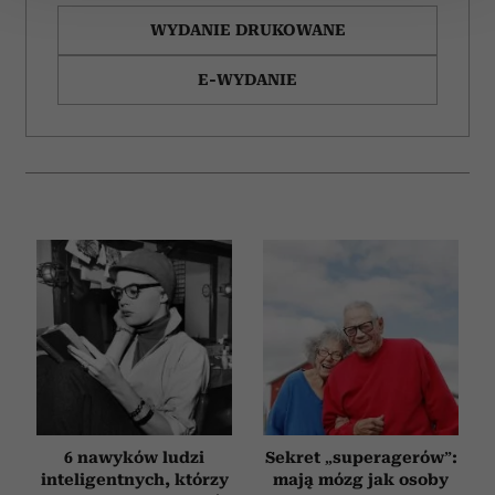
WYDANIE DRUKOWANE
Wykorzystujemy pliki cookie do spersonalizowania treści
i reklam, aby oferować funkcje społecznościowe i
E-WYDANIE
analizować ruch w naszej witrynie. Informacje o tym, jak
korzystasz z naszej witryny, udostępniamy partnerom
społecznościowym, reklamowym i analitycznym.
Partnerzy mogą połączyć te informacje z innymi danymi
otrzymanymi od Ciebie lub uzyskanymi podczas
korzystania z ich usług.
6 nawyków ludzi
Sekret „superagerów”:
inteligentnych, którzy
mają mózg jak osoby