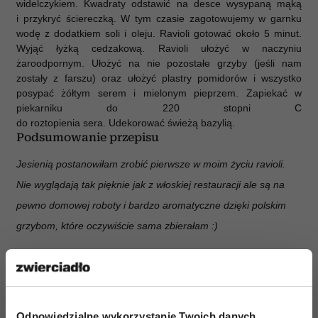
widelczykiem
. Kwadraty odstawić na desce wysypaną mąką
i przykryć ściereczką. W tym czasie zagotowujemy w garnku
wodę z dodatkiem soli i oleju. Ravioli g
otować około 5 minut.
Wyjąć łyżką
cedzakową. Ravioli ułożyć w naczyniu
żaroodpornym. Ułożyć na nie pozostałe grzyby (jeśli nam
zostały z farszu) oraz ułożyć plastry pomidorów i wszystko
posypać żółtym serem i mielonym pieprzem. Zapiekać w
piekarniku do 220 stopni C
do roztopienia sera. Udekorować świeżą bazylią.
Podsumowanie przepisu
Jesienią postanowiłam zrobić pierwsze w moim życiu ravioli.
Nie wyglądają tak pięknie jak z włoskiej restauracji ale są na
pewno domowej roboty i bardzo aromatyczne dzięki polskim
grzybom, które oczywiście sama zbierałam :)
Odpowiedzialne wykorzystanie Twoich danych