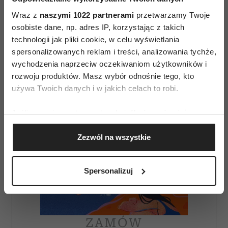
Wraz z
naszymi 1022 partnerami
przetwarzamy Twoje
AUTOPROMOCJA
osobiste dane, np. adres IP, korzystając z takich
technologii jak pliki cookie, w celu wyświetlania
spersonalizowanych reklam i treści, analizowania tychże,
wychodzenia naprzeciw oczekiwaniom użytkowników i
rozwoju produktów. Masz wybór odnośnie tego, kto
używa Twoich danych i w jakich celach to robi.
Jeśli wyrazisz na to zgodę, chcielibyśmy również:
Gromadzić dane dotyczące Twojej lokalizacji
Zezwól na wszystkie
geograficznej z dokładnością nawet do kilku metrów
Identyfikować Twoje urządzenie, aktywnie
analizując charakteryzującego je zbiory danych
Spersonalizuj
(fingerprinting, czyli wirtualny odcisk palca)
Dowiedz się więcej odnośnie tego, jak Twoje osobiste
dane są przetwarzane oraz ustaw własne preferencje w
sekcji szczegółów
. W Deklaracji plików cookie możesz
ZAMÓW
zmienić lub wycofać swoją zgodę w dowolnej chwili.