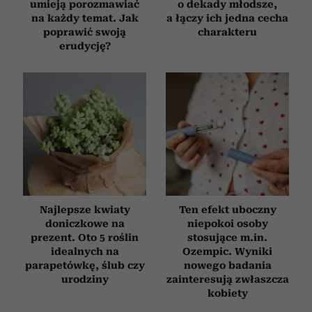
umieją porozmawiać
o dekady młodsze,
na każdy temat. Jak
a łączy ich jedna cecha
poprawić swoją
charakteru
erudycję?
Najlepsze kwiaty
Ten efekt uboczny
doniczkowe na
niepokoi osoby
prezent. Oto 5 roślin
stosujące m.in.
idealnych na
Ozempic. Wyniki
parapetówkę, ślub czy
nowego badania
urodziny
zainteresują zwłaszcza
kobiety