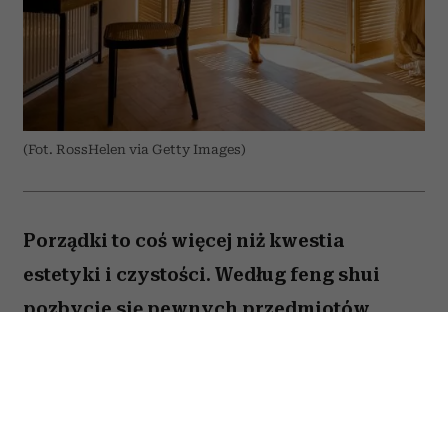
(Fot. RossHelen via Getty Images)
Porządki to coś więcej niż kwestia
estetyki i czystości. Według feng shui
pozbycie się pewnych przedmiotów
pomaga oczyścić przestrzeń z zastygłej
energii i przywrócić zaburzoną
harmonię. Ekspertka Helen Ye Plehn
wskazuje pięć rzeczy, które najbardziej