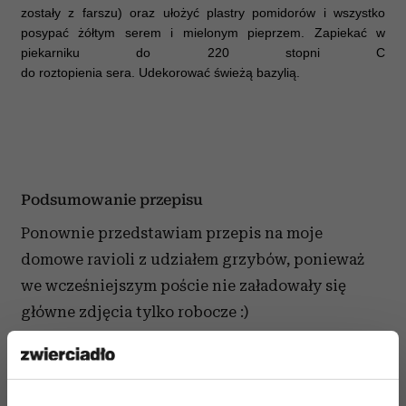
zostały z farszu) oraz ułożyć plastry pomidorów i wszystko
posypać żółtym serem i mielonym pieprzem. Zapiekać w
piekarniku do 220 stopni C
do roztopienia sera. Udekorować świeżą bazylią.
Podsumowanie przepisu
Ponownie przedstawiam przepis na moje
domowe ravioli z udziałem grzybów, ponieważ
we wcześniejszym poście nie załadowały się
główne zdjęcia tylko robocze :)