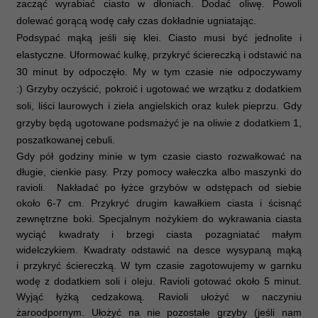
zacząć wyrabiać ciasto w dłoniach. Dodać oliwę. Powoli
dolewać gorącą wodę cały czas dokładnie ugniatając.
Podsypać mąką jeśli się klei. Ciasto musi być jednolite i
elastyczne. Uformować kulkę, przykryć ściereczką i odstawić na
30 minut by odpoczęło. My w tym czasie nie odpoczywamy
:)
Grzyby oczyścić, pokroić i ugotować we wrzątku z dodatkiem
soli, liści laurowych i ziela angielskich oraz kulek pieprzu. Gdy
grzyby będą ugotowane podsmażyć je na oliwie z dodatkiem 1,
poszatkowanej cebuli.
Gdy pół godziny minie w tym czasie ciasto rozwałkować na
długie, cienkie pasy. Przy pomocy wałeczka albo maszynki do
ravioli. Nakładać po łyżce grzybów w odstępach od siebie
około 6-7 cm.
Przykryć drugim kawałkiem ciasta i ścisnąć
zewnętrzne boki. Specjalnym nożykiem do wykrawania ciasta
wyciąć kwadraty i brzegi ciasta pozagniatać
małym
widelczykiem
. Kwadraty odstawić na desce wysypaną mąką
i przykryć ściereczką. W tym czasie zagotowujemy w garnku
wodę z dodatkiem soli i oleju. Ravioli g
otować około 5 minut.
Wyjąć łyżką
cedzakową. Ravioli ułożyć w naczyniu
żaroodpornym. Ułożyć na nie pozostałe grzyby (jeśli nam