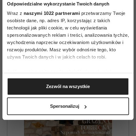
Odpowiedzialne wykorzystanie Twoich danych
Wraz z
naszymi 1022 partnerami
przetwarzamy Twoje
osobiste dane, np. adres IP, korzystając z takich
AUTOPROMOCJA
technologii jak pliki cookie, w celu wyświetlania
spersonalizowanych reklam i treści, analizowania tychże,
wychodzenia naprzeciw oczekiwaniom użytkowników i
rozwoju produktów. Masz wybór odnośnie tego, kto
używa Twoich danych i w jakich celach to robi.
Jeśli wyrazisz na to zgodę, chcielibyśmy również:
Gromadzić dane dotyczące Twojej lokalizacji
Zezwól na wszystkie
geograficznej z dokładnością nawet do kilku metrów
Identyfikować Twoje urządzenie, aktywnie
analizując charakteryzującego je zbiory danych
Spersonalizuj
(fingerprinting, czyli wirtualny odcisk palca)
Dowiedz się więcej odnośnie tego, jak Twoje osobiste
dane są przetwarzane oraz ustaw własne preferencje w
sekcji szczegółów
. W Deklaracji plików cookie możesz