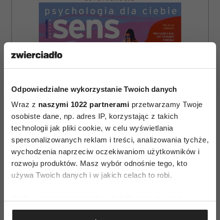
Odpowiedzialne wykorzystanie Twoich danych
Wraz z
naszymi 1022 partnerami
przetwarzamy Twoje
osobiste dane, np. adres IP, korzystając z takich
technologii jak pliki cookie, w celu wyświetlania
spersonalizowanych reklam i treści, analizowania tychże,
wychodzenia naprzeciw oczekiwaniom użytkowników i
rozwoju produktów. Masz wybór odnośnie tego, kto
używa Twoich danych i w jakich celach to robi.
ZAMÓW
Jeśli wyrazisz na to zgodę, chcielibyśmy również:
Gromadzić dane dotyczące Twojej lokalizacji
WYDANIE DRUKOWANE