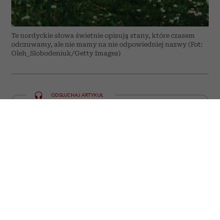
Te nordyckie słowa świetnie opisują stany, które czasem
odczuwamy, ale nie mamy na nie odpowiedniej nazwy (Fot:
Oleh_Slobodeniuk/Getty Images)
ODSŁUCHAJ ARTYKUŁ
00:00
05:59
Niektóre emocje i doświadczenia trudno
zamknąć w jednym słowie. W języku