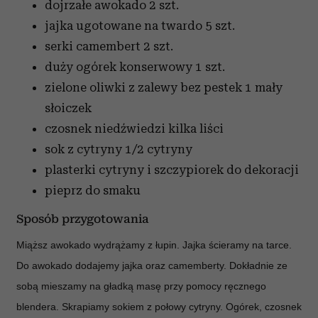
dojrzałe awokado
2 szt.
jajka ugotowane na twardo
5 szt.
serki camembert
2 szt.
duży ogórek konserwowy
1 szt.
zielone oliwki z zalewy bez pestek
1 mały
słoiczek
czosnek niedźwiedzi
kilka liści
sok z cytryny
1/2 cytryny
plasterki cytryny i szczypiorek
do dekoracji
pieprz
do smaku
Sposób przygotowania
Miąższ awokado wydrążamy z łupin. Jajka ścieramy na tarce.
Do awokado dodajemy jajka oraz camemberty. Dokładnie ze
sobą mieszamy na gładką masę przy pomocy ręcznego
blendera. Skrapiamy sokiem z połowy cytryny. Ogórek, czosnek