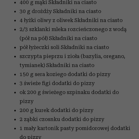
400 g mąki
Składniki na ciasto
30 g drożdży
Składniki na ciasto
4 łyżki oliwy z oliwek
Składniki na ciasto
2/3 szklanki mleka rozcieńczonego z wodą
(pół na pół)
Składniki na ciasto
pół łyżeczki soli
Składniki na ciasto
szczypta pieprzu i zioła (bazylia, oregano,
tymianek)
Składniki na ciasto
150 g sera koziego
dodatki do pizzy
3 świeże figi
dodatki do pizzy
ok 200 g świeżego szpinaku
dodatki do
pizzy
200 g kurek
dodatki do pizzy
2 ząbki czosnku
dodatki do pizzy
1 mały kartonik pasty pomidorowej
dodatki
do pizzy