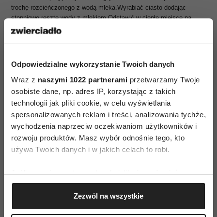
trochę rozcieńczonego z wodą mleka.Wyrabiać ciasto dodając
stopniowo resztę wody z mlekiem Odstawić w ciepłe miejsce na
około 1h.
Rozwałkować na placek grubości ok. 1 cm zagniatając
brzegi. Później ciasto smarujemy sosem, kładziemy szpinak, plastry
koziego sera, kurki oraz figi. Pieczemy z dodatkami około 20 min w
220 stopniach C. Gotową pizzę dekorujemy świeżą bazylią.
Odpowiedzialne wykorzystanie Twoich danych
Podsumowanie przepisu
Wraz z
naszymi 1022 partnerami
przetwarzamy Twoje
Dla wielbicieli pizzy i kurek :)
osobiste dane, np. adres IP, korzystając z takich
technologii jak pliki cookie, w celu wyświetlania
spersonalizowanych reklam i treści, analizowania tychże,
wychodzenia naprzeciw oczekiwaniom użytkowników i
rozwoju produktów. Masz wybór odnośnie tego, kto
używa Twoich danych i w jakich celach to robi.
AUTOPROMOCJA
Jeśli wyrazisz na to zgodę, chcielibyśmy również:
Gromadzić dane dotyczące Twojej lokalizacji
Zezwól na wszystkie
geograficznej z dokładnością nawet do kilku metrów
Identyfikować Twoje urządzenie, aktywnie