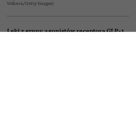
Volkava/Getty Images)
Leki z grupy agonistów receptora GLP-1,
takich jak semaglutyd czy tirzepatyd,
mogą powodować wypadanie włosów?
Do takich wniosków prowadzą wyniki
najnowszego badania opublikowanego
na łamach prestiżowego czasopisma
BMJ. Jak donosi PAP, naukowcy widzą
taką korelację, ale podkreślają, że ryzyko
pozostaje niewielkie, a korzyści z
leczenia dla wielu pacjentów
zdecydowanie przewyższają możliwe