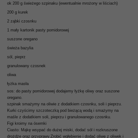
ok 200 g świeżego szpinaku (ewentualnie mrożony w liściach)
200 g kurek
2 ząbki czosnku
1 mały kartonik pasty pomidorowej
suszone oregano
świeża bazylia
sól, pieprz
granulowany czosnek
oliwa
łyżka masła
sos: do pasty pomidorowej dodajemy łyżkę oliwy oraz suszone
oregano.
szpinak smażymy na oliwie z dodatkiem czosnku, soli i pieprzu.
Kurki czyścimy szczoteczką pod bieżącą wodą i smażymy na
maśle z dodatkiem soli, pieprzu i granulowanego czosnku.
Figi kroimy na ósemki
Ciasto: Mąkę wsypać do dużej miski, dodać sól i rozkruszone
drożdże oraz przyprawy.Zrobić wgłębienie i dodać oliwę z oliwek i