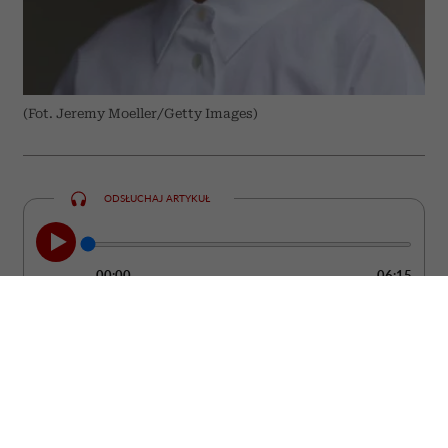
(Fot. Jeremy Moeller/Getty Images)
ODSŁUCHAJ ARTYKUŁ
00:00
06:15
Kobieta może być ubrana od stóp do głów
w drogie rzeczy od projektantów, a mimo