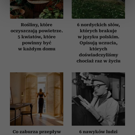
dane są przetwarzane oraz ustaw własne preferencje w
sekcji szczegółów
. W Deklaracji plików cookie możesz
zmienić lub wycofać swoją zgodę w dowolnej chwili.
Rośliny, które
6 nordyckich słów,
Wykorzystujemy pliki cookie do spersonalizowania treści
oczyszczają powietrze.
których brakuje
5 kwiatów, które
w języku polskim.
i reklam, aby oferować funkcje społecznościowe i
powinny być
Opisują uczucia,
analizować ruch w naszej witrynie. Informacje o tym, jak
w każdym domu
których
korzystasz z naszej witryny, udostępniamy partnerom
doświadczyliśmy
społecznościowym, reklamowym i analitycznym.
chociaż raz w życiu
Partnerzy mogą połączyć te informacje z innymi danymi
otrzymanymi od Ciebie lub uzyskanymi podczas
korzystania z ich usług.
Co zaburza przepływ
6 nawyków ludzi