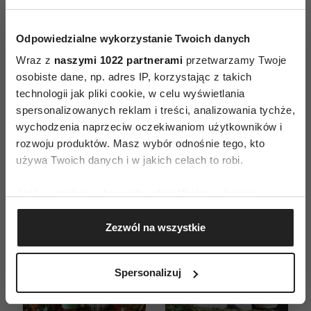
Odpowiedzialne wykorzystanie Twoich danych
Wraz z
naszymi 1022 partnerami
przetwarzamy Twoje
ZAMÓW
osobiste dane, np. adres IP, korzystając z takich
technologii jak pliki cookie, w celu wyświetlania
WYDANIE DRUKOWANE
spersonalizowanych reklam i treści, analizowania tychże,
wychodzenia naprzeciw oczekiwaniom użytkowników i
E-WYDANIE
rozwoju produktów. Masz wybór odnośnie tego, kto
używa Twoich danych i w jakich celach to robi.
Jeśli wyrazisz na to zgodę, chcielibyśmy również:
Gromadzić dane dotyczące Twojej lokalizacji
Zezwól na wszystkie
geograficznej z dokładnością nawet do kilku metrów
Identyfikować Twoje urządzenie, aktywnie
analizując charakteryzującego je zbiory danych
Spersonalizuj
(fingerprinting, czyli wirtualny odcisk palca)
Dowiedz się więcej odnośnie tego, jak Twoje osobiste