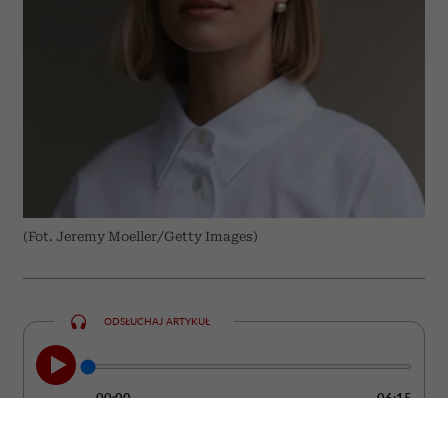
(Fot. Jeremy Moeller/Getty Images)
ODSŁUCHAJ ARTYKUŁ
00:00
06:15