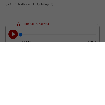
(Fot. fottodk via Getty Images)
ODSŁUCHAJ ARTYKUŁ
00:00
04:26
Szukasz prezentu, który będzie cieszył
znacznie dłużej niż bukiet ciętych
kwiatów? Postaw na roślinę doniczkową.
To upominek, który może zdobić wnętrze
przez wiele lat, a przy tym stać się piękną