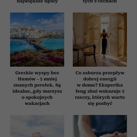
największe upały
tych 9 cechach
i reklam, aby oferować funkcje społecznościowe i
analizować ruch w naszej witrynie. Informacje o tym, jak
korzystasz z naszej witryny, udostępniamy partnerom
społecznościowym, reklamowym i analitycznym.
Partnerzy mogą połączyć te informacje z innymi danymi
otrzymanymi od Ciebie lub uzyskanymi podczas
korzystania z ich usług.
Greckie wyspy bez
Co zaburza przepływ
tłumów – 5 mniej
dobrej energii
znanych perełek. Są
w domu? Ekspertka
idealne, gdy marzysz
feng shui wskazuje 5
o spokojnych
rzeczy, których warto
wakacjach
się pozbyć