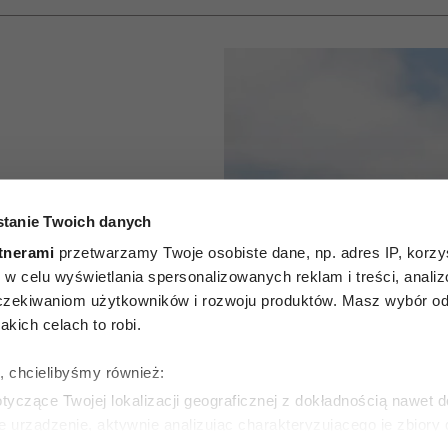
agerów”:
tanie Twoich danych
 osoby o
tnerami
przetwarzamy Twoje osobiste dane, np. adres IP, korzys
ie, w celu wyświetlania spersonalizowanych reklam i treści, anali
sze, a
zekiwaniom użytkowników i rozwoju produktów. Masz wybór odn
kich celach to robi.
na cecha
ę, chcielibyśmy również:
eru
yczące Twojej lokalizacji geograficznej z dokładnością nawet d
e urządzenie, aktywnie analizując charakteryzującego je zbiory
wirtualny odcisk palca)