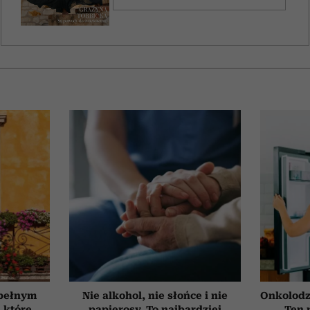
 pełnym
Nie alkohol, nie słońce i nie
Onkolodz
, które
papierosy. To najbardziej
Ten 