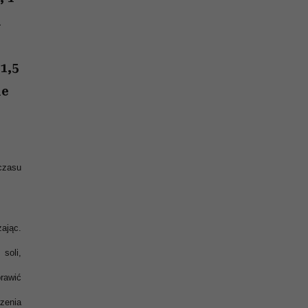
nił
i
skutki dla związku i dla
ane
partnerki
i
zonu
1,5
ne
czasu
ając.
soli,
rawić
zenia