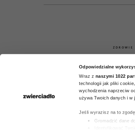
ZDROWIE
Sekret „super
Odpowiedzialne wykorzys
mają mózg jak
Wraz z
naszymi 1022 par
technologii jak pliki cook
dekady młod
wychodzenia naprzeciw oc
używa Twoich danych i w ja
łączy ich jed
Jeśli wyrazisz na to zgod
charakt
Gromadzić dane dot
Identyfikować Twoj
(fingerprinting, czyli 