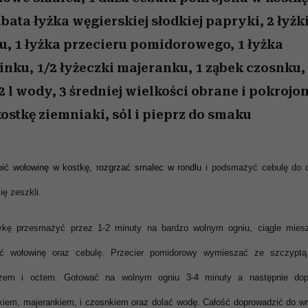
 5,
zupełny brak ogłady
Miller s. 5, odc. 6]
Raport Lyst ujaw
humoru histori
najbardziej pożąd
bata łyżka węgierskiej słodkiej papryki, 2 łyżk
ubrania i marki se
u, 1 łyżka przecieru pomidorowego, 1 łyżka
nku, 1/2 łyżeczki majeranku, 1 ząbek czosnku, 
2 l wody, 3 średniej wielkości obrane i pokrojo
ostkę ziemniaki, sól i pieprz do smaku
oić wołowinę w kostkę, rozgrzać smalec w rondlu i
podsmażyć cebulę do 
ię zeszkli.
ykę przesmażyć przez 1-2 minuty na bardzo wolnym ogniu, ciągle miesz
ć wołowinę oraz cebulę. Przecier pomidorowy wymieszać ze szczyptą 
rzem i octem. Gotować na wolnym ogniu 3-4 minuty a następnie dop
kiem, majerankiem, i czosnkiem oraz dolać wodę. Całość doprowadzić do wr