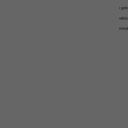
i go
udus
minu