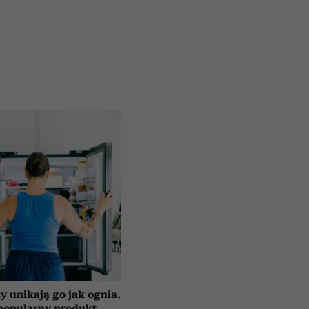
y unikają go jak ognia.
popularny produkt