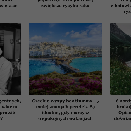
jwiększe
zwiększa ryzyko raka
z lodówk
ry
gentnych,
Greckie wyspy bez tłumów – 5
6 nord
awiać na
mniej znanych perełek. Są
brakuj
oprawić
idealne, gdy marzysz
Opisu
ę?
o spokojnych wakacjach
doświad