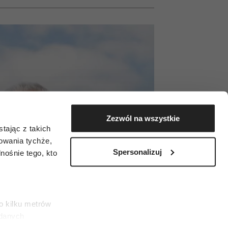
Zezwól na wszystkie
tając z takich
zowania tychże,
Spersonalizuj
ośnie tego, kto
o kilku metrów
 danych