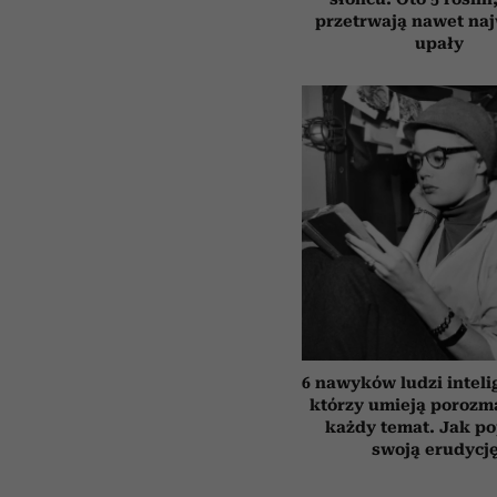
przetrwają nawet na
upały
6 nawyków ludzi inteli
którzy umieją porozm
każdy temat. Jak p
swoją erudycj