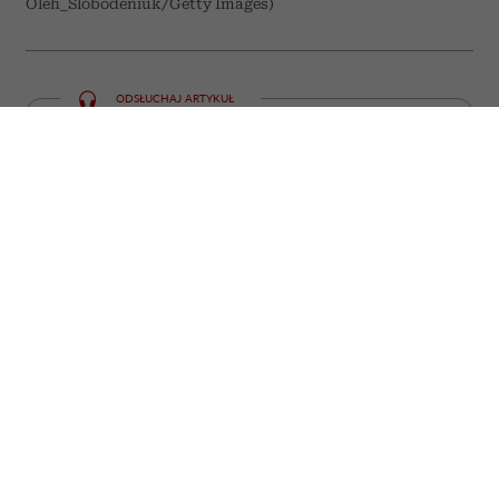
Oleh_Slobodeniuk/Getty Images)
ODSŁUCHAJ ARTYKUŁ
00:00
05:59
Niektóre emocje i doświadczenia trudno
zamknąć w jednym słowie. W języku
polskim często potrzebujemy całego
zdania, by opisać to, co mieszkańcy
krajów nordyckich potrafią wyrazić
jednym krótkim terminem. Oto kilka