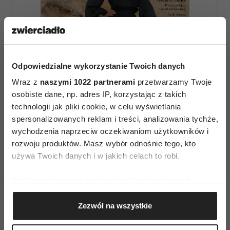
Odpowiedzialne wykorzystanie Twoich danych
Wraz z
naszymi 1022 partnerami
przetwarzamy Twoje
osobiste dane, np. adres IP, korzystając z takich
technologii jak pliki cookie, w celu wyświetlania
spersonalizowanych reklam i treści, analizowania tychże,
wychodzenia naprzeciw oczekiwaniom użytkowników i
ZAMÓW
rozwoju produktów. Masz wybór odnośnie tego, kto
używa Twoich danych i w jakich celach to robi.
WYDANIE DRUKOWANE
Jeśli wyrazisz na to zgodę, chcielibyśmy również:
E-WYDANIE
Gromadzić dane dotyczące Twojej lokalizacji
Zezwól na wszystkie
geograficznej z dokładnością nawet do kilku metrów
Identyfikować Twoje urządzenie, aktywnie