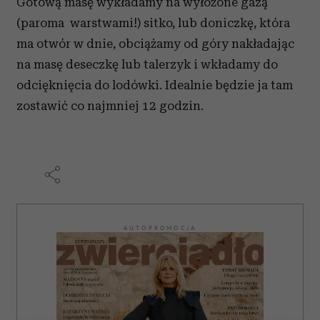
Gotową masę wykładamy na wyłożone gazą
(paroma warstwami!) sitko, lub doniczkę, która
ma otwór w dnie, obciążamy od góry nakładając
na masę deseczkę lub talerzyk i wkładamy do
odcięknięcia do lodówki. Idealnie będzie ja tam
zostawić co najmniej 12 godzin.
AUTOPROMOCJA