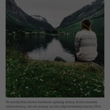
Te nordyckie słowa świetnie opisują stany, które czasem
odczuwamy, ale nie mamy na nie odpowiedniej nazwy (Fot: