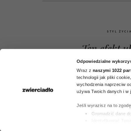
STYL ŻYCI
Ten efekt u
niepokoi 
Odpowiedzialne wykorzys
Wraz z
naszymi 1022 par
stosujące 
technologii jak pliki cook
wychodzenia naprzeciw oc
Ozempic. 
używa Twoich danych i w ja
nowego ba
Jeśli wyrazisz na to zgod
zainteresują 
Gromadzić dane dot
Identyfikować Twoj
kobiet
(fingerprinting, czyli 