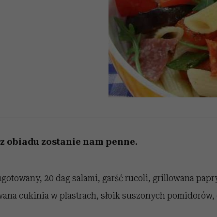
 5,
kwestie, o których wciąż
skutki dla związku i dla
Miller s. 5, odc. 6]
Raport Lyst ujaw
boimy się mówić
partnerki
najbardziej pożąd
ubrania i marki se
 z obiadu zostanie nam penne.
otowany, 20 dag salami, garść rucoli, grillowana papry
wana cukinia w plastrach, słoik suszonych pomidorów, 