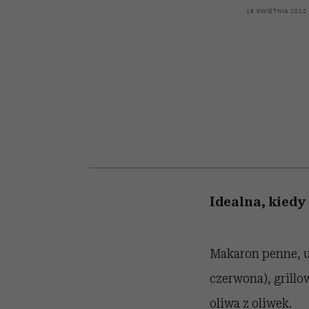
kawę z Kasią Miller”, s.
girls”
18 KWIETNIA 2012
odc. 7]
Idealna, kiedy
Makaron penne, ug
czerwona), grillo
oliwa z oliwek.