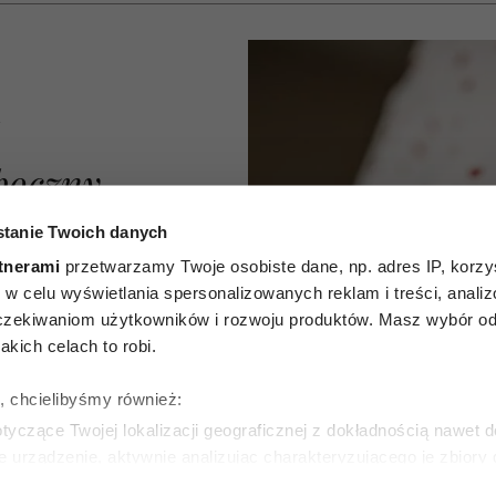
A
boczny
osoby
tanie Twoich danych
tnerami
przetwarzamy Twoje osobiste dane, np. adres IP, korzys
m.in.
ie, w celu wyświetlania spersonalizowanych reklam i treści, anali
zekiwaniom użytkowników i rozwoju produktów. Masz wybór odn
Wyniki
kich celach to robi.
dania
ę, chcielibyśmy również:
zwłaszcza
yczące Twojej lokalizacji geograficznej z dokładnością nawet d
e urządzenie, aktywnie analizując charakteryzującego je zbiory
y
wirtualny odcisk palca)