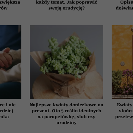
 zwiększa
każdy temat. Jak poprawić
Opisu
rów
swoją erudycję?
doświad
ce i nie
Najlepsze kwiaty doniczkowe na
Kwiaty
rdziej
prezent. Oto 5 roślin idealnych
słońcu
raka
na parapetówkę, ślub czy
przetrw
urodziny