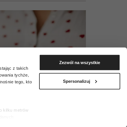
Zezwól na wszystkie
tając z takich
zowania tychże,
Spersonalizuj
ośnie tego, kto
o kilku metrów
 danych