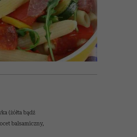
nił
relację z pieniędzmi
ane
zonu
ka (żółta bądź
ocet balsamiczny,