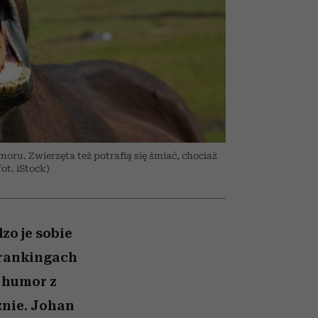
026/27
iej
zupełny brak ogłady
mogą zrobić rodzice
girls”
moru. Zwierzęta też potrafią się śmiać, chociaż
ot. iStock)
zo je sobie
 rankingach
 humor z
znie. Johan