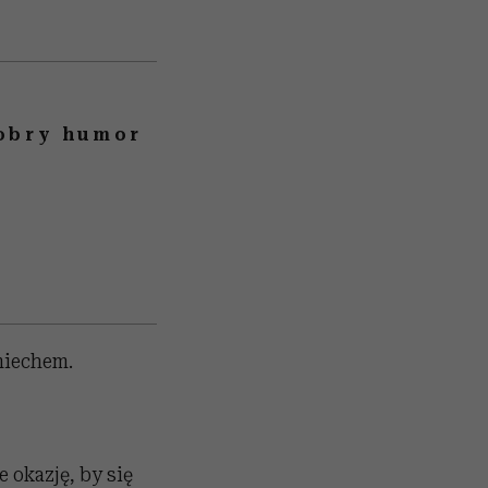
Dobry humor
miechem.
 okazję, by się