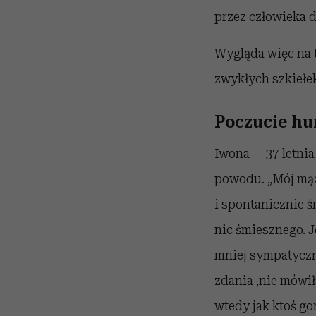
przez człowieka 
Wygląda więc na 
zwykłych szkiełe
Poczucie hu
Iwona – 37 letnia
powodu. „Mój mąż 
i spontanicznie ś
nic śmiesznego. J
mniej sympatyczn
zdania ‚nie mówił
wtedy jak ktoś go