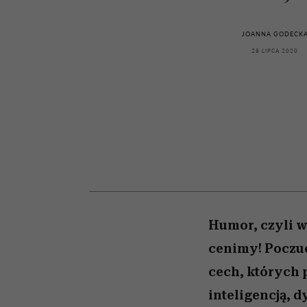
kawę z Kasią Miller”, s.
rachunek sumienia
modelowania
weterynarz”
odc. 7]
JOANNA GODECK
28 LIPCA 2020
Humor, czyli w
cenimy! Poczu
cech, których
inteligencją, 