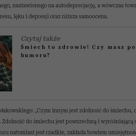
go, nastawionego na autodeprecjację, a wówczas tow
esu, lęku i depresji oraz niższa samoocena
.
Czytaj także
Śmiech to zdrowie! Czy masz p
humoru?
łakowskiego: „Czym innym jest zdolność do śmiechu,
 Zdolność do śmiechu jest powszechną i wyróżniającą 
umoru natomiast jest rzadkie, zakłada bowiem umiejętnoś