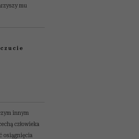
arzyszy mu
oczucie
 czym innym
cechą człowieka
ć osiągnięcia