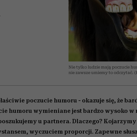
 5,
osób, które biorą na siebie za
powinien znać odpowiedź
Wiemy, gdzie go kupić
Miller s. 5, odc. 6]
sezon jesień–zima 2
mężczyzna jest mn
dużo
reaktywny”
A
Nie tylko ludzie mają poczucie hu
nie zawsze umiemy to odczytać. (f
łaściwie poczucie humoru - okazuje się, że bard
cie humoru wymieniane jest bardzo wysoko w
 poszukujemy u partnera. Dlaczego? Kojarzymy
dystansem, wyczuciem proporcji. Zapewne słus