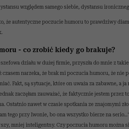
dystansu względem samego siebie, dystansu ironiczneg
to, że autentyczne poczucie humoru to prawdziwy dia
k.
moru - co zrobić kiedy go brakuje?
 szefowa działu w dużej firmie, przyszła do mnie z taki
czasem narzeka, że brak mi poczucia humoru, że nie po
miać. Fakt, są sytuacje, które on uważa za zabawne, a ja
ednak zaczęłam zauważać, że faktycznie jestem przez t
a. Ostatnio nawet w czasie spotkania ze znajomymi zł
am tego przy Iwonie, bo ona wszystko bierze na serio…'
rszy, mniej inteligentny. Czy poczucia humoru można si