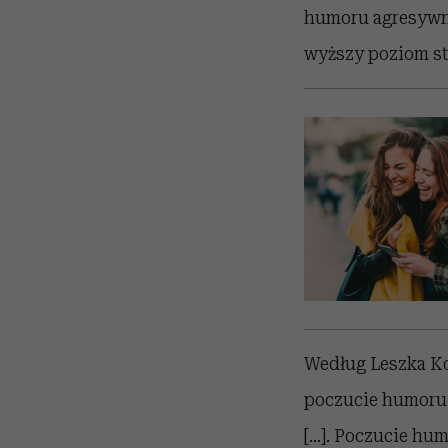
humoru agresywne
wyższy poziom str
Według Leszka Ko
poczucie humoru.
[...]. Poczucie h