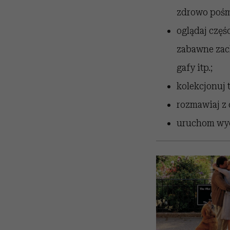
zdrowo poś
oglądaj częśc
zabawne zach
gafy itp.;
kolekcjonuj t
rozmawiaj z 
uruchom wyo