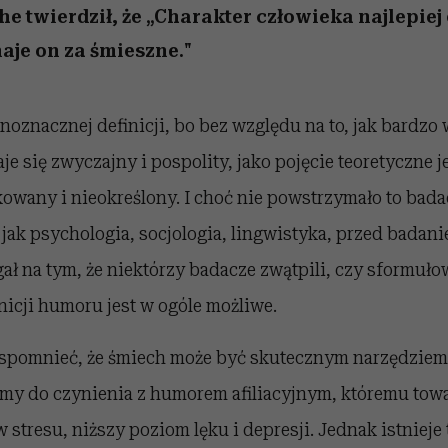
e twierdził, że „Charakter człowieka najlepiej 
naje on za śmieszne."
oznacznej definicji, bo bez względu na to, jak bardzo 
 się zwyczajny i pospolity, jako pojęcie teoretyczne je
kowany i nieokreślony. I choć nie powstrzymało to bad
 jak psychologia, socjologia, lingwistyka, przed badan
gał na tym, że niektórzy badacze zwątpili, czy sformuł
nicji humoru jest w ogóle możliwe.
wspomnieć, że śmiech może być skutecznym narzędzie
amy do czynienia z humorem afiliacyjnym, któremu tow
 stresu, niższy poziom lęku i depresji. Jednak istnieje