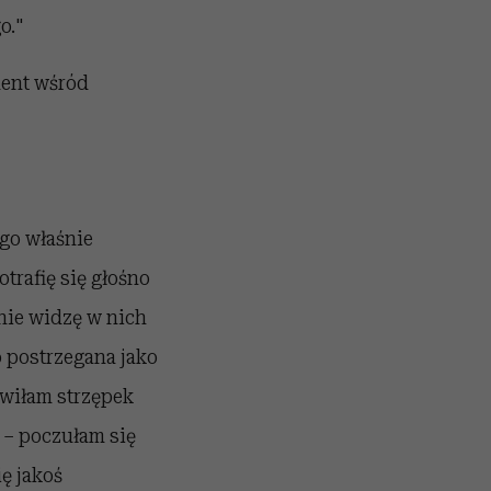
o."
ment wśród
ego właśnie
trafię się głośno
 nie widzę w nich
o postrzegana jako
owiłam strzępek
 – poczułam się
ę jakoś