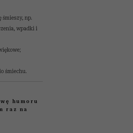
ę śmieszy, np.
zenia, wpadki i
źwiękowe;
do śmiechu.
awę humoru
m raz na