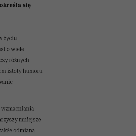
określa się
w życiu
st o wiele
aczy różnych
iem istoty humoru
owanie
m wzmacniania
arzyszy mniejsze
 także odmiana