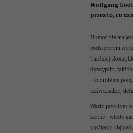
Wolfgang Goeth
przez to, co uz
Humor nie ma jedn
codziennym wydaje
bardziej skompli
dyscyplin, takich
- to problem pole
uniwersalnej defi
Warto przy tym 
siebie - wtedy m
nasilenie objawów