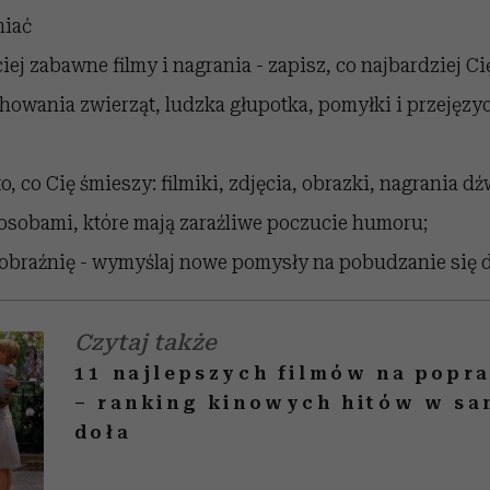
miać
iej zabawne filmy i nagrania - zapisz, co najbardziej Ci
owania zwierząt, ludzka głupotka, pomyłki i przejęzyc
o, co Cię śmieszy: filmiki, zdjęcia, obrazki, nagrania d
osobami, które mają zaraźliwe poczucie humoru;
braźnię - wymyślaj nowe pomysły na pobudzanie się 
Czytaj także
11 najlepszych filmów na popr
– ranking kinowych hitów w sa
doła