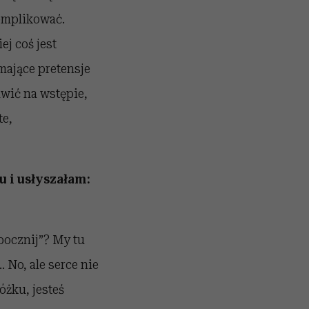
omplikować.
ej coś jest
mające pretensje
awić na wstępie,
te,
 i usłyszałam:
pocznij”? My tu
No, ale serce nie
óżku, jesteś