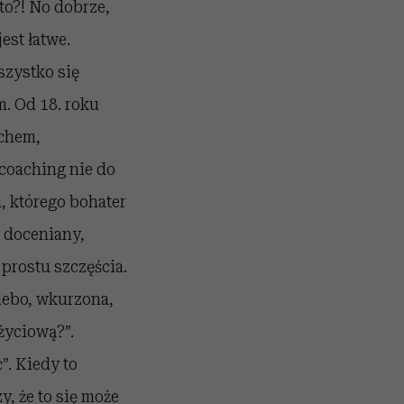
to?! No dobrze,
jest łatwe.
szystko się
m. Od 18. roku
achem,
 coaching nie do
, którego bohater
 doceniany,
 prostu szczęścia.
iebo, wkurzona,
życiową?”.
”. Kiedy to
y, że to się może