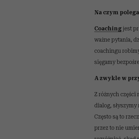
Na czym polega 
Coaching
jest p
ważne pytania, d
coachingu robimy 
sięgamy bezpośre
A zwykle w prz
Z różnych części
dialog, słyszymy 
Często są to rzec
przez to nie umi
rozróżniać, skąd 