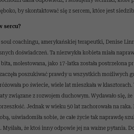
głęboko, by skontaktować się z sercem, które jest siedzi
w sercu?
 soul coachingu, amerykańskiej terapeutki, Denise Linn
snych doświadczeń. Ta niezwykła kobieta miała napra
 bita, molestowana, jako 17-latka została postrzelona p
zaczęła poszukiwać prawdy u wszystkich możliwych g
różowała po świecie, wiele lat mieszkała w klasztorach
aty związane z rozwojem duchowym. Wydawało się, że 
 przeszłość. Jednak w wieku 50 lat zachorowała na raka. 
robą, uświadomiła sobie, że całe życie tak naprawdę szuk
 Myślała, że ktoś inny odpowie jej na ważne pytania. D