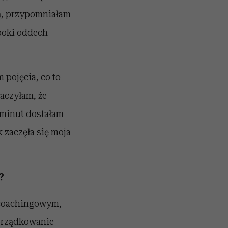
ką, przypomniałam
boki oddech
 pojęcia, co to
aczyłam, że
 minut dostałam
k zaczęła się moja
?
lcoachingowym,
porządkowanie