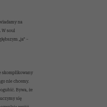
owiadamy na
. W soul
głębszym „ja” –
ie skomplikowany
ego nie chcemy.
pogubić. Bywa, że
 uczymy się
pozwalają wejść