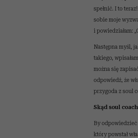
spełnić. I to ter
sobie moje wyzwa
i powiedziałam: „
Następna myśl, ja
takiego, wpisała
można się zapisać
odpowiedź, że wła
przygoda z soul 
Skąd soul coach 
By odpowiedzieć
który powstał wła