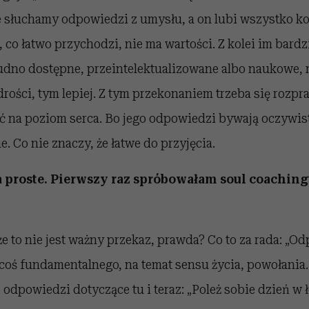
le słuchamy odpowiedzi z umysłu, a on lubi wszystko k
 co łatwo przychodzi, nie ma wartości. Z kolei im bardzi
rudno dostępne, przeintelektualizowane albo naukowe, 
rości, tym lepiej. Z tym przekonaniem trzeba się rozpr
jść na poziom serca. Bo jego odpowiedzi bywają oczywis
 Co nie znaczy, że łatwe do przyjęcia.
 proste. Pierwszy raz spróbowałam soul coachingu
e to nie jest ważny przekaz, prawda? Co to za rada: „Od
oś fundamentalnego, na temat sensu życia, powołania… 
 odpowiedzi dotyczące tu i teraz: „Poleż sobie dzień w ł