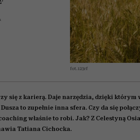
edź
 5,
j
Wiemy, gdzie go kupić
Miller s. 5, odc. 6]
niż się wydaje
sezon jesień–zima 2
A
fot.123rf
zy się z karierą. Daje narzędzia, dzięki który
Dusza to zupełnie inna sfera. Czy da się połącz
coaching właśnie to robi. Jak? Z Celestyną Osia
awia Tatiana Cichocka.