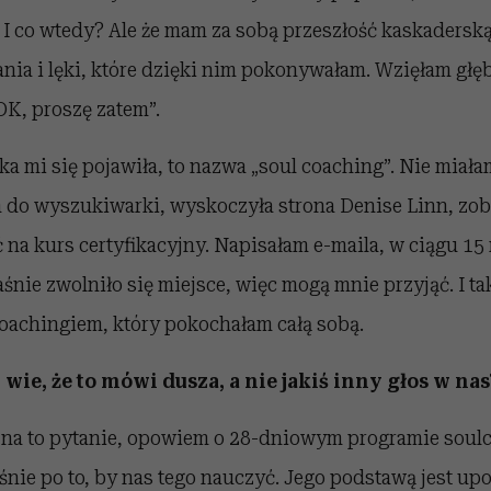
az! I co wtedy? Ale że mam za sobą przeszłość kaskaders
nia i lęki, które dzięki nim pokonywałam. Wzięłam głę
OK, proszę zatem”.
ka mi się pojawiła, to nazwa „soul coaching”. Nie miałam
m do wyszukiwarki, wyskoczyła strona Denise Linn, zob
 na kurs certyfikacyjny. Napisałam e-maila, w ciągu 15
śnie zwolniło się miejsce, więc mogą mnie przyjąć. I ta
coachingiem, który pokochałam całą sobą.
wie, że to mówi dusza, a nie jakiś inny głos w nas
 na to pytanie, opowiem o 28-dniowym programie sou
śnie po to, by nas tego nauczyć. Jego podstawą jest u