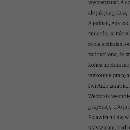
wyczerpana”. A cz
ale jak już poleżę,
A jednak, gdy zac
zmienia. Ja tak w
życia jeździłam o
zadowolona, że zn
końca spełnia moj
wykonuje pracę a
świetnie zarabia, 
Wezbrała we mnie 
przyznaję: „Co ja
Pojawiła mi się w
usłyszałam, padł 