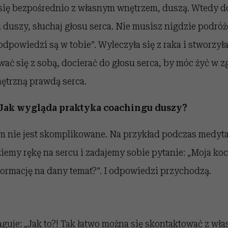
 się bezpośrednio z własnym wnętrzem, duszą. Wtedy do
a duszy, słuchaj głosu serca. Nie musisz nigdzie podró
odpowiedzi są w tobie”. Wyleczyła się z raka i stworzył
ć się z sobą, docierać do głosu serca, by móc żyć w z
nętrzną prawdą serca.
? Jak wygląda praktyka coachingu duszy?
 nie jest skomplikowane. Na przykład podczas medyta
ziemy rękę na sercu i zadajemy sobie pytanie: „Moja ko
ormację na dany temat?”. I odpowiedzi przychodzą.
aguje: „Jak to?! Tak łatwo można się skontaktować z wła