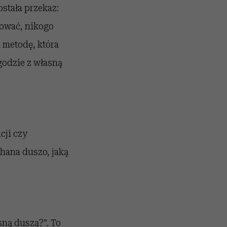
stała przekaz:
żować, nikogo
a metodę, która
godzie z własną
cji czy
chana duszo, jaką
sną duszą?”. To