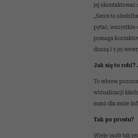
jej skontaktować
„Serce to siedzib
pytać, wszystkie 
pomaga kontaktowa
duszą i z jej wew
Jak się to robi
To wbrew pozorom
wizualizacji kład
masz dla mnie inf
Tak po prostu?
Wiele osób tak re