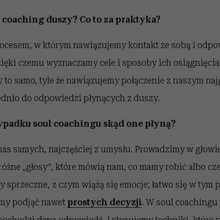
coaching duszy? Co to za praktyka?
rocesem, w którym nawiązujemy kontakt ze sobą i odp
zięki czemu wyznaczamy cele i sposoby ich osiągnięcia
to samo, tyle że nawiązujemy połączenie z naszym naj
dnio do odpowiedzi płynących z duszy.
ypadku soul coachingu skąd one płyną?
 nas samych, najczęściej z umysłu. Prowadzimy w głow
różne „głosy”, które mówią nam, co mamy robić albo cz
zy sprzeczne, z czym wiążą się emocje; łatwo się w tym 
emy podjąć nawet
prostych decyzji
. W soul coachingu
pochodzi dana odpowiedź, i stosujemy techniki, które 