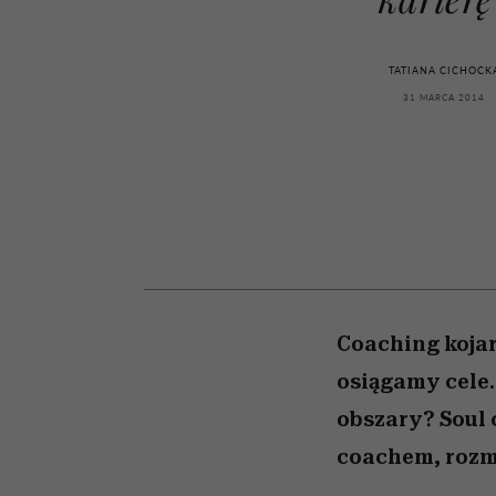
powinien znać odpowi
kawę z Kasią Miller”, s.
mężczyzna jest mnie
modelowania
weterynarz”
reaktywny”
odc. 7]
TATIANA CICHOCK
31 MARCA 2014
Coaching kojar
osiągamy cele. 
obszary? Soul 
coachem, rozm