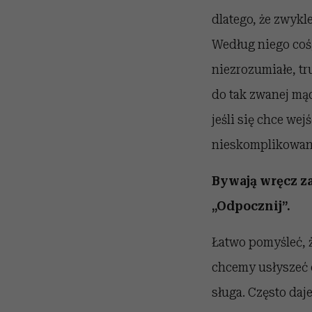
dlatego, że zwyk
Według niego coś,
niezrozumiałe, t
do tak zwanej mąd
jeśli się chce we
nieskomplikowane.
Bywają wręcz za
„Odpocznij”.
Łatwo pomyśleć, ż
chcemy usłyszeć c
sługa. Często daje