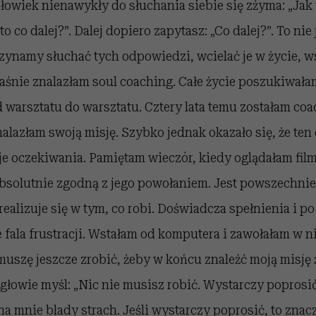
łowiek nienawykły do słuchania siebie się zżyma: „Jak 
 to co dalej?”. Dalej dopiero zapytasz: „Co dalej?”. To nie 
zynamy słuchać tych odpowiedzi, wcielać je w życie, w
łaśnie znalazłam soul coaching. Całe życie poszukiwała
d warsztatu do warsztatu. Cztery lata temu zostałam co
alazłam swoją misję. Szybko jednak okazało się, że ten
e oczekiwania. Pamiętam wieczór, kiedy oglądałam film
bsolutnie zgodną z jego powołaniem. Jest powszechnie
realizuje się w tym, co robi. Doświadcza spełnienia i po
fala frustracji. Wstałam od komputera i zawołałam w n
 muszę jeszcze zrobić, żeby w końcu znaleźć moją misję 
 głowie myśl: „Nic nie musisz robić. Wystarczy poprosić
na mnie blady strach. Jeśli wystarczy poprosić, to znacz