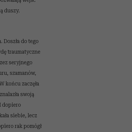
bą duszy.
. Doszła do tego
wdę traumatyczne
rzez seryjnego
uru, szamanów,
. W końcu zaczęła
znalazła swoją
I dopiero
ała siebie, lecz
opiero rak pomógł