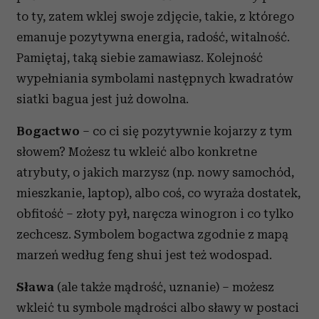
to ty, zatem wklej swoje zdjęcie, takie, z którego
emanuje pozytywna energia, radość, witalność.
Pamiętaj, taką siebie zamawiasz. Kolejność
wypełniania symbolami następnych kwadratów
siatki bagua jest już dowolna.
Bogactwo
– co ci się pozytywnie kojarzy z tym
słowem? Możesz tu wkleić albo konkretne
atrybuty, o jakich marzysz (np. nowy samochód,
mieszkanie, laptop), albo coś, co wyraża dostatek,
obfitość – złoty pył, naręcza winogron i co tylko
zechcesz. Symbolem bogactwa zgodnie z mapą
marzeń według feng shui jest też wodospad.
Sława
(ale także mądrość, uznanie) – możesz
wkleić tu symbole mądrości albo sławy w postaci