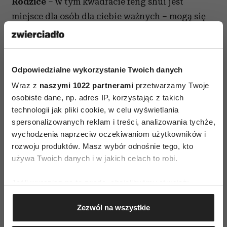
Rodzice
– w tym kwadracie feng shui jest
miejsce dla osób dla ciebie ważnych – mogą się
tu też pojawić ci, których uznajesz za swoich
mentorów, przewodników życiowych. Chodzi
o twoje duchowe i emocjonalne korzenie, to, co
Odpowiedzialne wykorzystanie Twoich danych
chciałabyś, aby stanowiło twoje życiowe
Wraz z
naszymi 1022 partnerami
przetwarzamy Twoje
fundamenty. Jeśli pragniesz mieć duchowe
osobiste dane, np. adres IP, korzystając z takich
wsparcie i opiekę ważnych dla ciebie osób, wklej
technologii jak pliki cookie, w celu wyświetlania
ich zdjęcia lub symbole, które przedstawiają
spersonalizowanych reklam i treści, analizowania tychże,
trwałość, stałość, opokę. Zatem dosłownie – niech
wychodzenia naprzeciw oczekiwaniom użytkowników i
rozwoju produktów. Masz wybór odnośnie tego, kto
to będzie skała, góry – albo symbol z feng shui –
używa Twoich danych i w jakich celach to robi.
żółw.
Jeśli wyrazisz na to zgodę, chcielibyśmy również:
Dzieci
– ale także twórczość, pasja, kreacja
Gromadzić dane dotyczące Twojej lokalizacji
(również prokreacja). To tu rodzi się to, co nowe,
Zezwól na wszystkie
geograficznej z dokładnością nawet do kilku metrów
co ma zaistnieć, co ma się ziścić. Ale to również
Identyfikować Twoje urządzenie, aktywnie