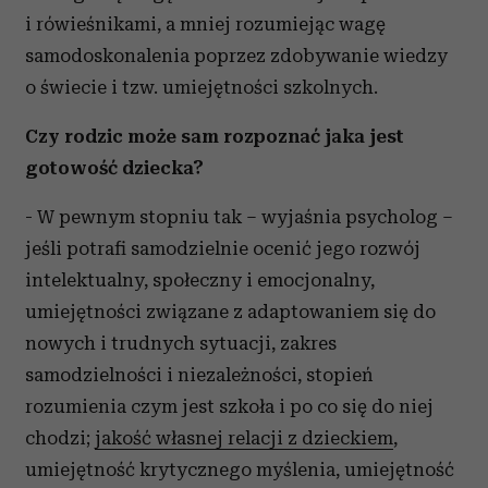
analizować ruch w naszej witrynie. Informacje o tym, jak
i rówieśnikami, a mniej rozumiejąc wagę
korzystasz z naszej witryny, udostępniamy partnerom
samodoskonalenia poprzez zdobywanie wiedzy
społecznościowym, reklamowym i analitycznym.
Partnerzy mogą połączyć te informacje z innymi danymi
o świecie i tzw. umiejętności szkolnych.
otrzymanymi od Ciebie lub uzyskanymi podczas
korzystania z ich usług.
Czy rodzic może sam rozpoznać jaka jest
gotowość dziecka?
- W pewnym stopniu tak – wyjaśnia psycholog –
jeśli potrafi samodzielnie ocenić jego rozwój
intelektualny, społeczny i emocjonalny,
umiejętności związane z adaptowaniem się do
nowych i trudnych sytuacji, zakres
samodzielności i niezależności, stopień
rozumienia czym jest szkoła i po co się do niej
chodzi;
jakość własnej relacji z dzieckiem
,
umiejętność krytycznego myślenia, umiejętność