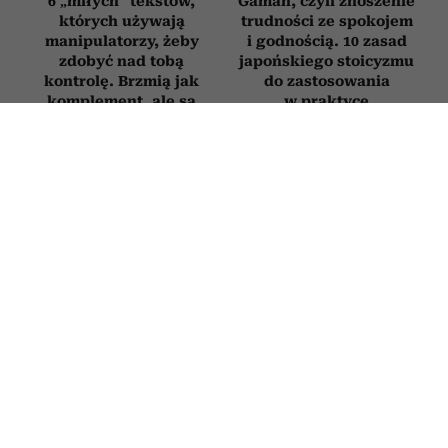
6 „miłych” tekstów,
Gaman, czyli znoszenie
których używają
trudności ze spokojem
manipulatorzy, żeby
i godnością. 10 zasad
zdobyć nad tobą
japońskiego stoicyzmu
kontrolę. Brzmią jak
do zastosowania
komplement, ale są
w praktyce
pułapką
RELACJE
Jak postępować z osobą, która
nieustannie podnosi na ciebie głos? 3
sposoby na poradzenie sobie z
„krzykaczem”
10 LIPCA 2026
PATRYCJA FIJAŁKOWSKA