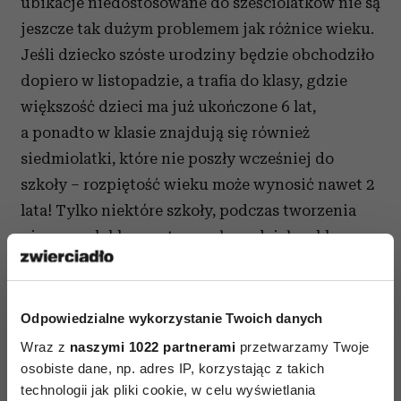
ubikacje niedostosowane do sześciolatków nie są
jeszcze tak dużym problemem jak różnice wieku.
Jeśli dziecko szóste urodziny będzie obchodziło
dopiero w listopadzie, a trafia do klasy, gdzie
większość dzieci ma już ukończone 6 lat,
a ponadto w klasie znajdują się również
siedmiolatki, które nie poszły wcześniej do
szkoły – rozpiętość wieku może wynosić nawet 2
lata! Tylko niektóre szkoły, podczas tworzenia
pierwszych klas, zastosowały podział na klasy
sześcio i siedmiolatków.
– Jeśli wiek metrykalny pokrywa się
Odpowiedzialne wykorzystanie Twoich danych
z umysłowym to przy tej różnicy
potrzeby dzieci
Wraz z
naszymi 1022 partnerami
przetwarzamy Twoje
będą zupełnie inne – komentuje Katarzyna
osobiste dane, np. adres IP, korzystając z takich
Czekierda. – Można uczyć dzieci w różnym
technologii jak pliki cookie, w celu wyświetlania