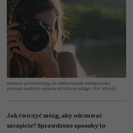
Badania potwierdzają, że celebrowanie wdzięczności
podnosi nastrój i zmienia strukturę mózgu. (fot. iStock)
Jak ćwiczyć mózg, aby odczuwać
szczęście? Sprawdzone sposoby to