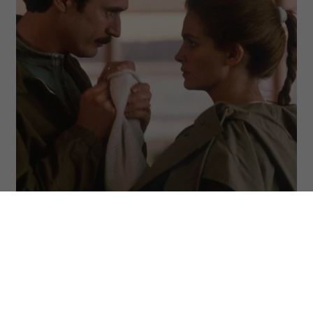
Kadr z filmu „Sypiąc z wrogiem” (1991) (Fot. BEW Photo)
Manipulatorzy najczęściej kryją się za
maską troskliwych empatów, którzy