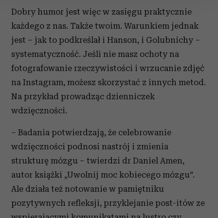
Dobry humor jest więc w zasięgu praktycznie
Wykorzystujemy pliki cookie do spersonalizowania treści
każdego z nas. Także twoim. Warunkiem jednak
i reklam, aby oferować funkcje społecznościowe i
jest – jak to podkreślał i Hanson, i Golubnichy –
analizować ruch w naszej witrynie. Informacje o tym, jak
systematyczność. Jeśli nie masz ochoty na
korzystasz z naszej witryny, udostępniamy partnerom
społecznościowym, reklamowym i analitycznym.
fotografowanie rzeczywistości i wrzucanie zdjęć
Partnerzy mogą połączyć te informacje z innymi danymi
na Instagram, możesz skorzystać z innych metod.
otrzymanymi od Ciebie lub uzyskanymi podczas
Na przykład prowadząc dzienniczek
korzystania z ich usług.
wdzięczności.
– Badania potwierdzają, że celebrowanie
wdzięczności podnosi nastrój i zmienia
strukturę mózgu – twierdzi dr Daniel Amen,
autor książki „Uwolnij moc kobiecego mózgu”.
Ale działa też notowanie w pamiętniku
pozytywnych refleksji, przyklejanie post-itów ze
wspierającymi komunikatami na lustro czy