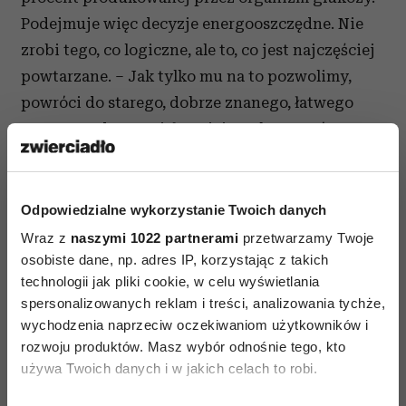
Podejmuje więc decyzje energooszczędne. Nie
zrobi tego, co logiczne, ale to, co jest najczęściej
powtarzane. – Jak tylko mu na to pozwolimy,
powróci do starego, dobrze znanego, łatwego
wzorca. Jeden z najsławniejszych trenerów
rozwoju osobistego Stephen Gilligan mawia, że
mózg zachowuje się jak populistyczny polityk –
zrobi wszystko, żebyś na niego głosował, a potem
Odpowiedzialne wykorzystanie Twoich danych
cię oszuka, zdradzi i zrobi, co dla niego
Wraz z
naszymi 1022 partnerami
przetwarzamy Twoje
wygodne, a wygodny jest schemat. Warto mózgu
osobiste dane, np. adres IP, korzystając z takich
technologii jak pliki cookie, w celu wyświetlania
pilnować.
spersonalizowanych reklam i treści, analizowania tychże,
wychodzenia naprzeciw oczekiwaniom użytkowników i
W jaki sposób?
rozwoju produktów. Masz wybór odnośnie tego, kto
Maciej:
Nowe połączenie neuronalne, które
używa Twoich danych i w jakich celach to robi.
powstało w wyniku naszej nowej reakcji na starą