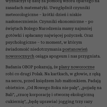
wyznaczył tę datę za pomocą wzoru opartego na
zasadach matematyki. Uwzględnił czynniki
meteorologiczne – krótki dzień i niskie
nasłonecznienie. Czynniki ekonomiczne – po
świętach Bożego Narodzenia mamy najmniej
gotówki i spłacamy najwięcej pożyczek. Oraz
psychologiczne – to moment, w którym
świadomość niedotrzymania
postanowień
noworocznych
osiąga apogeum i nas przygniata.
Badania OBOP pokazują, że
plany noworoczne
robi co drugi Polak. Na kartkach, w głowie, z ręką
na sercu, przed księdzem lub małżonkiem. Padają
obietnice. „Od Nowego Roku nie palę”, „pojadę na
Bali”, „rzucę korporację i otworzę ekologiczną
cukiernię”, „będę uprawiać jogging trzy razy