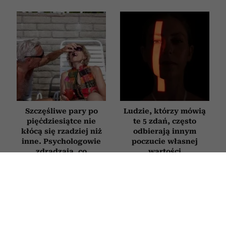
Szczęśliwe pary po
Ludzie, którzy mówią
pięćdziesiątce nie
te 5 zdań, często
kłócą się rzadziej niż
odbierają innym
inne. Psychologowie
poczucie własnej
zdradzają, co
wartości
naprawdę je wyróżnia
PSYCHOLOGIA
Jak zatrzymać myśli depresyjne,