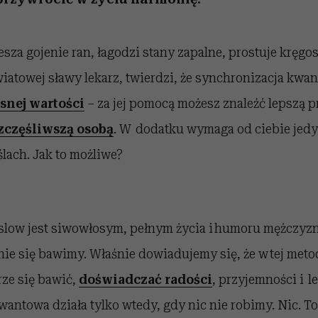
za gojenie ran, łagodzi stany zapalne, prostuje kręgo
wiatowej sławy lekarz, twierdzi, że synchronizacja kw
snej wartości
– za jej pomocą możesz znaleźć lepszą p
szczęśliwszą osobą
. W dodatku wymaga od ciebie jedy
lach. Jak to możliwe?
slow jest siwowłosym, pełnym życia i humoru mężczyzn
ie się bawimy. Właśnie dowiadujemy się, że w tej metod
rze się bawić,
doświadczać radości
, przyjemności i l
antowa działa tylko wtedy, gdy nic nie robimy. Nic. To 