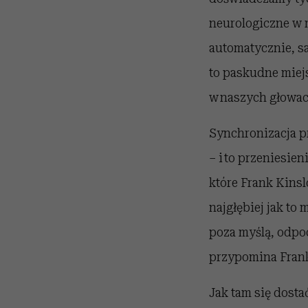
neurologiczne w 
automatycznie, s
to paskudne miejs
w naszych głowach
Synchronizacja p
– i to przeniesie
które Frank Kins
najgłębiej jak to
poza myślą, odpo
przypomina Fran
Jak tam się dosta