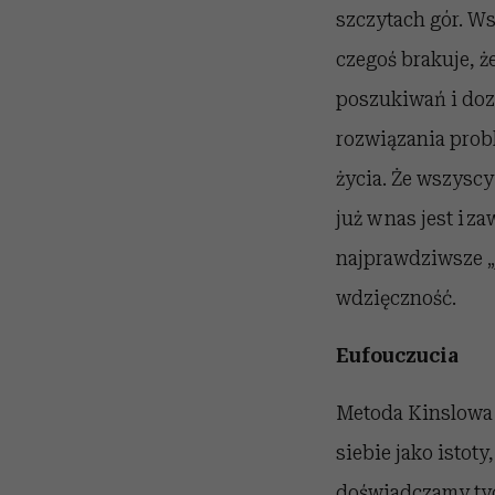
szczytach gór. Ws
czegoś brakuje, ż
poszukiwań i dozn
rozwiązania prob
życia. Że wszyscy
już w nas jest i 
najprawdziwsze „
wdzięczność.
Eufouczucia
Metoda Kinslowa 
siebie jako istoty
doświadczamy tyc