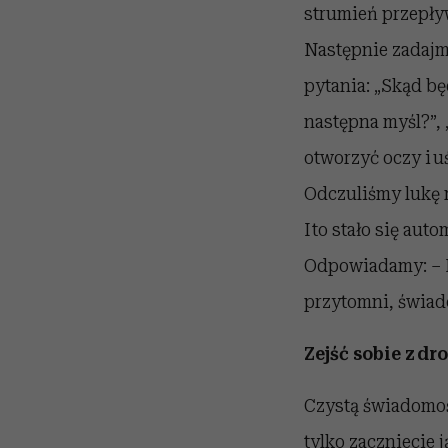
strumień przepływ
Następnie zadajmy
pytania: „Skąd bę
następna myśl?”,
otworzyć oczy i u
Odczuliśmy lukę 
I to stało się au
Odpowiadamy: – Ni
przytomni, świado
Zejść sobie z dr
Czystą świadomoś
tylko zaczniecie 