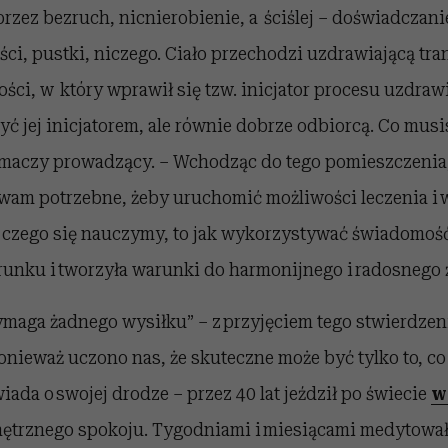
rzez bezruch, nicnierobienie, a ściślej – doświadczanie
ci, pustki, niczego. Ciało przechodzi uzdrawiającą tra
ci, w który wprawił się tzw. inicjator procesu uzdraw
yć jej inicjatorem, ale równie dobrze odbiorcą. Co musi
łumaczy prowadzący. – Wchodząc do tego pomieszczenia,
t wam potrzebne, żeby uruchomić możliwości leczenia i
, czego się nauczymy, to jak wykorzystywać świadomość
unku i tworzyła warunki do harmonijnego i radosnego 
ymaga żadnego wysiłku” – z przyjęciem tego stwierdzen
nieważ uczono nas, że skuteczne może być tylko to, co
iada o swojej drodze – przez 40 lat jeździł po świecie
w
ętrznego spokoju. Tygodniami i miesiącami medytował 