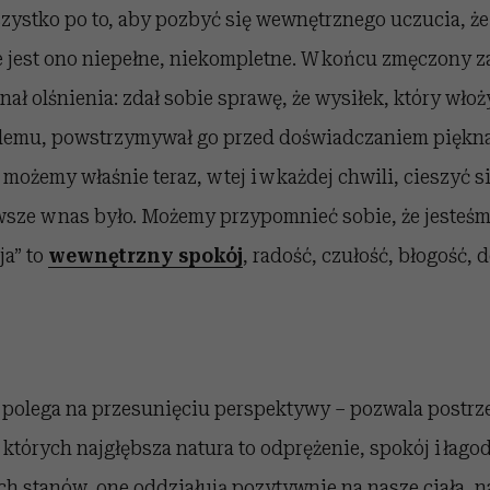
zystko po to, aby pozbyć się wewnętrznego uczucia, że
e jest ono niepełne, niekompletne. W końcu zmęczony z
ał olśnienia: zdał sobie sprawę, że wysiłek, który włoż
lemu, powstrzymywał go przed doświadczaniem piękna 
 możemy właśnie teraz, w tej i w każdej chwili, cieszyć 
zawsze w nas było. Możemy przypomnieć sobie, że jesteśm
ja” to
wewnętrzny spokój
, radość, czułość, błogość, 
polega na przesunięciu perspektywy – pozwala postr
, których najgłębsza natura to odprężenie, spokój i łag
h stanów, one oddziałują pozytywnie na nasze ciała, n