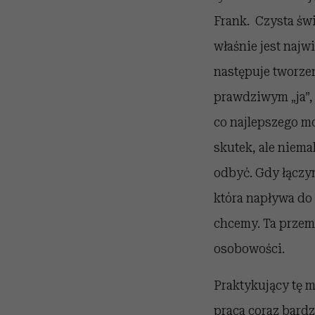
Frank. Czysta św
właśnie jest najwi
następuje tworzen
prawdziwym „ja”, 
co najlepszego mo
skutek, ale niema
odbyć. Gdy łączy
która napływa do 
chcemy. Ta przemi
osobowości.
Praktykujący tę me
praca coraz bardz