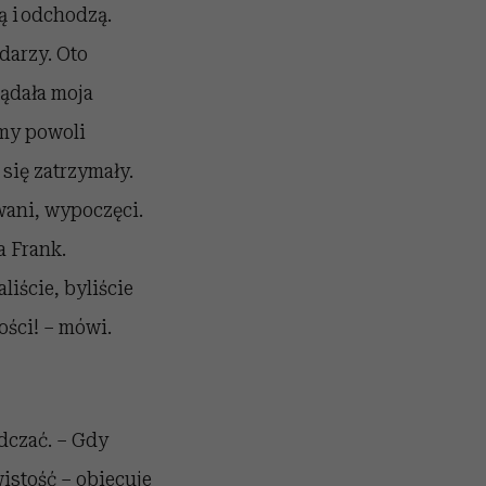
ą i odchodzą.
darzy. Oto
lądała moja
amy powoli
 się zatrzymały.
wani, wypoczęci.
a Frank.
liście, byliście
ości! – mówi.
dczać. – Gdy
istość – obiecuje