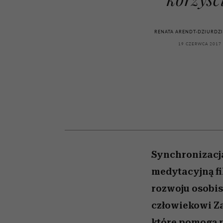
kawę z Kasią Miller”, s.
girls”
odc. 7]
RENATA ARENDT-DZIURDZ
19 CZERWCA 2017
Synchronizacj
medytacyjną fi
rozwoju osobi
człowiekowi Za
które pomogą 