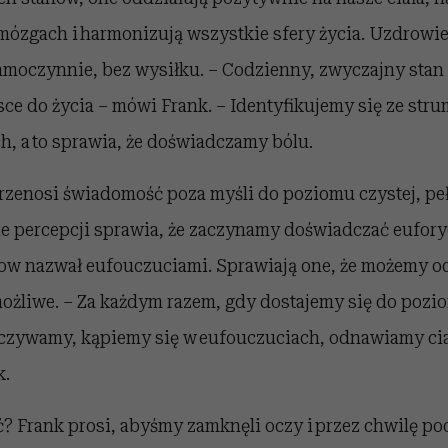
mózgach i harmonizują wszystkie sfery życia. Uzdrowie
amoczynnie, bez wysiłku. – Codzienny, zwyczajny sta
ce do życia – mówi Frank. – Identyfikujemy się ze str
, a to sprawia, że doświadczamy bólu.
rzenosi świadomość poza myśli do poziomu czystej, pe
nie percepcji sprawia, że zaczynamy doświadczać eufor
low nazwał eufouczuciami. Sprawiają one, że możemy 
 możliwe. – Za każdym razem, gdy dostajemy się do poz
czywamy, kąpiemy się w eufouczuciach, odnawiamy ciał
k.
ć? Frank prosi, abyśmy zamknęli oczy i przez chwilę p