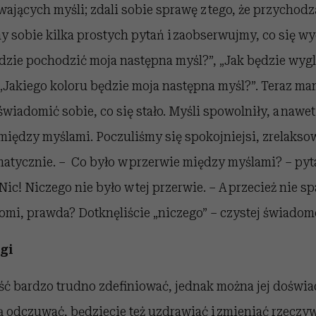
ających myśli; zdali sobie sprawę z tego, że przychodz
 sobie kilka prostych pytań i zaobserwujmy, co się wy
dzie pochodzić moja następna myśl?”, „Jak będzie wyg
 „Jakiego koloru będzie moja następna myśl?”. Teraz m
świadomić sobie, co się stało. Myśli spowolniły, a nawet
między myślami. Poczuliśmy się spokojniejsi, zrelakso
tomatycznie. – Co było w przerwie między myślami? – pyt
c! Niczego nie było w tej przerwie. – A przecież nie spa
mi, prawda? Dotknęliście „niczego” – czystej świadom
ogi
ć bardzo trudno zdefiniować, jednak można jej doświa
ją odczuwać, będziecie też uzdrawiać i zmieniać rzeczyw