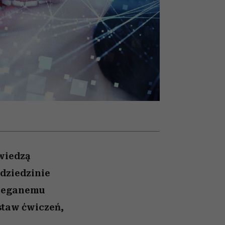
nił
relację z pieniędzmi
ane
zonu
wiedzą
dziedzinie
bieganemu
staw ćwiczeń,