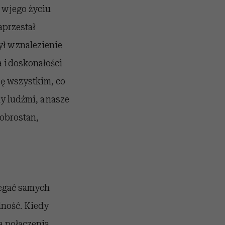
 w jego życiu
aprzestał
ył w znalezienie
i doskonałości
się wszystkim, co
y ludźmi, a nasze
dobrostan,
zegać samych
odność. Kiedy
a połączenia