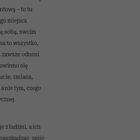
tową – to tu
ego miejsca
ię sobą, swoim
na to wszystko,
a zawsze odnosi
powinno się
ucie, zmiana,
a nie tym, czego
ycznej
e z ludźmi, a ich
rzeszkadzać, zejść