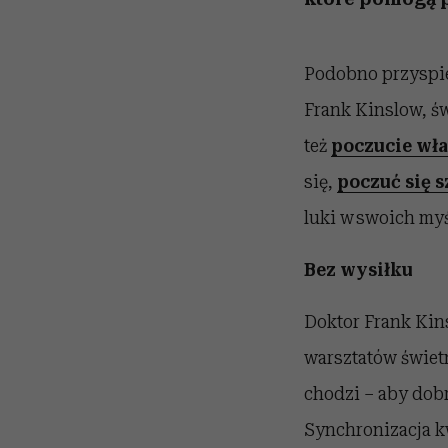
Podobno przyspies
Frank Kinslow, ś
też
poczucie wła
się,
poczuć się 
luki w swoich myś
Bez wysiłku
Doktor Frank Kin
warsztatów świetn
chodzi – aby dob
Synchronizacja kw