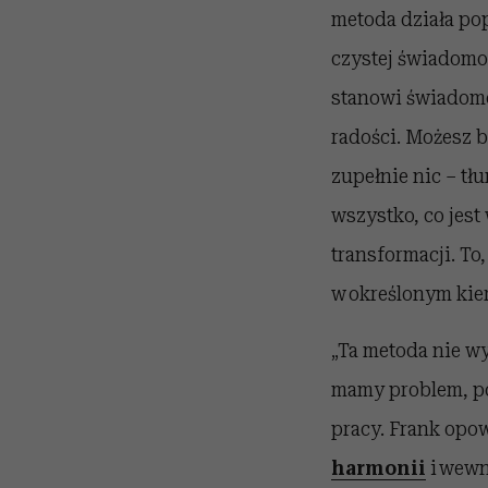
metoda działa pop
czystej świadomoś
stanowi świadomoś
radości. Możesz b
zupełnie nic – t
wszystko, co jes
transformacji. To
w określonym kier
„Ta metoda nie w
mamy problem, po
pracy. Frank opow
harmonii
i wewn