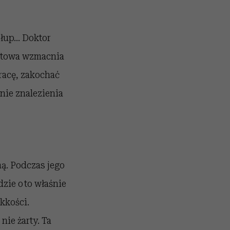
słup… Doktor
antowa wzmacnia
racę, zakochać
nie znalezienia
ą. Podczas jego
zie o to właśnie
ekkości.
nie żarty. Ta