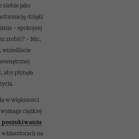
 siebie jako
nsformację dzięki
iania – spokojnej
sz zrobić? – Nic,
 wnieśliście
 wewnętrznej
, aby płynęła
życia.
ia w większości
 wymaga ciężkiej
 poszukiwaniu
w klasztorach na