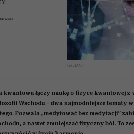
 5,
kwestie, o których wciąż
skutki dla związku i dla
Miller s. 5, odc. 6]
Raport Lyst ujaw
boimy się mówić
partnerki
najbardziej pożąd
ubrania i marki se
IKOWSKA
fot.123rf
a kwantowa łączy naukę o fizyce kwantowej z 
lozofii Wschodu – dwa najmodniejsze tematy w 
stego. Pozwala „medytować bez medytacji” za
chodu, a nawet zmniejszać fizyczny ból. To ze
przywrócić w życiu harmonię.