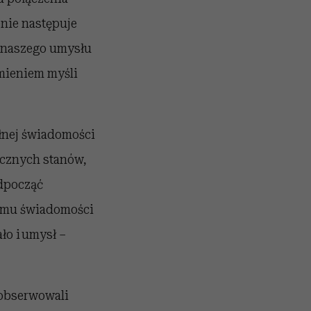
nie następuje
n naszego umysłu
umieniem myśli
łnej świadomości
ycznych stanów,
odpocząć
iomu świadomości
o i umysł –
oobserwowali