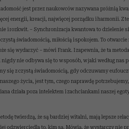
iadomość jest przez naukowców nazywana próżnią kwan
ęcej energii, kreacji, najwięcej porządku i harmonii. Z t
ie i rozkwit. – Synchronizacja kwantowa to dzielenie s
czystą świadomością, miłością i spokojem. To otwarcie 
że się wydarzyć – mówi Frank. I zapewnia, że ta metod
l nigdy nie odbywa się to w sposób, w jaki według nas 
my się z czystą świadomością, gdy odczuwamy eufoucz
naszego życia, jest tym, czego naprawdę potrzebujemy, 
ana działa poza intelektem i zachciankami naszej egot
todę twierdzą, że są bardziej witalni, mają lepsze relacj
iej odzwierciedla to, kim są. Mówią, że wystarczy nie p