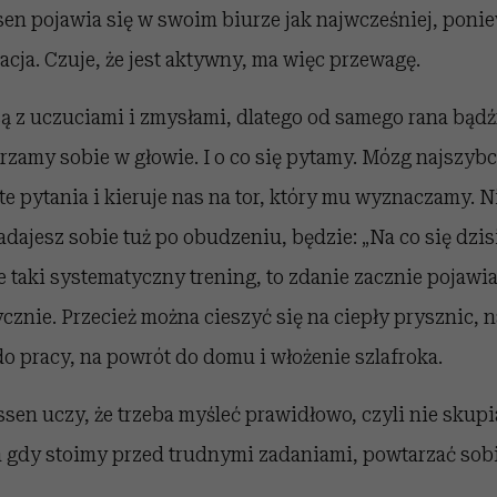
ssen pojawia się w swoim biurze jak najwcześniej, ponie
ja. Czuje, że jest aktywny, ma więc przewagę.
są z uczuciami i zmysłami, dlatego od samego rana bą
rzamy sobie w głowie. I o co się pytamy. Mózg najszybc
e pytania i kieruje nas na tor, który mu wyznaczamy. 
dajesz sobie tuż po obudzeniu, będzie: „Na co się dzisia
 taki systematyczny trening, to zdanie zacznie pojawia
znie. Przecież można cieszyć się na ciepły prysznic, n
o pracy, na powrót do domu i włożenie szlafroka.
ssen uczy, że trzeba myśleć prawidłowo, czyli nie skupi
 gdy stoimy przed trudnymi zadaniami, powtarzać sobi