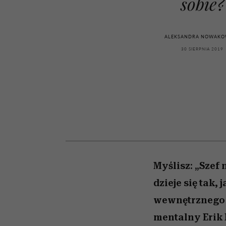
sobie?
kawę z Kasią Miller”, s.
tysiące widzów
pamięć
odc. 7]
ALEKSANDRA NOWAKO
30 SIERPNIA 2019
Myślisz: „Szef
dzieje się tak,
wewnętrznego d
mentalny Erik 