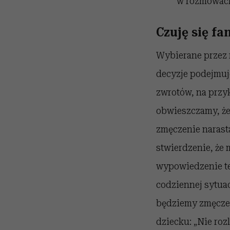
w rozmowach
Czuję się fa
Wybierane przez 
decyzje podejmuj
zwrotów, na przy
obwieszczamy, że 
zmęczenie narasta
stwierdzenie, że 
wypowiedzenie te
codziennej sytuac
będziemy zmęczen
dziecku: „Nie ro