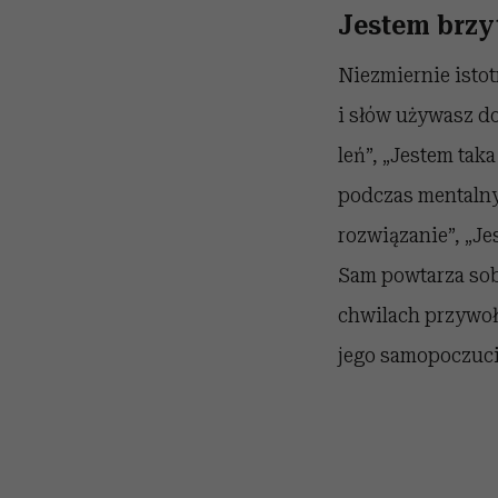
Jestem brzy
Niezmiernie istot
i słów używasz d
leń”, „Jestem tak
podczas mentalny
rozwiązanie”, „Je
Sam powtarza sobi
chwilach przywołu
jego samopoczucie