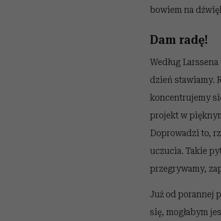
bowiem na dźwięk 
Dam radę!
Według Larssena 
dzień stawiamy. 
koncentrujemy się
projekt w piękny
Doprowadzi to, rz
uczucia. Takie py
przegrywamy, zapy
Już od porannej 
się, mogłabym jes