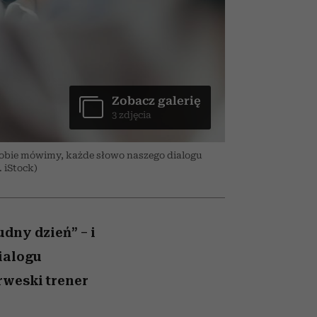
trafiła do grona
najpopularniejszych seriali
Netflixa
Zobacz galerię
3 zdjęcia
sobie mówimy, każde słowo naszego dialogu
 iStock)
dny dzień” – i
dialogu
rweski trener