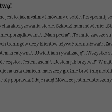
twą!
ne jest to, jak myślimy i mówimy o sobie. Przypomnij so
o charakteryzowania siebie. Szkodzi nam mówienie: „St
a nieuporządkowana”, „Mam pecha”, „To mnie zawsze str
ch treningów uczy klientów używać sformułowań: „Za
stem kreatywna”, „Uwielbiam rywalizację”, „Wszystko za
e często: „Jestem asem!”, „Jestem jak brzytwa!”. W naj
je na usta uśmiech, marszczy groźnie brwi i się mobili
 się poprawia. I daje radę! Mówi, że jest nieustraszony