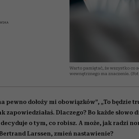
 5,
najtrudniejszą próbę
Raport Lyst ujawnił
Miller s. 5, odc. 6]
skuteczne
granicę
rozczarowują
najbardziej pożądane
ubrania i marki sezonu
WSKA
Warto pamiętać, że wszystko co 
wewnętrznego ma znaczenie. (Fot.
 na pewno dołoży mi obowiązków”, „To będzie tru
 jak zapowiedziałaś. Dlaczego? Bo każde słowo 
ecyduje o tym, co robisz. A może, jak radzi no
Bertrand Larssen, zmień nastawienie?