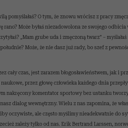
ilą pomyślałaś? O tym, że znowu wrócisz z pracy zmęc
wę rano? Może byłaś niezadowolona ze swojego odbicia 
rzytyłaś? „Mam grube uda i zmęczoną twarz” – myślałaś 
południe? Może, że nie dasz już rady, bo szef z pewnośc
zez cały czas, jest zarazem błogosławieństwem, jak i p
naukowe, przez głowę człowieka każdego dnia przepływ
zym nakręcony komentator sportowy bez ustanku tworz
 nasz dialog wewnętrzny. Wielu z nas zapomina, że wła
iby oczywiste, ale często myślimy nieadekwatnie do sy
zecież zależy tylko od nas. Erik Bertrand Larssen, norw