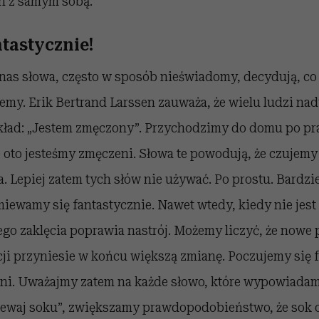
 z samym sobą.
ntastycznie!
nas słowa, często w sposób nieświadomy, decydują, co 
emy. Erik Bertrand Larssen zauważa, że wielu ludzi n
kład: „Jestem zmęczony”. Przychodzimy do domu po pra
oto jesteśmy zmęczeni. Słowa te powodują, że czujemy s
. Lepiej zatem tych słów nie używać. Po prostu. Bardzie
miewamy się fantastycznie. Nawet wtedy, kiedy nie jest 
go zaklęcia poprawia nastrój. Możemy liczyć, że nowe 
ji przyniesie w końcu większą zmianę. Poczujemy się f
i. Uważajmy zatem na każde słowo, które wypowiadam
zlewaj soku”, zwiększamy prawdopodobieństwo, że sok 