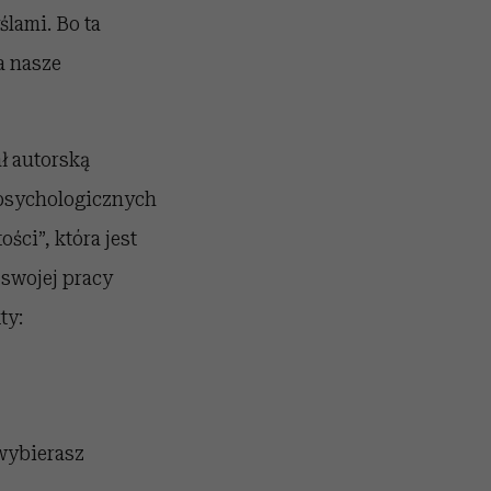
lami. Bo ta
a nasze
ł autorską
 psychologicznych
ości”, która jest
 swojej pracy
ty:
 wybierasz