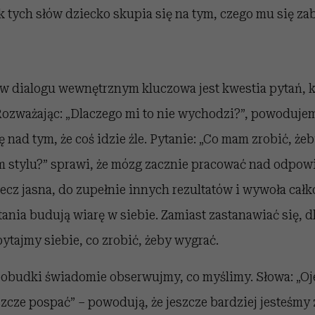
tych słów dziecko skupia się na tym, czego mu się zab
w dialogu wewnętrznym kluczowa jest kwestia pytań, kt
Rozważając: „Dlaczego mi to nie wychodzi?”, powodujem
 nad tym, że coś idzie źle. Pytanie: „Co mam zrobić, że
m stylu?” sprawi, że mózg zacznie pracować nad odpowi
ecz jasna, do zupełnie innych rezultatów i wywoła całk
tania budują wiarę w siebie. Zamiast zastanawiać się, 
tajmy siebie, co zrobić, żeby wygrać.
pobudki świadomie obserwujmy, co myślimy. Słowa: „Oj
zcze pospać” – powodują, że jeszcze bardziej jesteśmy 