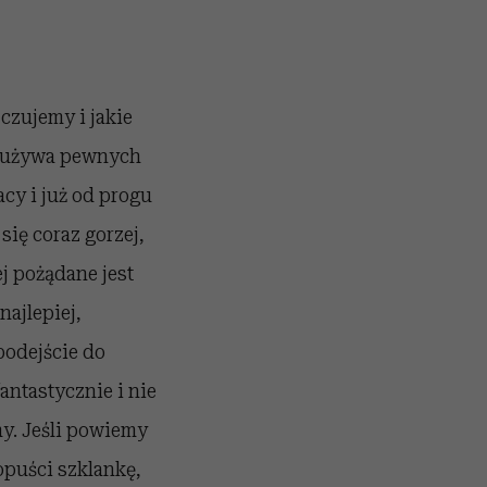
czujemy i jakie
adużywa pewnych
cy i już od progu
ię coraz gorzej,
j pożądane jest
najlepiej,
podejście do
antastycznie i nie
y. Jeśli powiemy
opuści szklankę,