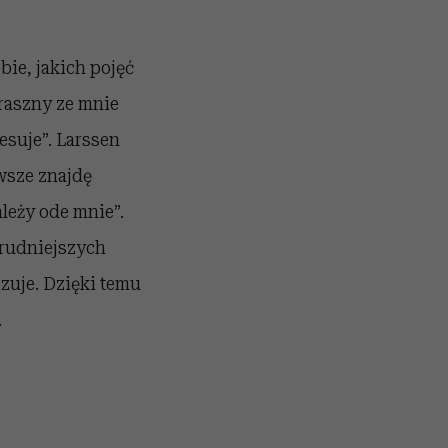
bie, jakich pojęć
raszny ze mnie
esuje”. Larssen
wsze znajdę
leży ode mnie”.
trudniejszych
zuje. Dzięki temu
.