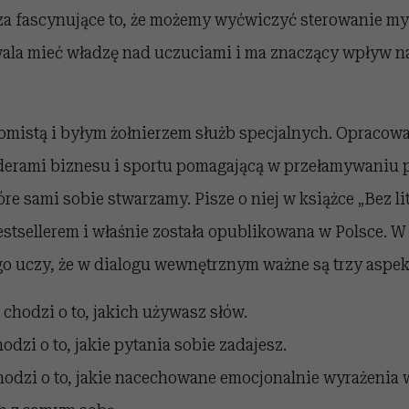
za fascynujące to, że możemy wyćwiczyć sterowanie myś
ala mieć władzę nad uczuciami i ma znaczący wpływ n
omistą i byłym żołnierzem służb specjalnych. Opracowa
iderami biznesu i sportu pomagającą w przełamywaniu
tóre sami sobie stwarzamy. Pisze o niej w książce „Bez lit
tsellerem i właśnie została opublikowana w Polsce. W
go uczy, że w dialogu wewnętrznym ważne są trzy aspek
 chodzi o to, jakich używasz słów.
odzi o to, jakie pytania sobie zadajesz.
chodzi o to, jakie nacechowane emocjonalnie wyrażenia