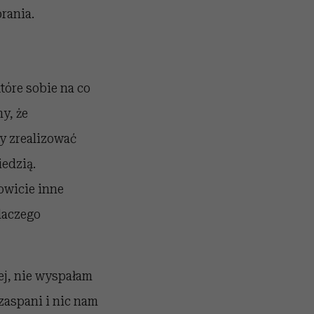
rania.
óre sobie na co
y, że
by zrealizować
edzią.
owicie inne
dlaczego
ej, nie wyspałam
zaspani i nic nam