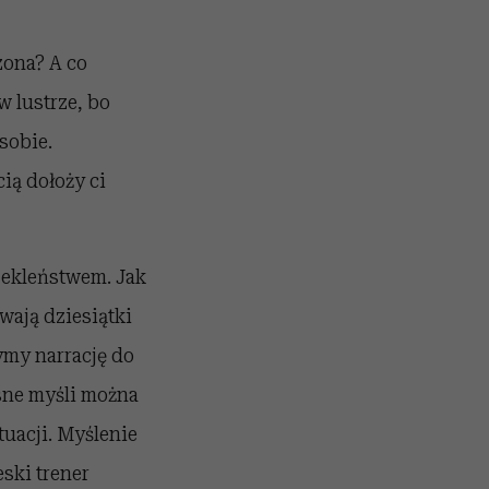
zona? A co
w lustrze, bo
sobie.
ią dołoży ci
rzekleństwem. Jak
ają dziesiątki
ymy narrację do
sne myśli można
tuacji. Myślenie
eski trener