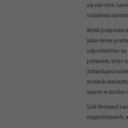
się nie chce. Lar
codzienna motywac
Myśli połączone 
jakie słowa powta
odpowiedzieć na t
pytaniem, które za
zafundujesz sobie
myślach automatyc
spacer w drodze d
Erik Bertrand Lar
negatywizmach, a