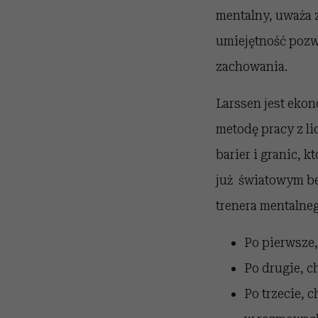
mentalny, uważa 
umiejętność pozw
zachowania.
Larssen jest ekon
metodę pracy z l
barier i granic, k
już światowym bes
trenera mentalne
Po pierwsze,
Po drugie, ch
Po trzecie, 