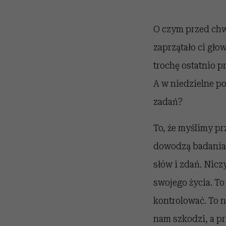
O czym przed chw
zaprzątało ci gło
trochę ostatnio p
A w niedzielne po
zadań?
To, że myślimy pr
dowodzą badania 
słów i zdań. Nic
swojego życia. To
kontrolować. To n
nam szkodzi, a pr