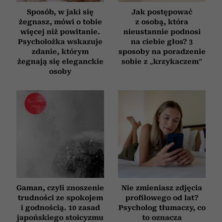
Sposób, w jaki się
Jak postępować
żegnasz, mówi o tobie
z osobą, która
więcej niż powitanie.
nieustannie podnosi
Psycholożka wskazuje
na ciebie głos? 3
zdanie, którym
sposoby na poradzenie
żegnają się eleganckie
sobie z „krzykaczem”
osoby
Gaman, czyli znoszenie
Nie zmieniasz zdjęcia
trudności ze spokojem
profilowego od lat?
i godnością. 10 zasad
Psycholog tłumaczy, co
japońskiego stoicyzmu
to oznacza