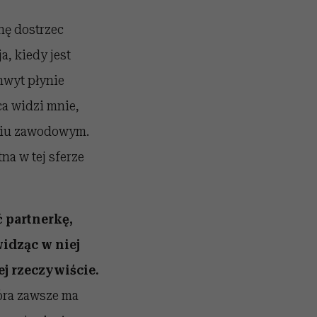
nę dostrzec
a, kiedy jest
hwyt płynie
ca widzi mnie,
yciu zawodowym.
na w tej sferze
 partnerkę,
widząc w niej
ej rzeczywiście.
tóra zawsze ma