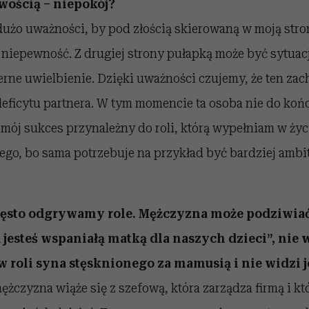
wością – niepokój?
dużo uważności, by pod złością skierowaną w moją stro
y niepewność. Z drugiej strony pułapką może być sytuacj
rne uwielbienie. Dzięki uważności czujemy, że ten zac
eficytu partnera. W tym momencie ta osoba nie do koń
d mój sukces przynależny do roli, którą wypełniam w ż
atego, bo sama potrzebuje na przykład być bardziej ambit
ęsto odgrywamy role. Mężczyzna może podziwiać
ą jesteś wspaniałą matką dla naszych dzieci”, nie 
 w roli syna stęsknionego za mamusią i nie widzi j
ężczyzna wiąże się z szefową, która zarządza firmą i k