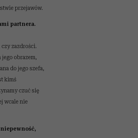
óstwie przejawów.
mi partnera.
 czy zazdrości.
m jego obrazem,
ana do jego szefa,
st kimś
zynamy czuć się
ej wcale nie
ć niepewność,