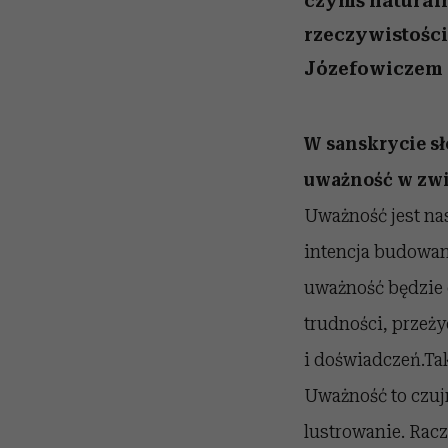
czymś natural
rzeczywistości
Józefowiczem
W sanskrycie s
uważność w zw
Uważność jest na
intencja budowani
uważność będzie o
trudności, przeży
i doświadczeń.Tak
Uważność to czujn
lustrowanie. Racz