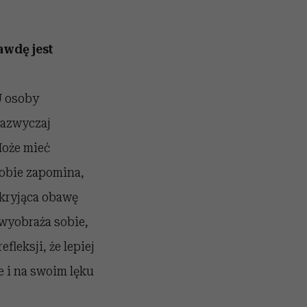
wdę jest
U osoby
zazwyczaj
Może mieć
 sobie zapomina,
 kryjąca obawę
 wyobraża sobie,
leksji, że lepiej
e i na swoim lęku