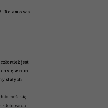
ę”? Rozmowa
l
człowiek jest
 co się w nim
my stałych
 dnia może się
e zdolność do