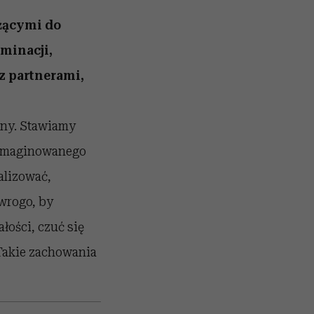
ążącymi do
minacji,
z partnerami,
nny. Stawiamy
wyimaginowanego
alizować,
wrogo, by
łości, czuć się
 Takie zachowania