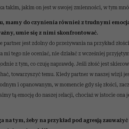
ka takim, jakim on jest w swojej zmienności, w tym mn
u, mamy do czynienia również z trudnymi emocja
ważny, umie się z nimi skonfrontować.
 partner jest zdolny do przeżywania na przykład złości
mi tego nie oceniać, nie działać z wcześniej przyjęty
odnie z tym, co czuję naprawdę. Jeśli złość jest skierow
ać, towarzyszyć temu. Kiedy partner w naszej wizji je
godnym i opanowanym, w momencie gdy się złości, zac
imy tą emocję do naszej relacji, chociaż w istocie ona j
a na tym, żeby na przykład pod agresją zauważy