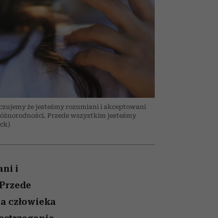
026/27
to dla nich zarwiesz noc
zupełny brak ogłady
Auschwitz
girls”
zujemy że jesteśmy rozumiani i akceptowani
 różnorodności. Przede wszystkim jesteśmy
ock)
ni i
 Przede
la człowieka