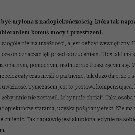
być mylona z nadopiekuńczością, która tak napra
abieraniem komuś mocy i przestrzeni.
w ogóle nie ma uważności, a jest deficyt wewnętrzny. 
oże on oznaczać lęk przed odrzuceniem. Ktoś taki ma 
ia ofiarnym, pomocnym, nadmiernie troszczącym się. 
rzecież cały czas myśli o partnerze, tak dużo daje, że o
est uważność. Tymczasem jest to postawa kompensująca,
, żeby mnie nie zostawił, żeby mnie chciał”. Taka osoba
adopiekuńcze starania, uzyska pożądany efekt. Nie ma ref
e zmienić. Tak naprawdę jest skupiona jedynie na sobi
m.