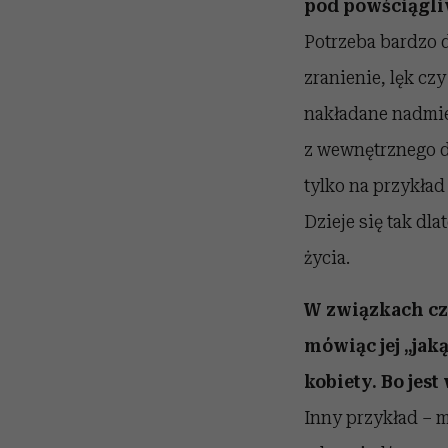
pod powściągli
Potrzeba bardzo 
zranienie, lęk cz
nakładane nadmie
z wewnętrznego d
tylko na przykła
Dzieje się tak dl
życia.
W związkach cz
mówiąc jej „jak
kobiety. Bo jest
Inny przykład – m