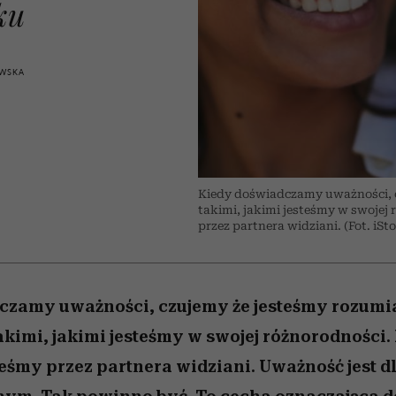
nice
edź
 5,
Wiemy, gdzie go kupić
zaskakujący faworyt
Miller s. 5, odc. 6]
sezon jesień–zima 2
ku
WSKA
Kiedy doświadczamy uważności, c
takimi, jakimi jesteśmy w swojej
przez partnera widziani. (Fot. iSt
czamy uważności, czujemy że jesteśmy rozumia
kimi, jakimi jesteśmy w swojej różnorodności.
eśmy przez partnera widziani. Uważność jest d