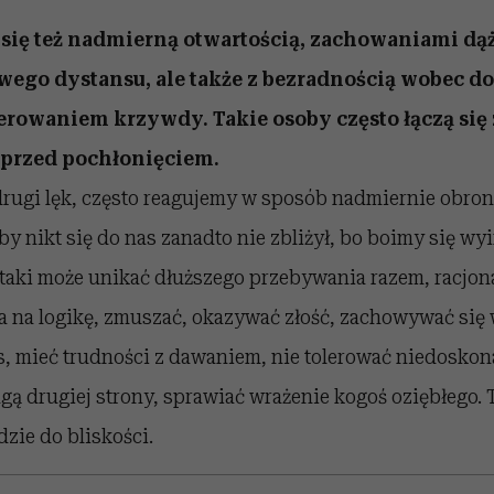
 się też nadmierną otwartością, zachowaniami d
wego dystansu, ale także z bezradnością wobec do
lerowaniem krzywdy. Takie osoby często łączą się 
 przed pochłonięciem.
rugi lęk, często reagujemy w sposób nadmiernie obro
by nikt się do nas zanadto nie zbliżył, bo boimy się 
 taki może unikać dłuższego przebywania razem, racjon
a na logikę, zmuszać, okazywać złość, zachowywać się 
 mieć trudności z dawaniem, nie tolerować niedoskona
ą drugiej strony, sprawiać wrażenie kogoś oziębłego.
dzie do bliskości.