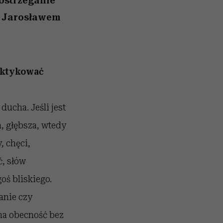
ostrzeganie
tą Jarosławem
raktykować
ucha. Jeśli jest
a, głębsza, wtedy
, chęci,
ć, słów
oś bliskiego.
anie czy
oma obecność bez