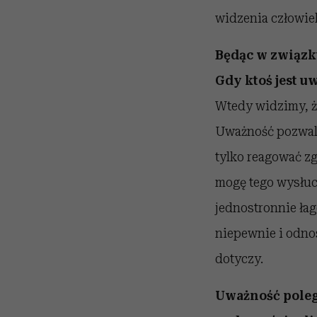
widzenia człowie
Będąc w związk
Gdy ktoś jest u
Wtedy widzimy, że
Uważność pozwala 
tylko reagować zg
mogę tego wysłuch
jednostronnie ła
niepewnie i odnos
dotyczy.
Uważność poleg