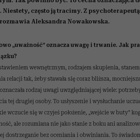
nym. Tak powinno być. To cecha oznaczająca d
. Niestety, często ją tracimy. Z psychoterapeu
 rozmawia Aleksandra Nowakowska.
łowo „uważność” oznacza uwagę i trwanie. Jak p
iązku?
stawieniem wewnętrznym, rodzajem skupienia, stanem d
a relacji tak, żeby stawała się coraz bliższa, mocniejsz
znaczała rodzaj uwagi uwzględniającej wiele: potrzeby
cia tej drugiej osoby. To usłyszenie i wysłuchanie uczu
ie wczucie się w czyjeś położenie, „wejście w buty” kog
ość, ale rozumiana nie jako stanie z boku ani analizow
ej dostrzeganie bez oceniania i obwiniania. To świad