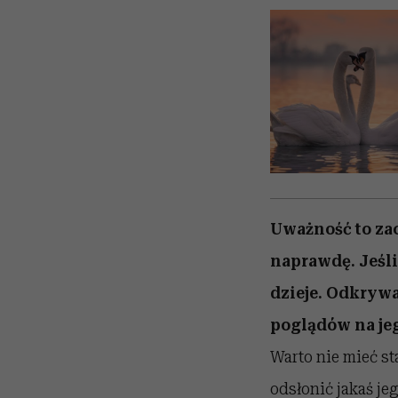
Uważność to zac
naprawdę. Jeśli
dzieje. Odkrywa
poglądów na je
Warto nie mieć st
odsłonić jakaś je