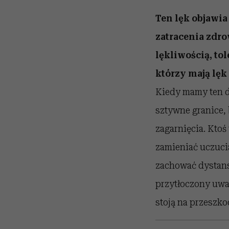
Ten lęk objawia
zatracenia zdro
lękliwością, to
którzy mają lęk
Kiedy mamy ten d
sztywne granice, 
zagarnięcia. Ktoś
zamieniać uczuci
zachować dystans,
przytłoczony uwag
stoją na przeszko