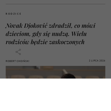
RODZICE
Novak Djoković zdradził, co mówi
dzieciom, gdy się nudzą. Wielu
rodziców będzie zaskoczonych
2 LIPCA 2026
ROBERT CHOIŃSKI