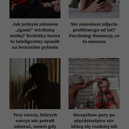
Jak jednym zdaniem
Nie zmieniasz zdjęcia
„zgasić” wścibską
profilowego od lat?
osobę? Technika lustra
Psycholog tłumaczy, co
to inteligentny sposób
to oznacza
na bezczelne pytania
Trzy rzeczy, których
Szczęśliwe pary po
narcyz nie potrafi
pięćdziesiątce nie
udawać, nawet gdy
kłócą się rzadziej niż