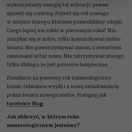
zmienić lub wycofać swoją zgodę w dowolnej chwili.
wykorzystamy energię tej wibracji, pewne
sprawy się rozwiną. Pojawi się coś nowego
Wykorzystujemy pliki cookie do spersonalizowania treści
w miejsce starego, któremu pozwoliliśmy odejść.
i reklam, aby oferować funkcje społecznościowe i
Czego lepiej nie robić w pierwszym roku? Nie
analizować ruch w naszej witrynie. Informacje o tym, jak
zamykać się w sobie, tylko komunikować siebie
korzystasz z naszej witryny, udostępniamy partnerom
społecznościowym, reklamowym i analitycznym.
światu. Nie powstrzymywać zmian, z otwartymi
Partnerzy mogą połączyć te informacje z innymi danymi
ramionami witać nowe. Nie zatrzymywać starego
otrzymanymi od Ciebie lub uzyskanymi podczas
tylko dlatego, że jest pozornie bezpieczne.
korzystania z ich usług.
Przesłanie na pierwszy rok numerologiczny
brzmi: Odważnie wyjdź i z nową świadomością
pokaż światu nowego siebie. Postępuj jak
tarotowy Mag
.
Jak obliczyć, w którym roku
numerologicznym jesteśmy?