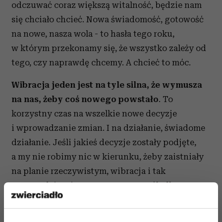
odczuwać coraz większą witalność, będzie nam
się chciało chcieć. Nowa świadomość, gotowość
na nowe, nasza wola - to hasła tego roku,
w którym przekonamy się, że wszystko zależy od
tego, czy naprawdę chcemy. A chcieć to móc.
Wibracja jeden jest na tyle silna, że wymusza
na nas, żeby coś nowego powstało
. To
korzystny czas na wszelkie nowe decyzje
i wprowadzanie zmian. I na działanie, świadome
działanie. Jeśli jakieś decyzje zostały podjęte,
a my nie robimy nic w kierunku, żeby zaistniały
na planie rzeczywistym, wibracja i tak
wprowadzi zmiany. Czasem w sposób dla nas
niekorzystny, jeśli będziemy się nim opierać albo
nie zauważać. Bo to my mamy podejmować nasze