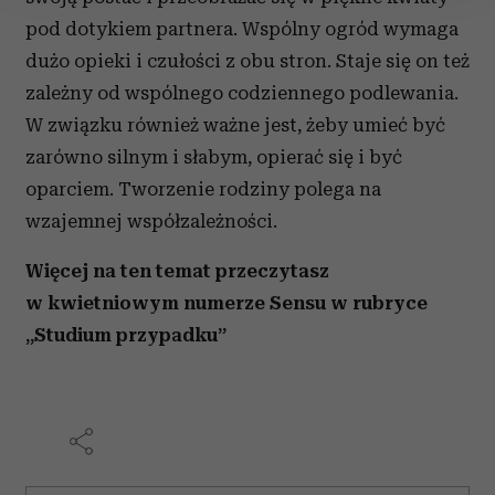
pod dotykiem partnera. Wspólny ogród wymaga
Wykorzystujemy pliki cookie do spersonalizowania treści
i reklam, aby oferować funkcje społecznościowe i
dużo opieki i czułości z obu stron. Staje się on też
analizować ruch w naszej witrynie. Informacje o tym, jak
zależny od wspólnego codziennego podlewania.
korzystasz z naszej witryny, udostępniamy partnerom
W związku również ważne jest, żeby umieć być
społecznościowym, reklamowym i analitycznym.
zarówno silnym i słabym, opierać się i być
Partnerzy mogą połączyć te informacje z innymi danymi
oparciem. Tworzenie rodziny polega na
otrzymanymi od Ciebie lub uzyskanymi podczas
korzystania z ich usług.
wzajemnej współzależności.
Więcej na ten temat przeczytasz
w kwietniowym numerze Sensu w rubryce
„Studium przypadku”