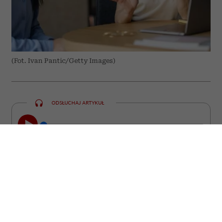
(Fot. Ivan Pantic/Getty Images)
ODSŁUCHAJ ARTYKUŁ
00:00
08:17
Jeśli twoje uwagi i propozycje są
notorycznie zbywane oraz masz