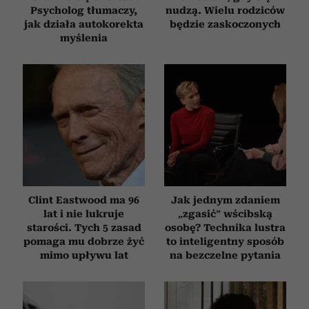
Psycholog tłumaczy,
nudzą. Wielu rodziców
jak działa autokorekta
będzie zaskoczonych
myślenia
Clint Eastwood ma 96
Jak jednym zdaniem
lat i nie lukruje
„zgasić” wścibską
starości. Tych 5 zasad
osobę? Technika lustra
pomaga mu dobrze żyć
to inteligentny sposób
mimo upływu lat
na bezczelne pytania