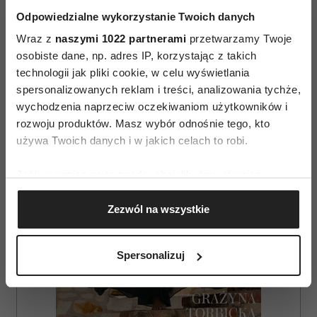
Odpowiedzialne wykorzystanie Twoich danych
Wraz z
naszymi 1022 partnerami
przetwarzamy Twoje
osobiste dane, np. adres IP, korzystając z takich
AUTOPROMOCJA
technologii jak pliki cookie, w celu wyświetlania
spersonalizowanych reklam i treści, analizowania tychże,
wychodzenia naprzeciw oczekiwaniom użytkowników i
rozwoju produktów. Masz wybór odnośnie tego, kto
używa Twoich danych i w jakich celach to robi.
Jeśli wyrazisz na to zgodę, chcielibyśmy również:
Gromadzić dane dotyczące Twojej lokalizacji
Zezwól na wszystkie
geograficznej z dokładnością nawet do kilku metrów
Identyfikować Twoje urządzenie, aktywnie
analizując charakteryzującego je zbiory danych
Spersonalizuj
(fingerprinting, czyli wirtualny odcisk palca)
Dowiedz się więcej odnośnie tego, jak Twoje osobiste
dane są przetwarzane oraz ustaw własne preferencje w
sekcji szczegółów
. W Deklaracji plików cookie możesz