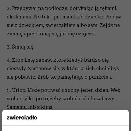
2. Przebywaj na podłodze, dotykając ją rękami
i kolanami. No tak - jak malutkie dziecko. Pobaw
się z dzieckiem, zwierzakiem albo sam. Zejdź na
ziemię i przekonaj się jak się czujesz.
3. Śmiej się.
4. Zrób listę zabaw, które kiedyś bardzo cię
cieszyły. Zastanów się, w które z nich chciałbyś
się pobawić. Zrób to, pamiętając o punkcie 1.
5. Urlop. Może potrwać choćby jeden dzień. Weź
wolne tylko po to, żeby zrobić coś dla zabawy.
Samemu lub z kimś.