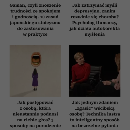
Gaman, czyli znoszenie
Jak zatrzymać myśli
trudności ze spokojem
depresyjne, zanim
i godnością. 10 zasad
rozwinie się choroba?
japońskiego stoicyzmu
Psycholog tłumaczy,
do zastosowania
jak działa autokorekta
w praktyce
myślenia
Jak postępować
Jak jednym zdaniem
z osobą, która
„zgasić” wścibską
nieustannie podnosi
osobę? Technika lustra
na ciebie głos? 3
to inteligentny sposób
sposoby na poradzenie
na bezczelne pytania