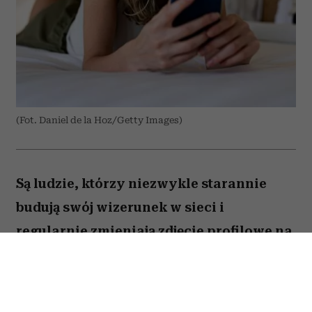
(Fot. Daniel de la Hoz/Getty Images)
Są ludzie, którzy niezwykle starannie
budują swój wizerunek w sieci i
regularnie zmieniają zdjęcie profilowe na
portalach społecznościowych. Ale nie
brakuje takich, którzy w internecie od lat
używają tej samej fotki – nawet gdy