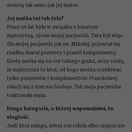
otrzymanymi od Ciebie lub uzyskanymi podczas
zresztą tak samo jak jej matce.
korzystania z ich usług.
Jej matka też tak żyła?
Przez 20 lat była w związku z żonatym
mężczyzną, ojcem mojej pacjentki. Tata był więc
dla mojej pacjentki jak św. Mikołaj: pojawiał się
rzadko, dawał prezenty i prawił komplementy.
Kiedy matka się na coś takiego godzi, uczy córkę,
że mężczyzna to ktoś, od kogo można oczekiwać
tylko prezentów i komplementów. Prawdziwej
relacji się z nim nie buduje. Tak moja pacjentka
traktowała męża.
Druga kategoria, o której wspomniałeś, to
uległość.
Jeśli ktoś nalega, żebyś coś robiła albo czegoś nie