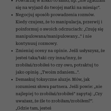
Powtarzaj w kółko to samo, np. „nie zgadzam
się na wyjazd do twojej matki na miesiąc”.
Negocjuj sposób prowadzenia rozmów.
Kiedy czujesz, że to manipulacja, przerwij i
poinformuj o swoich odczuciach: „Czuję się
manipulowana/manipulowany…” i nie
kontynuuj rozmowy.
Zmieniaj oceny na opinie. Jeśli usłyszysz, że
jesteś taka/taki czy inna/inny, że
zrobiłaś/zrobiłeś to czy owo, potraktuj to
jako opinię. „Twoim zdaniem…”.
Demaskuj toksyczne aluzje. Mów, jak
rozumiesz słowa partnera. Jeśli powie: „nie
najlepiej to zrobiłaś/zrobiłeś” zapytaj: „Czy
uważasz, że źle to zrobiłam/zrobiłem?”.
„Gdzie tam, jesteś