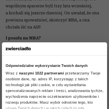
wspólnym spacerze byli trzy lata wcześniej,
a kochali się jeszcze dawniej. On uważał, że ona
powinna spoważnieć, skończyć MBA, a ona
chciała iść na ASP.
I poszła na MBA?
Tak! Jej konformizm polegał na tym, że zgodziła
się na tę atrapę związku i bycie z kimś, kto
uważał, że jest nie do końca taka, jaka powinna
Odpowiedzialne wykorzystanie Twoich danych
być. Znalazła sobie wreszcie kochanka, z którym
mogła rozmawiać o sztuce, być blisko, kochać się
Wraz z
naszymi 1022 partnerami
przetwarzamy Twoje
osobiste dane, np. adres IP, korzystając z takich
i bawić. Bo to było dla niej równie ważne jak
technologii jak pliki cookie, w celu wyświetlania
poczucie komfortu finansowego.
spersonalizowanych reklam i treści, analizowania tychże,
wychodzenia naprzeciw oczekiwaniom użytkowników i
Mogłabym przywołać wiele przykładów osób,
rozwoju produktów. Masz wybór odnośnie tego, kto
które żyją w taki sposób i uważają, że inaczej
używa Twoich danych i w jakich celach to robi.