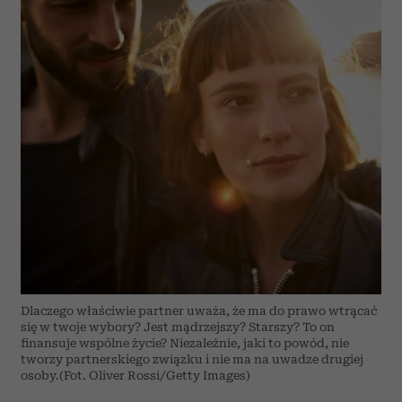
Dlaczego właściwie partner uważa, że ma do prawo wtrącać
się w twoje wybory? Jest mądrzejszy? Starszy? To on
finansuje wspólne życie? Niezależnie, jaki to powód, nie
tworzy partnerskiego związku i nie ma na uwadze drugiej
osoby.(Fot. Oliver Rossi/Getty Images)