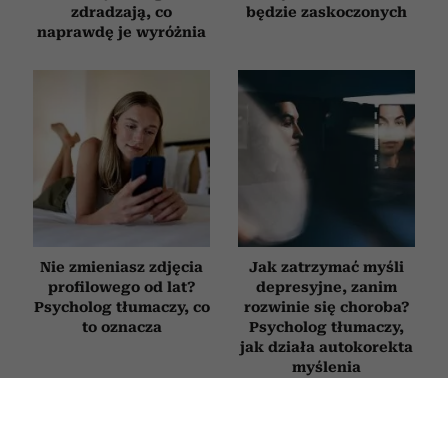
zdradzają, co
będzie zaskoczonych
naprawdę je wyróżnia
Nie zmieniasz zdjęcia
Jak zatrzymać myśli
profilowego od lat?
depresyjne, zanim
Psycholog tłumaczy, co
rozwinie się choroba?
to oznacza
Psycholog tłumaczy,
jak działa autokorekta
myślenia