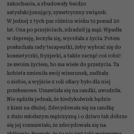
zakochania, a zbudowały bardzo
Partnerzy mogą połączyć te informacje z innymi danymi
satysfakcjonujący, symetryczny związek.
otrzymanymi od Ciebie lub uzyskanymi podczas
W jednej z tych par różnica wieku to ponad 20
korzystania z ich usług.
lat. Ona po przejściach, zdradził ją mąż. Wpadła
w depresję, leczyła się, wycofała z życia. Potem
posłuchała rady terapeutki, żeby wybrać się do
kosmetyczki, fryzjerki, a także zacząć coś robić
ze swoim życiem, bo ma wiele do przeżycia. Ta
kobieta zmieniła swój wizerunek, zadbała
o siebie, a wyjście z roli ofiary było dla niej
przełomowe. Umawiała się na randki, uwodziła.
Nie sądziła jednak, że kiedykolwiek będzie
z kimś na dłużej. Zdecydowała się na randkę
z dużo młodszym mężczyzną i o dziwo tak dobrze
się jej rozmawiało, że zdecydowała się na
zbliżenie. Poczuła, że to nie jest taki mężczyzna,