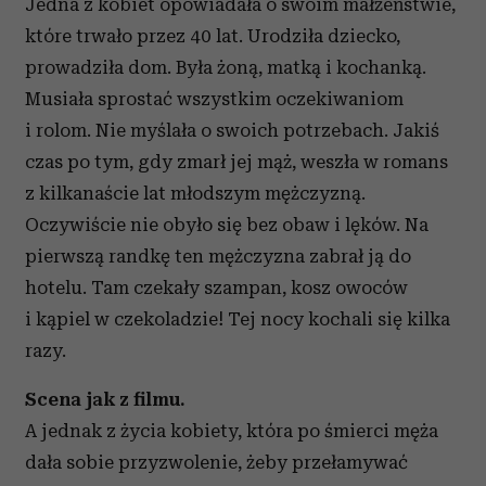
Jedna z kobiet opowiadała o swoim małżeństwie,
które trwało przez 40 lat. Urodziła dziecko,
prowadziła dom. Była żoną, matką i kochanką.
Musiała sprostać wszystkim oczekiwaniom
i rolom. Nie myślała o swoich potrzebach. Jakiś
czas po tym, gdy zmarł jej mąż, weszła w romans
z kilkanaście lat młodszym mężczyzną.
Oczywiście nie obyło się bez obaw i lęków. Na
pierwszą randkę ten mężczyzna zabrał ją do
hotelu. Tam czekały szampan, kosz owoców
i kąpiel w czekoladzie! Tej nocy kochali się kilka
razy.
Scena jak z filmu.
A jednak z życia kobiety, która po śmierci męża
dała sobie przyzwolenie, żeby przełamywać