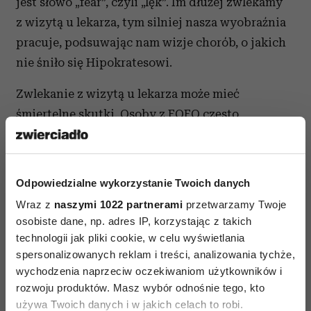
jest słowo „fear”, czyli „lęk”. Im dłużej zwlekamy
z wizytą u lekarza, tym silniej nasza wyobraźnia
pracuje, podsuwając nam wizje chorób, o jakich
nie śniło się Hipokratesowi.
Zwlekanie z wizytą u lekarza może mieć
śmiertelne skutki. Osoby z FOFO często
przychodzą za późno, gdy choroba jest już
bardzo zaawansowana. Jak wykazują badania, aż
jedna trzecia pacjentów, u których
Odpowiedzialne wykorzystanie Twoich danych
zdiagnozowano zaawansowanego raka, nie była
Wraz z
naszymi 1022 partnerami
przetwarzamy Twoje
wcześniej w jego sprawie u lekarza…
osobiste dane, np. adres IP, korzystając z takich
technologii jak pliki cookie, w celu wyświetlania
spersonalizowanych reklam i treści, analizowania tychże,
FOFO – przyczyny
wychodzenia naprzeciw oczekiwaniom użytkowników i
rozwoju produktów. Masz wybór odnośnie tego, kto
Powodów FOFO może być wiele. Większość
używa Twoich danych i w jakich celach to robi.