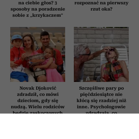
na ciebie głos? 3
rozpoznać na pierwszy
sposoby na poradzenie
rzut oka?
sobie z „krzykaczem”
Novak Djoković
Szczęśliwe pary po
zdradził, co mówi
pięćdziesiątce nie
dzieciom, gdy się
kłócą się rzadziej niż
nudzą. Wielu rodziców
inne. Psychologowie
będzie zaskoczonych
zdradzają, co
naprawdę je wyróżnia