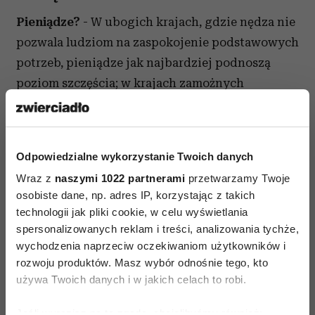
Pieniądze?
- W ubogich krajach, gdzie nędza nie
pozwala ludziom na zaspokojenie podstawowych
potrzeb, pieniądze jak najbardziej podnoszą
poziom szczęścia; w krajach zamożnych
pieniądze nie mają już takiego znaczenia -
podaje Seligman.
Małżeństwo/
związki partnerskie? -
Odpowiedzialne wykorzystanie Twoich danych
Tak, silnie korelują z poczuciem szczęścia. Miłość
Wraz z
naszymi 1022 partnerami
przetwarzamy Twoje
osobiste dane, np. adres IP, korzystając z takich
i szczęście w jednym stoją rzędzie.
technologii jak pliki cookie, w celu wyświetlania
Przyjaciele, znajomi i bliscy? -
spersonalizowanych reklam i treści, analizowania tychże,
wychodzenia naprzeciw oczekiwaniom użytkowników i
Ich liczba charakteryzuje ludzi szczęśliwych,
rozwoju produktów. Masz wybór odnośnie tego, kto
a im więcej kontaktów towarzyskich, tym wyższy
używa Twoich danych i w jakich celach to robi.
poziom szczęścia.
Jeśli wyrazisz na to zgodę, chcielibyśmy również: