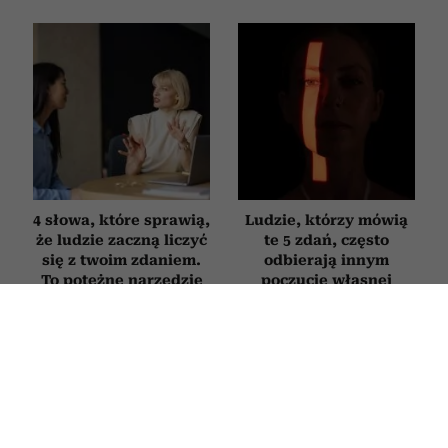
4 słowa, które sprawią,
Ludzie, którzy mówią
że ludzie zaczną liczyć
te 5 zdań, często
się z twoim zdaniem.
odbierają innym
To potężne narzędzie
poczucie własnej
wywierania wpływu
wartości
RODZICE
Novak Djoković zdradził, co mówi