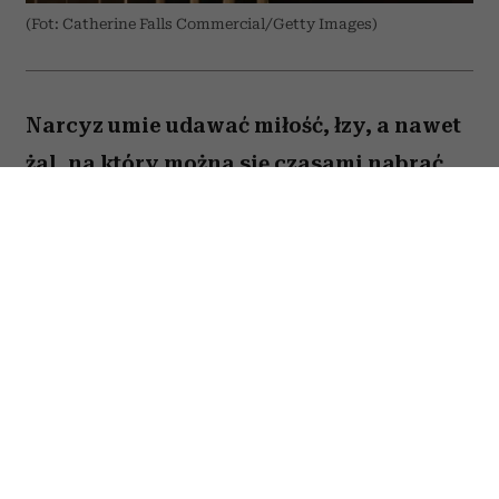
(Fot: Catherine Falls Commercial/Getty Images)
Narcyz umie udawać miłość, łzy, a nawet
żal, na który można się czasami nabrać.
Są jednak trzy stany, w których zawsze
pokazuje swoje prawdziwe oblicze. Kiedy
tylko je dostrzeżesz, maska opadnie i nie
dasz się więcej nabrać na jego gierki.
Spis treści:
1. Szczere przeprosiny bez żadnych „ale”