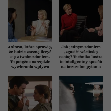
i reklam, aby oferować funkcje społecznościowe i
analizować ruch w naszej witrynie. Informacje o tym, jak
korzystasz z naszej witryny, udostępniamy partnerom
społecznościowym, reklamowym i analitycznym.
Partnerzy mogą połączyć te informacje z innymi danymi
otrzymanymi od Ciebie lub uzyskanymi podczas
korzystania z ich usług.
4 słowa, które sprawią,
Jak jednym zdaniem
że ludzie zaczną liczyć
„zgasić” wścibską
się z twoim zdaniem.
osobę? Technika lustra
To potężne narzędzie
to inteligentny sposób
wywierania wpływu
na bezczelne pytania