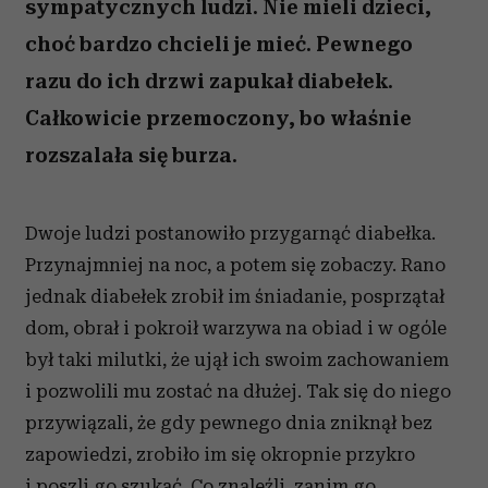
sympatycznych ludzi. Nie mieli dzieci,
choć bardzo chcieli je mieć. Pewnego
razu do ich drzwi zapukał diabełek.
Całkowicie przemoczony, bo właśnie
rozszalała się burza.
Dwoje ludzi postanowiło przygarnąć diabełka.
Przynajmniej na noc, a potem się zobaczy. Rano
jednak diabełek zrobił im śniadanie, posprzątał
dom, obrał i pokroił warzywa na obiad i w ogóle
był taki milutki, że ujął ich swoim zachowaniem
i pozwolili mu zostać na dłużej. Tak się do niego
przywiązali, że gdy pewnego dnia zniknął bez
zapowiedzi, zrobiło im się okropnie przykro
i poszli go szukać. Co znaleźli, zanim go