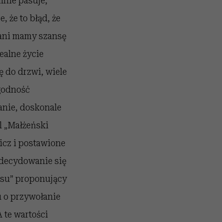
mnie pasuje,
 że to błąd, że
wani mamy szansę
ealne życie
ę do drzwi, wiele
godność
anie, doskonale
l „Małżeński
icz i postawione
 zdecydowanie się
ksu” proponujący
u o przywołanie
 te wartości