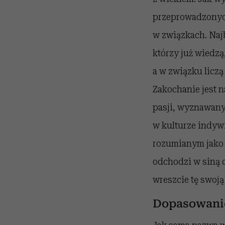
przeprowadzonych 
w związkach. Najb
którzy już wiedzą
a w związku liczą
Zakochanie jest n
pasji, wyznawany
w kulturze indyw
rozumianym jako 
odchodzi w siną d
wreszcie tę swoją
Dopasowani