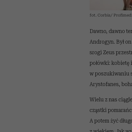
fot. Corbis/ Profimed
Dawno, dawno temu
Androgyn. Był on 
srogi Zeus przest
połówki: kobietę 
w poszukiwaniu s
Arystofanes, boha
Wielu z nas ciągl
cząstki pomarańcz
A potem żyć długo
z wiekiem. Jak w