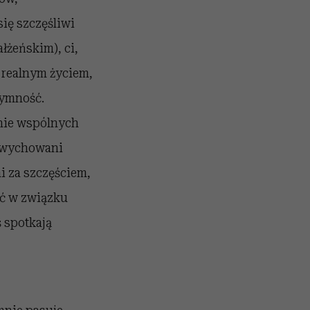
ię szczęśliwi
łżeńskim), ci,
 realnym życiem,
tymność.
enie wspólnych
, wychowani
i za szczęściem,
ść w związku
ś spotkają