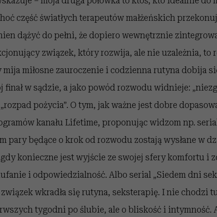
kazuje – moja druga połówka to ktoś, kto idealnie do 
choć część światłych terapeutów małżeńskich przekonuje,
nien dążyć do pełni, że dopiero wewnętrznie zintegro
jonujący związek, który rozwija, ale nie uzależnia, to r
 mija miłosne zauroczenie i codzienna rutyna dobija si
 finał w sądzie, a jako powód rozwodu widnieje: „niez
„rozpad pożycia”. O tym, jak ważne jest dobre dopasow
ogramów kanału Lifetime, proponując widzom np. seria
ym pary będące o krok od rozwodu zostają wysłane w dz
gdy konieczne jest wyjście ze swojej sfery komfortu i
ufanie i odpowiedzialność. Albo serial „Siedem dni se
związek wkradła się rutyna, seksterapię. I nie chodzi t
rwszych tygodni po ślubie, ale o bliskość i intymność. A