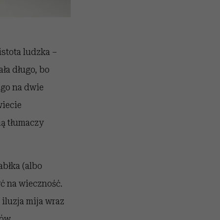
stota ludzka –
ała długo, bo
 go na dwie
wiecie
ią tłumaczy
abłka (albo
yć na wieczność.
 iluzja mija wraz
ów,