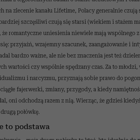
na zlecenie kanału Lifetime, Polacy generalnie czują s
ardziej szczęśliwi czują się starsi (wiekiem i stażem ma
, że romantyczne uniesienia niewiele mają wspólnego z
 się: przyjaźń, wzajemny szacunek, zaangażowanie i in
adal bardzo ważne, ale nie bez znaczenia jest też dziel
ch wartości czy wspólnie spędzany czas. Za to młodzi
idualizmu i narcyzmu, przyznają sobie prawo do pogon
ciągłe fajerwerki, zmiany, przygody, a kiedy namiętno
al, oni odchodzą razem z nią. Wierząc, że gdzieś kiedy
 drugą połówkę.
e to podstawa