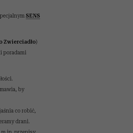
specjalnym
SENS
o Zwierciadło
)
mi poradami
łości.
amawia, by
aśnia co robić,
eramy drani.
 m.in. przepisy