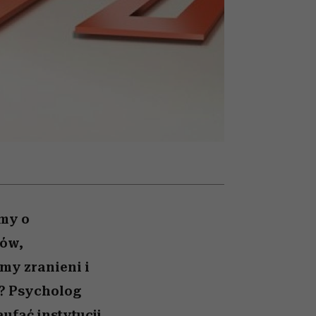
w
uruchamia całą lawinę
podejrzeń
ymy o
rów,
my zranieni i
? Psycholog
ufać instytucji