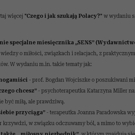
taj więcej
"Czego i jak szukają Polacy?"
w wydaniu 
nie specjalne miesięcznika „SENS” (Wydawnictw
wiedzy o miłości, związkach i relacjach, z praktyczny
w. W wydaniu m.in. takie tematy jak:
nogamiści
- prof. Bogdan Wojciszke o poszukiwani mi
 czego chcesz”
- psychoterapeutka Katarzyna Miller n
e być miłą, ale prawdziwą.
siebie przyciąga”
- terapeutka Joanna Paradowska wyj
r krzywdzi, w związku odczuwamy ból, a mimo to wybi
także, „miłosny niezbędnik”
, w którym znajdują się