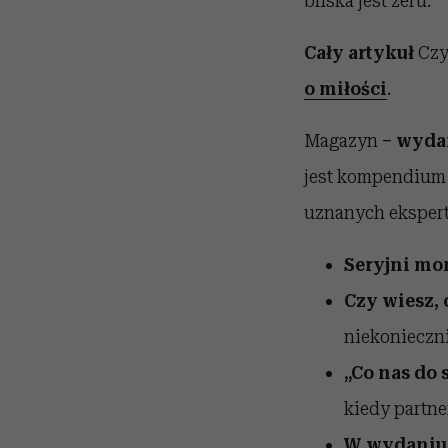
bliska jest zeru.
Cały artykuł
Czy
o miłości
.
Magazyn
– wyda
jest kompendium 
uznanych ekspertó
Seryjni mo
Czy wiesz,
niekonieczni
„Co nas do 
kiedy partne
W wydaniu 