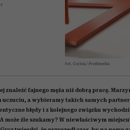
 5,
w
Raport Lyst ujawnił
Miller s. 5, odc. 6]
cieszy się dużą
skuteczne
pamięć
tysiące widzó
granicę
YZ
popularnością na Netflixie
najbardziej pożądane
ubrania i marki sezonu
fot. Corbis/ Profimedia
ej znaleźć fajnego męża niż dobrą pracę. Marz
uczuciu, a wybieramy takich samych partne
ntyczne błędy i z kolejnego związku wychodzi
 A może źle szukamy? W niewłaściwym miejscu
ryz twierdzi, że przyszedł czas, by na nowo za