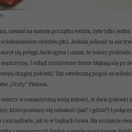
ia
, niemal na samym początku świata, żyła tylko jedna i
ucieleśnieniem obydwu płci. Jednak jedność ta nie trw
raszył się potęgi Androgyna i uznał, że należy podzielić
i mężczyznę. I odtąd rozdzielone dusze błąkają się po ś
wojej drugiej połówki. Tak odwieczną pogoń za miłośc
ter „Uczty” Platona.
e wierzy w romantyczną wizję miłości, w dwie połówki j
y), które powinny się odnaleźć (jak? i gdzie?) i połącz
 i szczęśliwie, jak to w bajkach bywa. Na szczęście owa
ynika z tegorocznych badań o stanie uczuciowym Polak