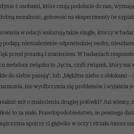
edynie z osobami, które czują podobnie do nas, wyzna
dobną moralność, gotowość na eksperymenty (w sypialni
owania w relacji wskazują także single, którzy w bada
ę podają: nieznalezienie odpowiedniej osoby, nieudane
 lęk przed porażką i zranieniem. W badaniach responde
rcu metafora związku to „tęcza, czyli związek, który ma 
tkie do siebie pasują”, lub „błękitne niebo z obłokami –
harmonia, nie wyolbrzymia się problemów i wyjaśnia j
urealnić mit o znalezieniu drugiej połówki? Już wiemy, 
łość to za mało. Prawdopodobieństwo, że pewnego dnia 
ężczyzna spojrzy ci głęboko w oczy i strzała Amora na