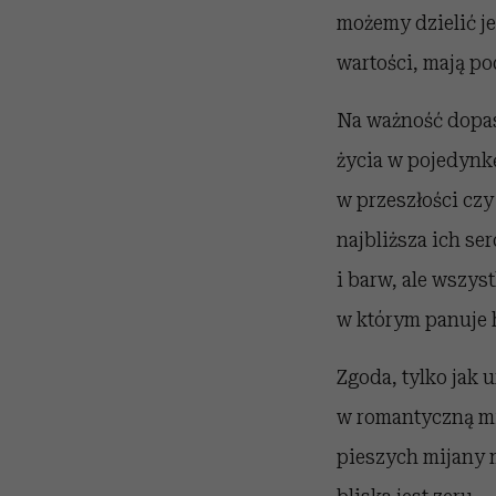
możemy dzielić j
wartości, mają po
Na ważność dopas
życia w pojedynk
w przeszłości czy
najbliższa ich se
i barw, ale wszys
w którym panuje 
Zgoda, tylko jak 
w romantyczną mi
pieszych mijany m