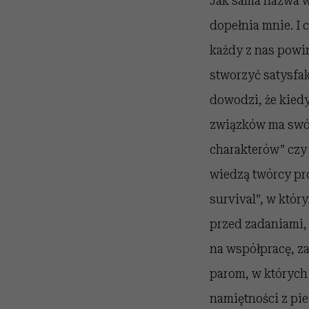
Jak sama nazwa ws
dopełnia mnie. I 
każdy z nas powi
stworzyć satysfakc
dowodzi, że kiedy
związków ma swój
charakterów” czy 
wiedzą twórcy pr
survival”, w któr
przed zadaniami, 
na współpracę, za
parom, w których 
namiętności z pie