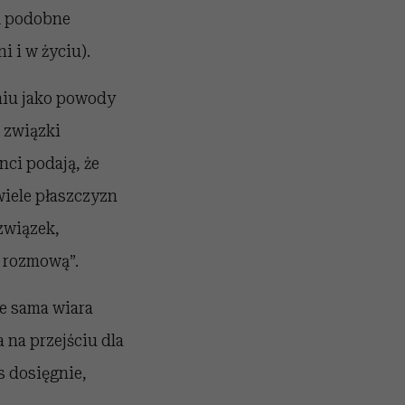
ją podobne
 i w życiu).
niu jako powody
 związki
nci podają, że
wiele płaszczyzn
 związek,
e rozmową”.
że sama wiara
na przejściu dla
s dosięgnie,