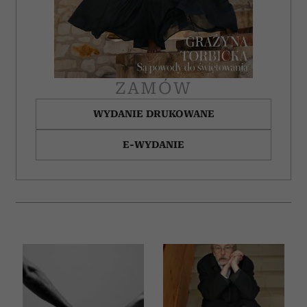
ZAMÓW
WYDANIE DRUKOWANE
E-WYDANIE