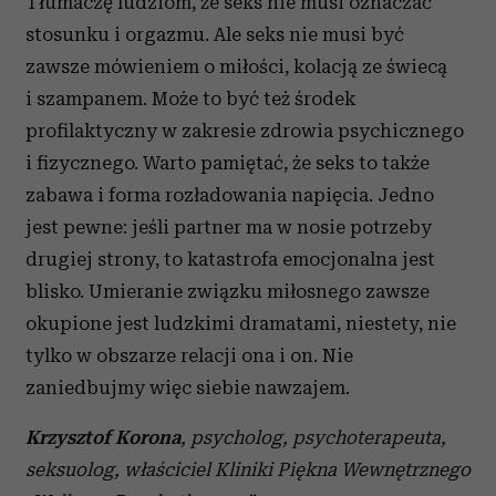
Tłumaczę ludziom, że seks nie musi oznaczać
stosunku i orgazmu. Ale seks nie musi być
zawsze mówieniem o miłości, kolacją ze świecą
i szampanem. Może to być też środek
profilaktyczny w zakresie zdrowia psychicznego
i fizycznego. Warto pamiętać, że seks to także
zabawa i forma rozładowania napięcia. Jedno
jest pewne: jeśli partner ma w nosie potrzeby
drugiej strony, to katastrofa emocjonalna jest
blisko. Umieranie związku miłosnego zawsze
okupione jest ludzkimi dramatami, niestety, nie
tylko w obszarze relacji ona i on. Nie
zaniedbujmy więc siebie nawzajem.
Krzysztof Korona
, psycholog, psychoterapeuta,
seksuolog, właściciel Kliniki Piękna Wewnętrznego