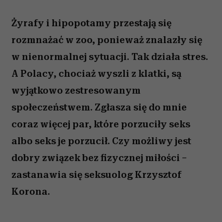
Żyrafy i hipopotamy przestają się
rozmnażać w zoo, ponieważ znalazły się
w nienormalnej sytuacji. Tak działa stres.
A Polacy, chociaż wyszli z klatki, są
wyjątkowo zestresowanym
społeczeństwem. Zgłasza się do mnie
coraz więcej par, które porzuciły seks
albo seks je porzucił. Czy możliwy jest
dobry związek bez fizycznej miłości –
zastanawia się seksuolog Krzysztof
Korona.