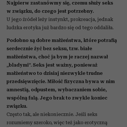
Najpierw zastanówmy się, czemu służy seks
w związku, do czego jest potrzebny.
U jego źródeł leży instynkt, prokreacja, jednak
ludzka erotyka już bardzo się od tego oddaliła.
Podobno są dobre małżeństwa, które potrafią
serdecznie żyć bez seksu, tzw. białe
małżeństwa, choć ja bym je raczej nazwał
„bladymi”. Seks jest ważny, ponieważ
małżeństwo to dzisiaj niezwykle trudne
przedsięwzięcie. Miłość fizyczna bywa w nim
amnestią, odpustem, wybaczaniem sobie,
wspólną falą. Jego brak to zwykle koniec
związku.
Często tak, ale niekoniecznie. Jeśli seks
rozumiemy szeroko, więc też jako erotyczną