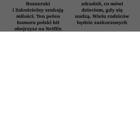
Roznerski
zdradził, co mówi
i Zakościelny szukają
dzieciom, gdy się
miłości. Ten pełen
nudzą. Wielu rodziców
humoru polski hit
będzie zaskoczonych
obejrzysz na Netflix
Horoskop tygodniowy
Najpiękniejsze filmy
dla Byka na 27 lipca–2
o zaczynaniu życia od
sierpnia 2026
nowa po 50. Każdy
z nich daje nadzieję
i przypomina, że nigdy
nie jest za późno na
zmianę