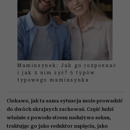
Maminsynek: Jak go rozpoznać
i jak z nim żyć? 5 typów
typowego maminsynka
Ciekawe, jak ta sama sytuacja może prowadzić
do dwóch skrajnych zachowań. Część ludzi
właśnie z powodu stresu nadużywa seksu,
traktując go jako reduktor napięcia, jako