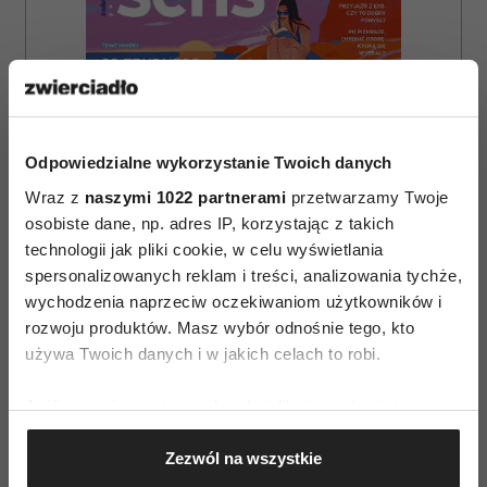
Odpowiedzialne wykorzystanie Twoich danych
Wraz z
naszymi 1022 partnerami
przetwarzamy Twoje
osobiste dane, np. adres IP, korzystając z takich
technologii jak pliki cookie, w celu wyświetlania
spersonalizowanych reklam i treści, analizowania tychże,
wychodzenia naprzeciw oczekiwaniom użytkowników i
rozwoju produktów. Masz wybór odnośnie tego, kto
używa Twoich danych i w jakich celach to robi.
ZAMÓW
WYDANIE DRUKOWANE
Jeśli wyrazisz na to zgodę, chcielibyśmy również:
Gromadzić dane dotyczące Twojej lokalizacji
E-WYDANIE
Zezwól na wszystkie
geograficznej z dokładnością nawet do kilku metrów