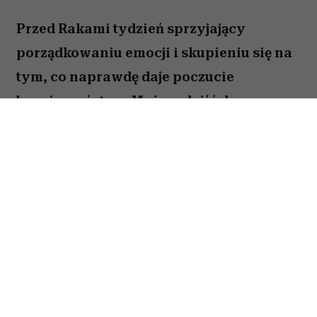
Przed Rakami tydzień sprzyjający
porządkowaniu emocji i skupieniu się na
tym, co naprawdę daje poczucie
bezpieczeństwa. Możesz dojść do
ważnych wniosków dotyczących relacji,
pracy lub planów na najbliższe miesiące.
To dobry moment, by zaufać sobie i nie
odkładać decyzji, które od dawna czekają
na realizację. Sprawdź, co gwiazdy
przygotowały dla Raka na okres od 27
lipca do 2 sierpnia 2026 roku.