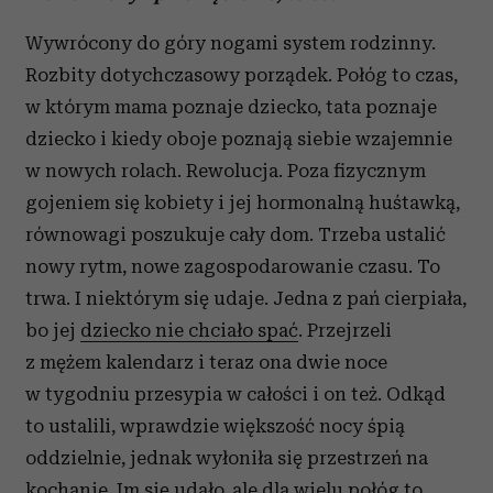
Wywrócony do góry nogami system rodzinny.
Rozbity dotychczasowy porządek. Połóg to czas,
w którym mama poznaje dziecko, tata poznaje
dziecko i kiedy oboje poznają siebie wzajemnie
w nowych rolach. Rewolucja. Poza fizycznym
gojeniem się kobiety i jej hormonalną huśtawką,
równowagi poszukuje cały dom. Trzeba ustalić
nowy rytm, nowe zagospodarowanie czasu. To
trwa. I niektórym się udaje. Jedna z pań cierpiała,
bo jej
dziecko nie chciało spać
. Przejrzeli
z mężem kalendarz i teraz ona dwie noce
w tygodniu przesypia w całości i on też. Odkąd
to ustalili, wprawdzie większość nocy śpią
oddzielnie, jednak wyłoniła się przestrzeń na
kochanie. Im się udało, ale dla wielu połóg to