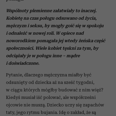
Wspólnoty plemienne załatwiały to inaczej.
Kobietę na czas połogu odsuwano od życia,
mężczyzn i seksu, by mogły goić się w spokoju
i odnaleźć w nowej roli. W opiece nad
noworodkiem pomagała jej wtedy żeńska część
społeczności. Wiele kobiet tęskni za tym, by
odciążały je w połogu inne – mądre
i doświadczone.
Pytanie, dlaczego mężczyzna miałby być
odsunięty od dziecka aż na sześć tygodni,
w ciągu których mógłby budować z nim więź?
Kiedyś musiał iść polować, ale współcześni
ojcowie nie muszą. Dziecko uczy się zapachów
taty, jego rytmu bujania. Idę o zakład, że są