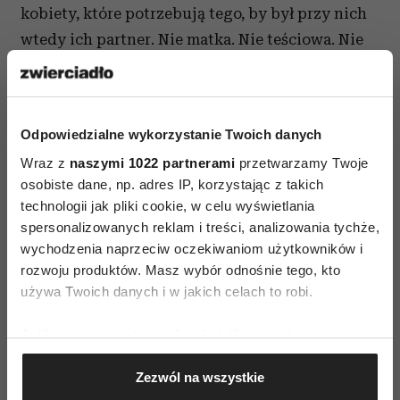
kobiety, które potrzebują tego, by był przy nich
wtedy ich partner. Nie matka. Nie teściowa. Nie
przemądrzała koleżanka. Inne zaś używają
swojego połogu, mleka i „gojenia się”, by nie
uprawiać seksu, żywiąc skrytą
niechęć do
Odpowiedzialne wykorzystanie Twoich danych
mężczyzny
z innych powodów. Warto wtedy
Wraz z
naszymi 1022 partnerami
przetwarzamy Twoje
rozmawiać, żeby wiedzieć, o co naprawdę chodzi,
osobiste dane, np. adres IP, korzystając z takich
i żeby jak najszybciej to przepracować.
technologii jak pliki cookie, w celu wyświetlania
spersonalizowanych reklam i treści, analizowania tychże,
Jeden z sekscoachów inspiruje do seksu kobiety
wychodzenia naprzeciw oczekiwaniom użytkowników i
karmiące, radząc im w sieci, by położyły się nago
rozwoju produktów. Masz wybór odnośnie tego, kto
z dzieckiem i partnerem w łóżku i zatopiły się we
używa Twoich danych i w jakich celach to robi.
wspólnym byciu. Zaleca parze głaskanie się we
Jeśli wyrazisz na to zgodę, chcielibyśmy również:
trójkę, pocałunki, wymianę czułości między
Gromadzić dane dotyczące Twojej lokalizacji
partnerami i danie jej maleństwu.
Zezwól na wszystkie
geograficznej z dokładnością nawet do kilku metrów