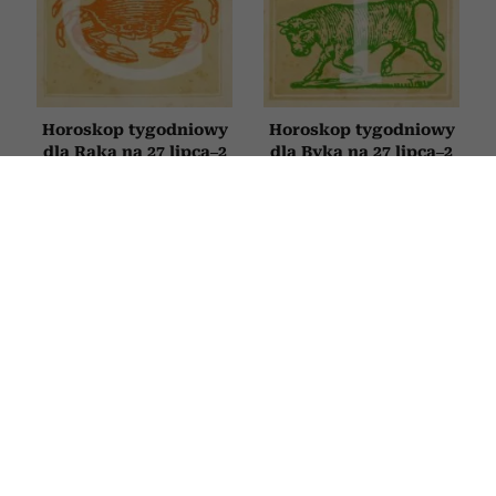
Horoskop tygodniowy
Horoskop tygodniowy
dla Raka na 27 lipca–2
dla Byka na 27 lipca–2
sierpnia 2026
sierpnia 2026
HOROSKOP
Horoskop tygodniowy dla Bliźniąt na
27 lipca–2 sierpnia 2026
27 LIPCA 2026