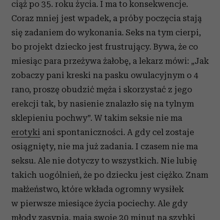
ciąż po 35. roku życia. I ma to konsekwencje.
Coraz mniej jest wpadek, a próby poczęcia stają
się zadaniem do wykonania. Seks na tym cierpi,
bo projekt dziecko jest frustrujący. Bywa, że co
miesiąc para przeżywa żałobę, a lekarz mówi: „Jak
zobaczy pani kreski na pasku owulacyjnym o 4
rano, proszę obudzić męża i skorzystać z jego
erekcji tak, by nasienie znalazło się na tylnym
sklepieniu pochwy”. W takim seksie nie ma
erotyki
ani spontaniczności. A gdy cel zostaje
osiągnięty, nie ma już zadania. I czasem nie ma
seksu. Ale nie dotyczy to wszystkich. Nie lubię
takich uogólnień, że po dziecku jest ciężko. Znam
małżeństwo, które wkłada ogromny wysiłek
w pierwsze miesiące życia pociechy. Ale gdy
młody zasypia, mają swoje 20 minut na szybki