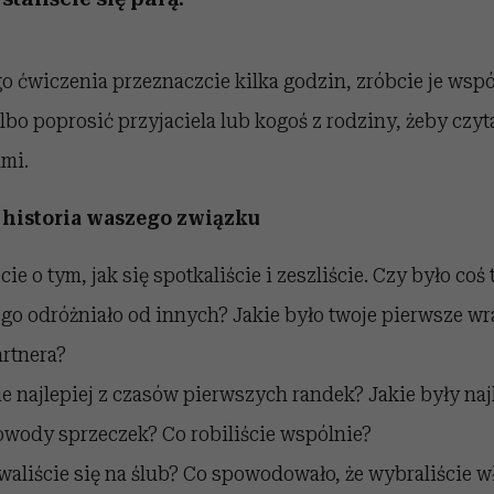
 ćwiczenia przeznaczcie kilka godzin, zróbcie je wspó
bo poprosić przyjaciela lub kogoś z rodziny, żeby czy
ami.
 historia waszego związku
e o tym, jak się spotkaliście i zeszliście. Czy było coś
 go odróżniało od innych? Jakie było twoje pierwsze wr
rtnera?
e najlepiej z czasów pierwszych randek? Jakie były n
owody sprzeczek? Co robiliście wspólnie?
aliście się na ślub? Co spowodowało, że wybraliście w