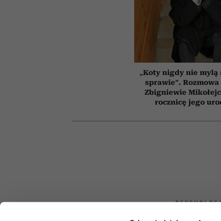
„Koty nigdy nie mylą 
sprawie”. Rozmowa 
Zbigniewie Mikołejc
rocznicę jego uro
PSYCHOLOG