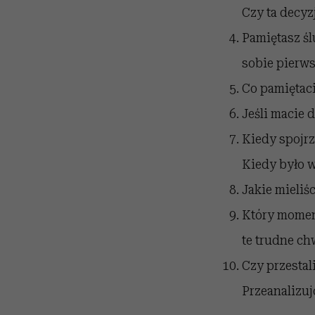
Czy ta decyz
Pamiętasz śl
sobie pierw
Co pamiętaci
Jeśli macie 
Kiedy spojrz
Kiedy było w
Jakie mieliś
Który moment
te trudne ch
Czy przestal
Przeanalizujc