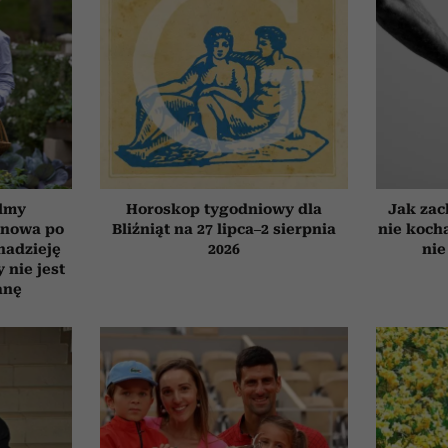
ilmy
Horoskop tygodniowy dla
Jak zac
d nowa po
Bliźniąt na 27 lipca–2 sierpnia
nie koch
 nadzieję
2026
nie
 nie jest
anę