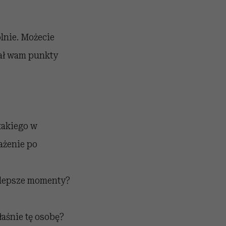
lnie. Możecie
tał wam punkty
 takiego w
ażenie po
ajlepsze momenty?
łaśnie tę osobę?