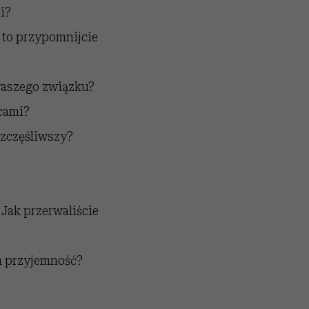
i?
 to przypomnijcie
 waszego związku?
icami?
szczęśliwszy?
Jak przerwaliście
am przyjemność?