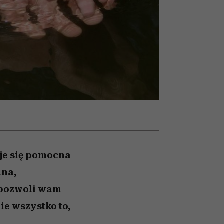
ranice
026/27
to dla nich zarwiesz noc
zaskakujący faworyt
zupełny brak ogłady
girls”
je się pomocna
ana,
, pozwoli wam
ie wszystko to,