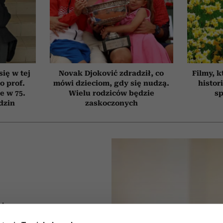
się w tej
Novak Djoković zdradził, co
Filmy, k
o prof.
mówi dzieciom, gdy się nudzą.
histor
e w 75.
Wielu rodziców będzie
sp
dzin
zaskoczonych
IA