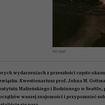
edź
 5,
j
Wiemy, gdzie go kupić
Miller s. 5, odc. 6]
przekraczają swoje g
sezon jesień–zima 2
w seksie?
fot.123rf
rych wydarzeniach z przeszłości często okazu
związku. Kwestionariusz prof. Johna M. Gottm
stytutu Małżeńskiego i Rodzinnego w Seattle
początków waszej znajomości i przypomnieć sob
staliście się parą.