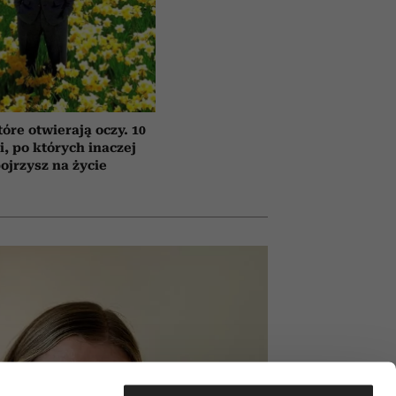
tóre otwierają oczy. 10
ii, po których inaczej
ojrzysz na życie