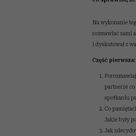
Na wykonanie tego
rozmawiać sami al
i dyskutował z w
Część pierwsza:
Porozmawiajci
partnerze co
spotkaniu pa
Co pamiętaci
Jakie były p
Jak zdecydow