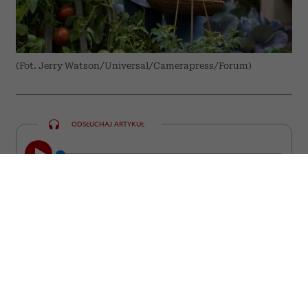
(Fot. Jerry Watson/Universal/Camerapress/Forum)
ODSŁUCHAJ ARTYKUŁ
00:00
10:31
Niektóre z nich straciły miłość, inne
pracę, poczucie sensu albo wiarę w
siebie. Wszystkie stanęły jednak przed