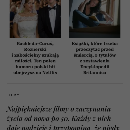
Bachleda-Curuś,
Książki, które trzeba
Roznerski
przeczytać przed
i Zakościelny szukają
śmiercią. 5 tytułów
miłości. Ten pełen
z zestawienia
humoru polski hit
Encyklopedii
obejrzysz na Netflix
Britannica
FILMY
Najpiękniejsze filmy o zaczynaniu
życia od nowa po 50. Każdy z nich
daje nadzieję i przypomina, że nigdy