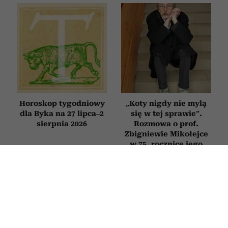
Horoskop tygodniowy
„Koty nigdy nie mylą
dla Byka na 27 lipca–2
się w tej sprawie”.
sierpnia 2026
Rozmowa o prof.
Zbigniewie Mikołejce
w 75. rocznicę jego
urodzin
RODZICE
Novak Djoković zdradził, co mówi