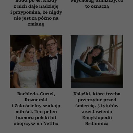
nowa po 50. Każdy
Psycholog tłumaczy, co
z nich daje nadzieję
to oznacza
i przypomina, że nigdy
nie jest za późno na
zmianę
Bachleda-Curuś,
Książki, które trzeba
Roznerski
przeczytać przed
i Zakościelny szukają
śmiercią. 5 tytułów
miłości. Ten pełen
z zestawienia
humoru polski hit
Encyklopedii
obejrzysz na Netflix
Britannica