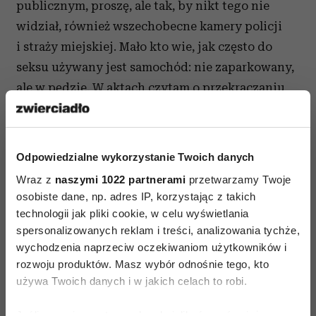
publicznym, proszę, ale tak, by nikt tego nie
widział, również wszechobecne kamery policji
i straży miejskiej. Mało kto wie, jak często do
seksu używany jest samochód: nie zaparkowany,
ale w pędzie. W aktach czytam o przekraczaniu
limitów prędkości na autostradzie, gdy kobieta
z kierowcą praktykuje miłość francuską.
Przypadek pewnego obywatela z Wałcza, który
Odpowiedzialne wykorzystanie Twoich danych
zginął w wypadku, gdyż onanizował się,
Wraz z
naszymi 1022 partnerami
przetwarzamy Twoje
oglądając porno, nie jest odosobniony.
osobiste dane, np. adres IP, korzystając z takich
technologii jak pliki cookie, w celu wyświetlania
Kino wydaje się miejscem wymarzonym na
spersonalizowanych reklam i treści, analizowania tychże,
seks?
wychodzenia naprzeciw oczekiwaniom użytkowników i
rozwoju produktów. Masz wybór odnośnie tego, kto
Bywa często używane w takich celach, ale rzadko
używa Twoich danych i w jakich celach to robi.
trafia to do akt sądowych. Podobnie jest
w dyskotekach. Ale zdarzają się sytuacje
Jeśli wyrazisz na to zgodę, chcielibyśmy również: